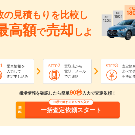
数の見積もりを比較し
最高額
売却
で
しよ
1
2
3
STEP
STEP
愛車情報を
買取店から
査定額
入力して
電話、メール
比べて
査定申し込み
でご連絡
を決め
90秒
相場情報を確認したら簡単
入力で査定依頼！
90秒で終わるカンタン入力
無
一括査定依頼スタート
料