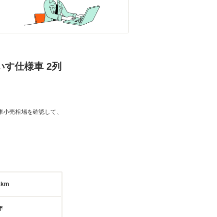
いす仕様車 2列
車小売相場を確認して、
1km
年