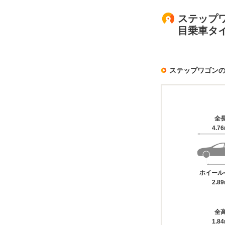
ステップワ
目乗車タ
ステップワゴン
全
4.7
ホイール
2.8
全
1.8