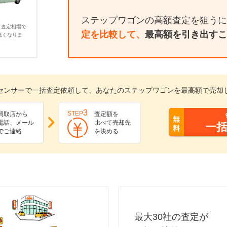
ステップワゴンの高額査定を狙うに
、査定相場で
定を比較して、
最高額を引き出すこ
低くなりま
センサーで一括査定依頼して、あなたのステップワゴンを最高額で売却
3
STEP
買取店から
査定額を
無
電話、メール
比べて売却先
一
料
でご連絡
を決める
最大30社の査定が