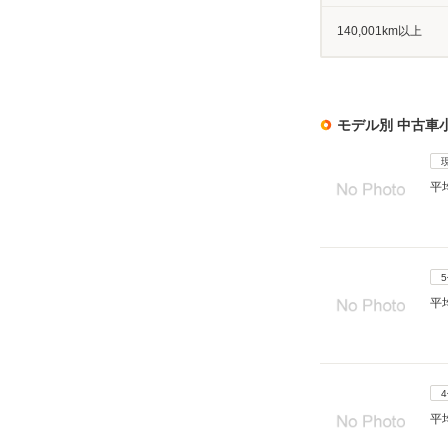
140,001km以上
モデル別 中古車
平
平
平