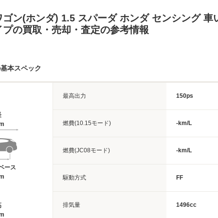
ゴン(ホンダ) 1.5 スパーダ ホンダ センシング 車
イプの買取・売却・査定の参考情報
の基本スペック
最高出力
150ps
長
燃費(10.15モード)
-km/L
6m
燃費(JC08モード)
-km/L
ベース
9m
駆動方式
FF
排気量
1496cc
高
4m