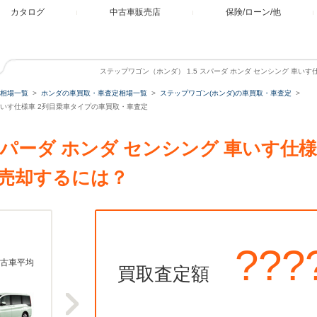
カタログ
中古車販売店
保険/ローン/他
ステップワゴン（ホンダ） 1.5 スパーダ ホンダ センシング 車い
相場一覧
ホンダの車買取・車査定相場一覧
ステップワゴン(ホンダ)の車買取・車査定
グ 車いす仕様車 2列目乗車タイプの車買取・車査定
 スパーダ ホンダ センシング 車いす仕
売却するには？
???
古車平均
買取査定額