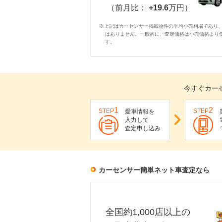
（前月比：
+19.6
万円）
※上記はカーセンサー掲載物件の平均小売相場であり
はありません。一般的に、査定価格は小売価格より
す。
今すぐカー
1
2
STEP
STEP
愛車情報を
入力して
査定申し込み
カーセンサー簡単ネット車査定なら
全国約1,000店以上の