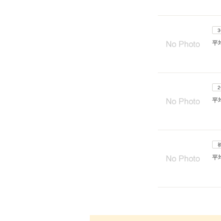
平
平
平