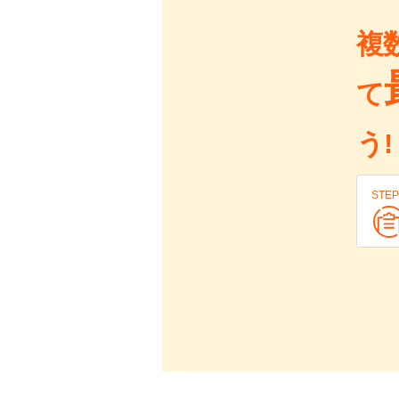
複
て
う!
STEP