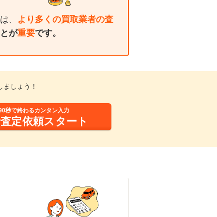
は、
より多くの買取業者の査
とが
重要
です。
しましょう！
90秒で終わるカンタン入力
括査定依頼スタート