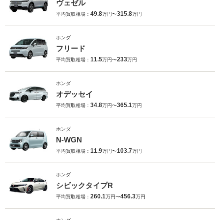
ヴェゼル
49.8
315.8
平均買取相場：
万円〜
万円
ホンダ
フリード
11.5
233
平均買取相場：
万円〜
万円
ホンダ
オデッセイ
34.8
365.1
平均買取相場：
万円〜
万円
ホンダ
N-WGN
11.9
103.7
平均買取相場：
万円〜
万円
ホンダ
シビックタイプR
260.1
456.3
平均買取相場：
万円〜
万円