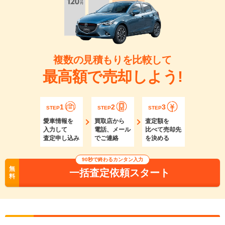
複数の見積もりを比較して
最高額で売却しよう!
1
2
3
STEP
STEP
STEP
愛車情報を
買取店から
査定額を
入力して
電話、メール
比べて売却先
査定申し込み
でご連絡
を決める
90秒で終わるカンタン入力
無
一括査定依頼スタート
料