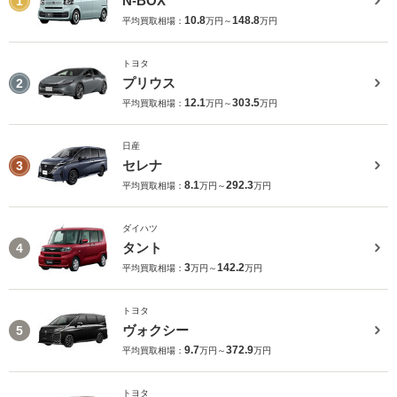
N-BOX
1
10.8
148.8
平均買取相場：
万円～
万円
トヨタ
プリウス
2
12.1
303.5
平均買取相場：
万円～
万円
日産
セレナ
3
8.1
292.3
平均買取相場：
万円～
万円
ダイハツ
タント
4
3
142.2
平均買取相場：
万円～
万円
トヨタ
ヴォクシー
5
9.7
372.9
平均買取相場：
万円～
万円
トヨタ