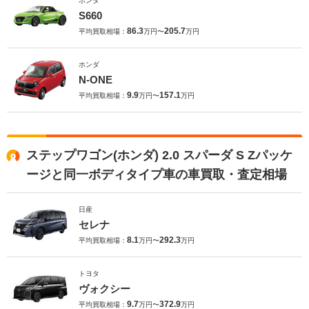
ホンダ
S660
86.3
205.7
平均買取相場：
万円〜
万円
ホンダ
N-ONE
9.9
157.1
平均買取相場：
万円〜
万円
ステップワゴン(ホンダ) 2.0 スパーダ S Zパッケ
ージと同一ボディタイプ車の車買取・査定相場
日産
セレナ
8.1
292.3
平均買取相場：
万円〜
万円
トヨタ
ヴォクシー
9.7
372.9
平均買取相場：
万円〜
万円