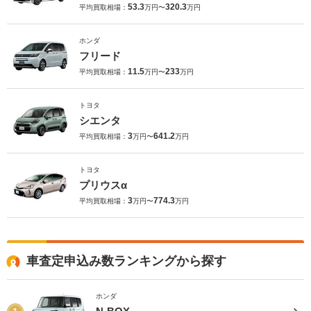
53.3
320.3
平均買取相場：
万円〜
万円
ホンダ
フリード
11.5
233
平均買取相場：
万円〜
万円
トヨタ
シエンタ
3
641.2
平均買取相場：
万円〜
万円
トヨタ
プリウスα
3
774.3
平均買取相場：
万円〜
万円
車査定申込み数ランキングから探す
ホンダ