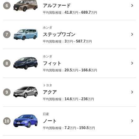
アルファード
6
41.8
689.7
平均買取相場：
万円～
万円
ホンダ
ステップワゴン
7
3
587.7
平均買取相場：
万円～
万円
ホンダ
フィット
8
20.5
166.6
平均買取相場：
万円～
万円
トヨタ
アクア
9
14.6
236
平均買取相場：
万円～
万円
日産
ノート
10
7.2
150.5
平均買取相場：
万円～
万円