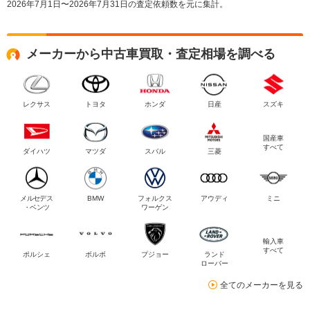
2026年7月1日〜2026年7月31日の査定依頼数を元に集計。
メーカーから中古車買取・査定相場を調べる
レクサス
トヨタ
ホンダ
日産
スズキ
国産車
すべて
ダイハツ
マツダ
スバル
三菱
メルセデス
BMW
フォルクス
アウディ
ミニ
・ベンツ
ワーゲン
輸入車
すべて
ポルシェ
ボルボ
プジョー
ランド
ローバー
全てのメーカーを見る