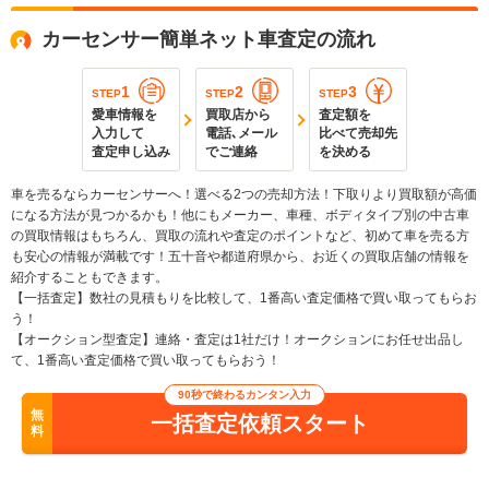
カーセンサー簡単ネット車査定の流れ
1
2
3
STEP
STEP
STEP
愛車情報を
買取店から
査定額を
入力して
電話､メール
比べて売却先
査定申し込み
でご連絡
を決める
車を売るならカーセンサーへ！選べる2つの売却方法！下取りより買取額が高価
になる方法が見つかるかも！他にもメーカー、車種、ボディタイプ別の中古車
の買取情報はもちろん、買取の流れや査定のポイントなど、初めて車を売る方
も安心の情報が満載です！五十音や都道府県から、お近くの買取店舗の情報を
紹介することもできます。
【一括査定】数社の見積もりを比較して、1番高い査定価格で買い取ってもらお
う！
【オークション型査定】連絡・査定は1社だけ！オークションにお任せ出品し
て、1番高い査定価格で買い取ってもらおう！
90秒で終わるカンタン入力
無
一括査定依頼スタート
料