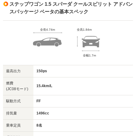
ステップワゴン 1.5 スパーダ クールスピリット アドバン
スパッケージ ベータの基本スペック
全長4.74m
全高1.84m
全幅1.7m
最高出力
150ps
燃費
15.4km/L
(JC08モード)
駆動方式
FF
排気量
1496cc
乗車定員
8名