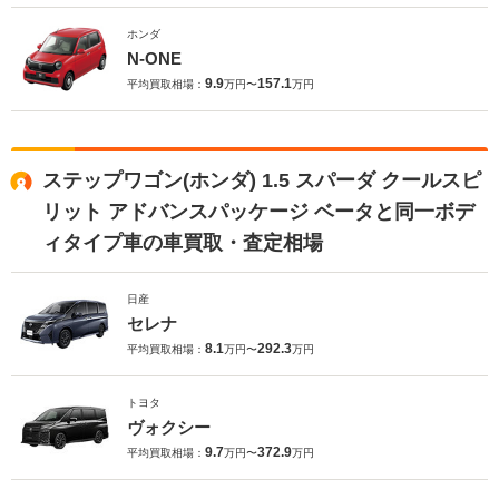
ホンダ
N-ONE
9.9
157.1
平均買取相場：
万円〜
万円
ステップワゴン(ホンダ) 1.5 スパーダ クールスピ
リット アドバンスパッケージ ベータと同一ボデ
ィタイプ車の車買取・査定相場
日産
セレナ
8.1
292.3
平均買取相場：
万円〜
万円
トヨタ
ヴォクシー
9.7
372.9
平均買取相場：
万円〜
万円