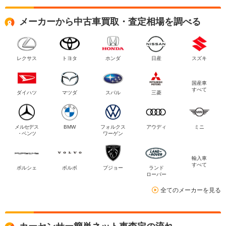
メーカーから中古車買取・査定相場を調べる
レクサス
トヨタ
ホンダ
日産
スズキ
国産車
すべて
ダイハツ
マツダ
スバル
三菱
メルセデス
BMW
フォルクス
アウディ
ミニ
・ベンツ
ワーゲン
輸入車
すべて
ポルシェ
ボルボ
プジョー
ランド
ローバー
全てのメーカーを見る