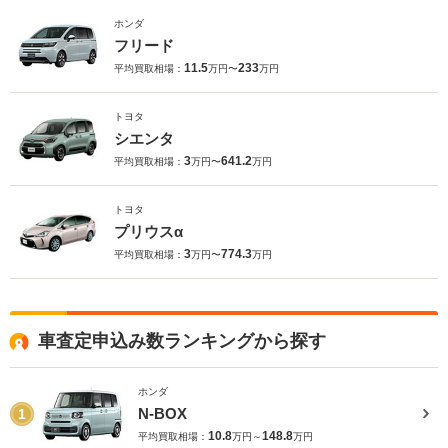
ホンダ
フリード
11.5
233
平均買取相場：
万円〜
万円
トヨタ
シエンタ
3
641.2
平均買取相場：
万円〜
万円
トヨタ
プリウスα
3
774.3
平均買取相場：
万円〜
万円
車査定申込み数ランキングから探す
ホンダ
N-BOX
1
10.8
148.8
平均買取相場：
万円～
万円