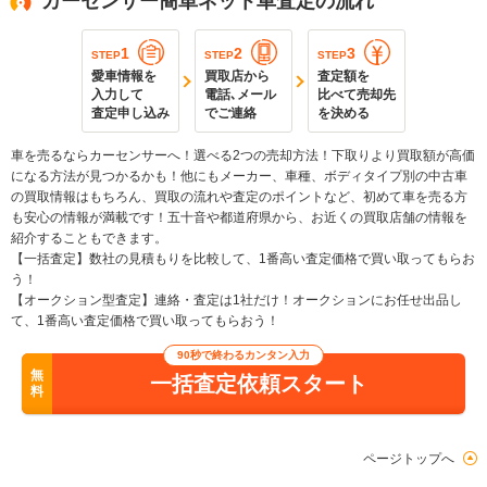
カーセンサー簡単ネット車査定の流れ
1
2
3
STEP
STEP
STEP
愛車情報を
買取店から
査定額を
入力して
電話､メール
比べて売却先
査定申し込み
でご連絡
を決める
車を売るならカーセンサーへ！選べる2つの売却方法！下取りより買取額が高価
になる方法が見つかるかも！他にもメーカー、車種、ボディタイプ別の中古車
の買取情報はもちろん、買取の流れや査定のポイントなど、初めて車を売る方
も安心の情報が満載です！五十音や都道府県から、お近くの買取店舗の情報を
紹介することもできます。
【一括査定】数社の見積もりを比較して、1番高い査定価格で買い取ってもらお
う！
【オークション型査定】連絡・査定は1社だけ！オークションにお任せ出品し
て、1番高い査定価格で買い取ってもらおう！
90秒で終わるカンタン入力
無
一括査定依頼スタート
料
ページトップへ