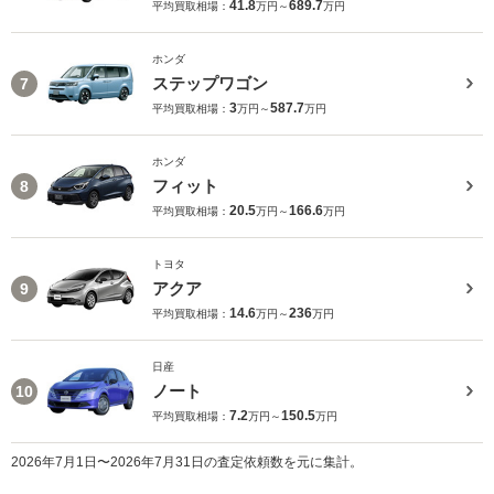
41.8
689.7
平均買取相場：
万円～
万円
ホンダ
ステップワゴン
7
3
587.7
平均買取相場：
万円～
万円
ホンダ
フィット
8
20.5
166.6
平均買取相場：
万円～
万円
トヨタ
アクア
9
14.6
236
平均買取相場：
万円～
万円
日産
ノート
10
7.2
150.5
平均買取相場：
万円～
万円
2026年7月1日〜2026年7月31日の査定依頼数を元に集計。