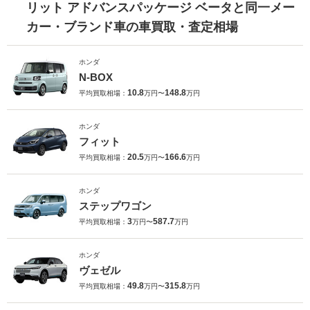
リット アドバンスパッケージ ベータと同一メー
カー・ブランド車の車買取・査定相場
ホンダ
N-BOX
10.8
148.8
平均買取相場：
万円〜
万円
ホンダ
フィット
20.5
166.6
平均買取相場：
万円〜
万円
ホンダ
ステップワゴン
3
587.7
平均買取相場：
万円〜
万円
ホンダ
ヴェゼル
49.8
315.8
平均買取相場：
万円〜
万円