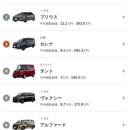
トヨタ
プリウス
2
12.1
303.5
平均買取相場：
万円～
万円
日産
セレナ
3
8.1
292.3
平均買取相場：
万円～
万円
ダイハツ
タント
4
3
142.2
平均買取相場：
万円～
万円
トヨタ
ヴォクシー
5
9.7
372.9
平均買取相場：
万円～
万円
トヨタ
アルファード
6