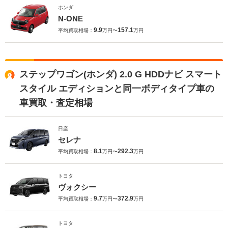
ホンダ
N-ONE
9.9
157.1
平均買取相場：
万円〜
万円
ステップワゴン(ホンダ) 2.0 G HDDナビ スマート
スタイル エディションと同一ボディタイプ車の
車買取・査定相場
日産
セレナ
8.1
292.3
平均買取相場：
万円〜
万円
トヨタ
ヴォクシー
9.7
372.9
平均買取相場：
万円〜
万円
トヨタ