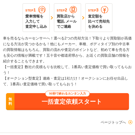
1
2
3
STEP
STEP
STEP
愛車情報を
買取店から
査定額を
入力して
電話､メール
比べて売却先
査定申し込み
でご連絡
を決める
車を売るならカーセンサーへ！選べる2つの売却方法！下取りより買取額が高価
になる方法が見つかるかも！他にもメーカー、車種、ボディタイプ別の中古車
の買取情報はもちろん、買取の流れや査定のポイントなど、初めて車を売る方
も安心の情報が満載です！五十音や都道府県から、お近くの買取店舗の情報を
紹介することもできます。
【一括査定】数社の見積もりを比較して、1番高い査定価格で買い取ってもらお
う！
【オークション型査定】連絡・査定は1社だけ！オークションにお任せ出品し
て、1番高い査定価格で買い取ってもらおう！
90秒で終わるカンタン入力
無
一括査定依頼スタート
料
ページトップへ