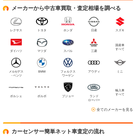
メーカーから中古車買取・査定相場を調べる
レクサス
トヨタ
ホンダ
日産
スズキ
国産車
すべて
ダイハツ
マツダ
スバル
三菱
メルセデス
BMW
フォルクス
アウディ
ミニ
・ベンツ
ワーゲン
輸入車
すべて
ポルシェ
ボルボ
プジョー
ランド
ローバー
全てのメーカーを見る
カーセンサー簡単ネット車査定の流れ