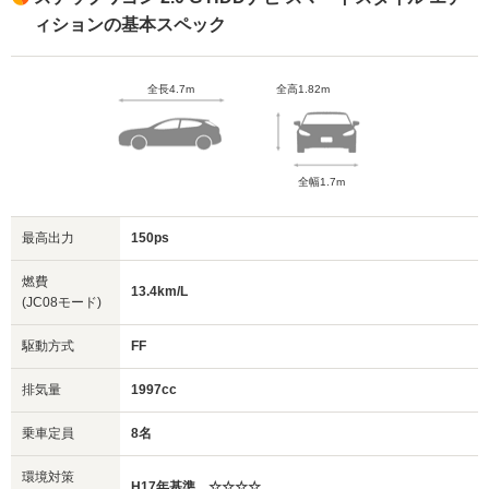
ィションの基本スペック
全長4.7m
全高1.82m
全幅1.7m
最高出力
150ps
燃費
13.4km/L
(JC08モード)
駆動方式
FF
排気量
1997cc
乗車定員
8名
環境対策
H17年基準 ☆☆☆☆