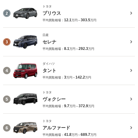
トヨタ
プリウス
2
12.1
303.5
平均買取相場：
万円～
万円
日産
セレナ
3
8.1
292.3
平均買取相場：
万円～
万円
ダイハツ
タント
4
3
142.2
平均買取相場：
万円～
万円
トヨタ
ヴォクシー
5
9.7
372.9
平均買取相場：
万円～
万円
トヨタ
アルファード
6
41.8
689.7
平均買取相場：
万円～
万円