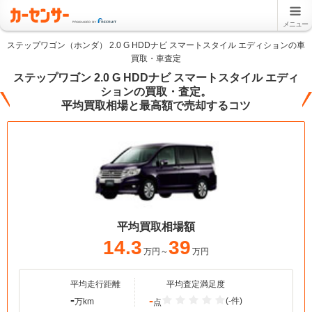
メニュー
ステップワゴン（ホンダ） 2.0 G HDDナビ スマートスタイル エディションの車
買取・車査定
ステップワゴン 2.0 G HDDナビ スマートスタイル エディ
ションの買取・査定。
平均買取相場と最高額で売却するコツ
平均買取相場額
14.3
39
万円～
万円
平均走行距離
平均査定満足度
-
-
(-件)
万km
点