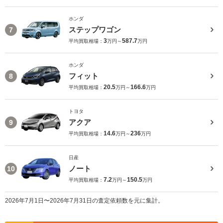
ホンダ
ステップワゴン
7
3
587.7
平均買取相場：
万円～
万円
ホンダ
フィット
8
20.5
166.6
平均買取相場：
万円～
万円
トヨタ
アクア
9
14.6
236
平均買取相場：
万円～
万円
日産
ノート
10
7.2
150.5
平均買取相場：
万円～
万円
2026年7月1日〜2026年7月31日の査定依頼数を元に集計。