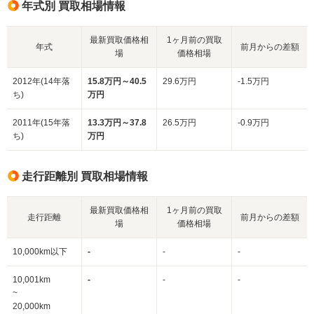
年式別 買取相場情報
最新買取価格相
1ヶ月前の買取
年式
前月からの差額
場
価格相場
2012年(14年落
15.8万円～40.5
29.6万円
-1.5万円
ち)
万円
2011年(15年落
13.3万円～37.8
26.5万円
-0.9万円
ち)
万円
走行距離別 買取相場情報
最新買取価格相
1ヶ月前の買取
走行距離
前月からの差額
場
価格相場
10,000km以下
-
-
-
10,001km
-
-
-
~
20,000km