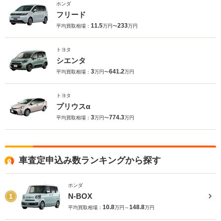
ホンダ
フリード
11.5
233
平均買取相場：
万円〜
万円
トヨタ
シエンタ
3
641.2
平均買取相場：
万円〜
万円
トヨタ
プリウスα
3
774.3
平均買取相場：
万円〜
万円
車査定申込み数ランキングから探す
ホンダ
N-BOX
1
10.8
148.8
平均買取相場：
万円～
万円