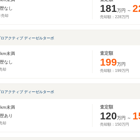
181
2
歴なし
万円
～
月売却
売却額：
228万円
D プロアクティブ ディーゼルターボ
査定額
km未満
199
歴なし
万円
月売却
売却額：
199万円
D プロアクティブ ディーゼルターボ
査定額
km未満
120
1
歴あり
万円
～
月売却
売却額：
150万円