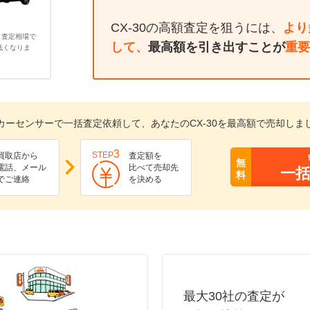
CX-30の高額査定を狙うには、
より
、査定相場で
して、
最高額を引き出すことが
重要
低くなりま
カーセンサーで一括査定依頼して、あなたのCX-30を最高額で売却しま
3
STEP
買取店から
査定額を
無
電話、メール
比べて売却先
一
料
でご連絡
を決める
最大30社の査定が