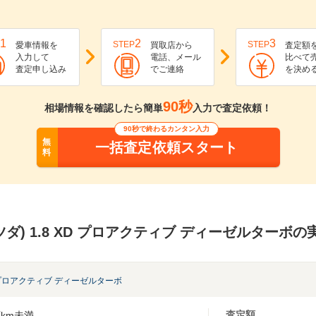
1
2
3
STEP
STEP
愛車情報を
買取店から
査定額
入力して
電話、メール
比べて
査定申し込み
でご連絡
を決め
90秒
相場情報を確認したら簡単
入力で査定依頼！
90秒で終わるカンタン入力
無
一括査定依頼スタート
料
(マツダ) 1.8 XD プロアクティブ ディーゼルターボ
D プロアクティブ ディーゼルターボ
査定額
km未満