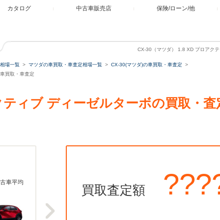
カタログ
中古車販売店
保険/ローン/他
CX-30（マツダ） 1.8 XD プロ
相場一覧
マツダの車買取・車査定相場一覧
CX-30(マツダ)の車買取・車査定
ボの車買取・車査定
 プロアクティブ ディーゼルターボの買取
???
古車平均
買取査定額