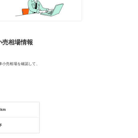
の小売相場情報
車小売相場を確認して、
5km
年