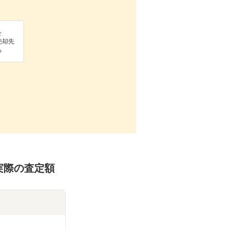
を
売却先
る
の実際の査定額