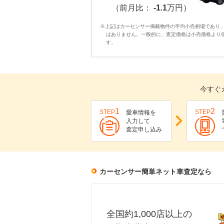
（前月比：
-1.1
万円）
※上記はカーセンサー掲載物件の平均小売相場であり
はありません。一般的に、査定価格は小売価格より
す。
今すぐ
1
2
STEP
STEP
愛車情報を
入力して
査定申し込み
カーセンサー簡単ネット車査定なら
全国約1,000店以上の