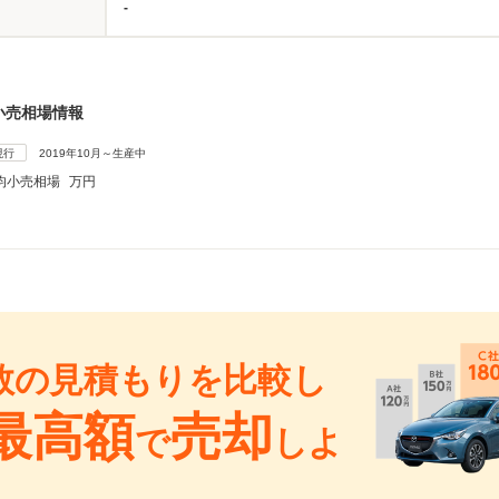
-
小売相場情報
現行
2019年10月～生産中
均小売相場
万円
数の見積もりを比較し
最高額
売却
で
しよ