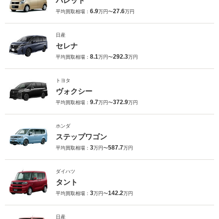
パレット
6.9
27.6
平均買取相場：
万円〜
万円
日産
セレナ
8.1
292.3
平均買取相場：
万円〜
万円
トヨタ
ヴォクシー
9.7
372.9
平均買取相場：
万円〜
万円
ホンダ
ステップワゴン
3
587.7
平均買取相場：
万円〜
万円
ダイハツ
タント
3
142.2
平均買取相場：
万円〜
万円
日産