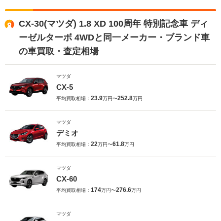
CX-30(マツダ) 1.8 XD 100周年 特別記念車 ディ
ーゼルターボ 4WDと同一メーカー・ブランド車
の車買取・査定相場
マツダ
CX-5
23.9
252.8
平均買取相場：
万円〜
万円
マツダ
デミオ
22
61.8
平均買取相場：
万円〜
万円
マツダ
CX-60
174
276.6
平均買取相場：
万円〜
万円
マツダ