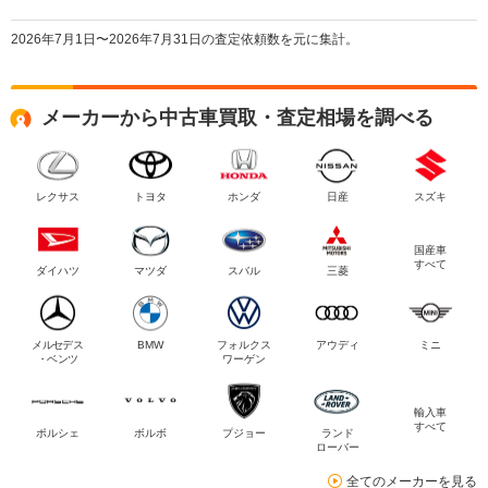
2026年7月1日〜2026年7月31日の査定依頼数を元に集計。
メーカーから中古車買取・査定相場を調べる
レクサス
トヨタ
ホンダ
日産
スズキ
国産車
すべて
ダイハツ
マツダ
スバル
三菱
メルセデス
BMW
フォルクス
アウディ
ミニ
・ベンツ
ワーゲン
輸入車
すべて
ポルシェ
ボルボ
プジョー
ランド
ローバー
全てのメーカーを見る