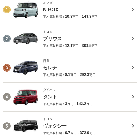
ホンダ
N-BOX
1
10.8
148.8
平均買取相場：
万円～
万円
トヨタ
プリウス
2
12.1
303.5
平均買取相場：
万円～
万円
日産
セレナ
3
8.1
292.3
平均買取相場：
万円～
万円
ダイハツ
タント
4
3
142.2
平均買取相場：
万円～
万円
トヨタ
ヴォクシー
5
9.7
372.9
平均買取相場：
万円～
万円