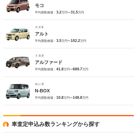
モコ
3.2
31.5
平均買取相場：
万円〜
万円
スズキ
アルト
3.5
102.2
平均買取相場：
万円〜
万円
トヨタ
アルファード
41.8
689.7
平均買取相場：
万円〜
万円
ホンダ
N-BOX
10.8
148.8
平均買取相場：
万円〜
万円
車査定申込み数ランキングから探す