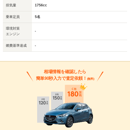
排気量
1756cc
乗車定員
5名
環境対策
-
エンジン
燃費基準達成
-
相場情報を確認したら
簡単90秒入力で査定依頼！
(無料)