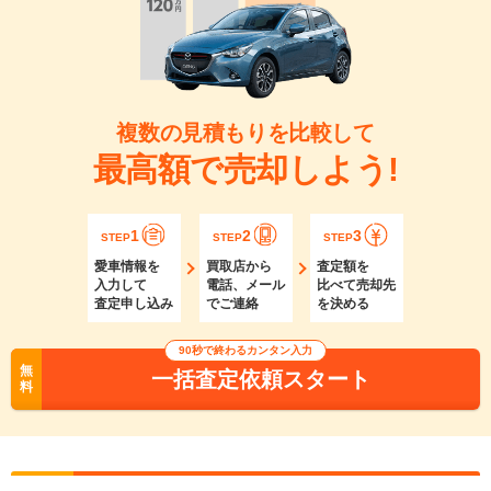
複数の見積もりを比較して
最高額で売却しよう!
1
2
3
STEP
STEP
STEP
愛車情報を
買取店から
査定額を
入力して
電話、メール
比べて売却先
査定申し込み
でご連絡
を決める
90秒で終わるカンタン入力
無
一括査定依頼スタート
料