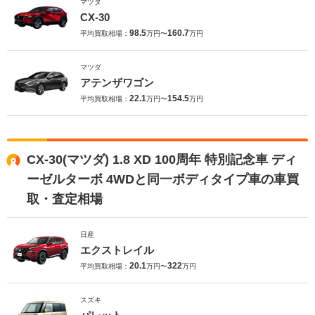
マツダ
CX-30
98.5
160.7
平均買取相場：
万円〜
万円
マツダ
アテンザワゴン
22.1
154.5
平均買取相場：
万円〜
万円
CX-30(マツダ) 1.8 XD 100周年 特別記念車 ディ
ーゼルターボ 4WDと同一ボディタイプ車の車買
取・査定相場
日産
エクストレイル
20.1
322
平均買取相場：
万円〜
万円
スズキ