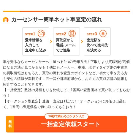
カーセンサー簡単ネット車査定の流れ
1
2
3
STEP
STEP
STEP
愛車情報を
買取店から
査定額を
入力して
電話､メール
比べて売却先
査定申し込み
でご連絡
を決める
車を売るならカーセンサーへ！選べる2つの売却方法！下取りより買取額が高価
になる方法が見つかるかも！他にもメーカー、車種、ボディタイプ別の中古車
の買取情報はもちろん、買取の流れや査定のポイントなど、初めて車を売る方
も安心の情報が満載です！五十音や都道府県から、お近くの買取店舗の情報を
紹介することもできます。
【一括査定】数社の見積もりを比較して、1番高い査定価格で買い取ってもらお
う！
【オークション型査定】連絡・査定は1社だけ！オークションにお任せ出品し
て、1番高い査定価格で買い取ってもらおう！
90秒で終わるカンタン入力
無
一括査定依頼スタート
料