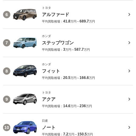
トヨタ
アルファード
6
41.8
689.7
平均買取相場：
万円～
万円
ホンダ
ステップワゴン
7
3
587.7
平均買取相場：
万円～
万円
ホンダ
フィット
8
20.5
166.6
平均買取相場：
万円～
万円
トヨタ
アクア
9
14.6
236
平均買取相場：
万円～
万円
日産
ノート
10
7.2
150.5
平均買取相場：
万円～
万円