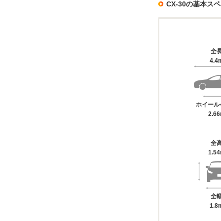
CX-30の基本ス
全
4.4
ホイール
2.6
全
1.5
全
1.8