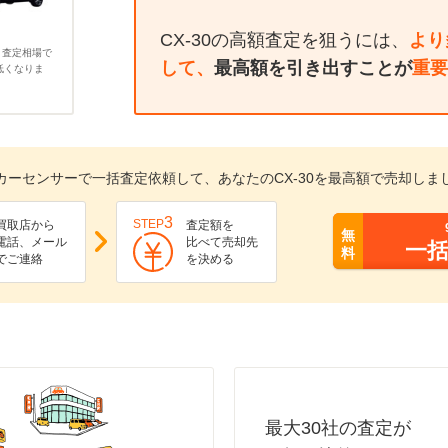
CX-30の高額査定を狙うには、
より
、査定相場で
して、
最高額を引き出すことが
重要
低くなりま
カーセンサーで一括査定依頼して、あなたのCX-30を最高額で売却しま
3
STEP
買取店から
査定額を
無
電話、メール
比べて売却先
一
料
でご連絡
を決める
最大30社の査定が