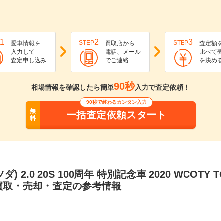
1
2
3
STEP
STEP
愛車情報を
買取店から
査定額
入力して
電話、メール
比べて
査定申し込み
でご連絡
を決め
90秒
相場情報を確認したら簡単
入力で査定依頼！
90秒で終わるカンタン入力
無
一括査定依頼スタート
料
ツダ) 2.0 20S 100周年 特別記念車 2020 WCOTY
買取・売却・査定の参考情報