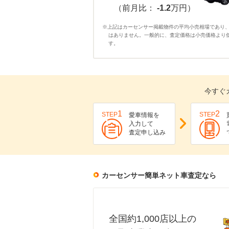
（前月比：
-1.2
万円）
※上記はカーセンサー掲載物件の平均小売相場であり
はありません。一般的に、査定価格は小売価格より
す。
今すぐ
1
2
STEP
STEP
愛車情報を
入力して
査定申し込み
カーセンサー簡単ネット車査定なら
全国約1,000店以上の