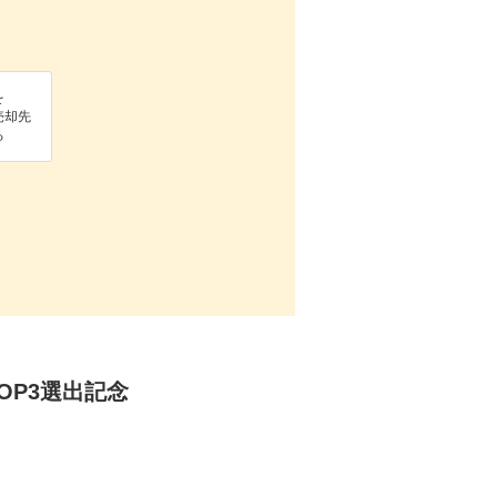
を
売却先
る
 TOP3選出記念