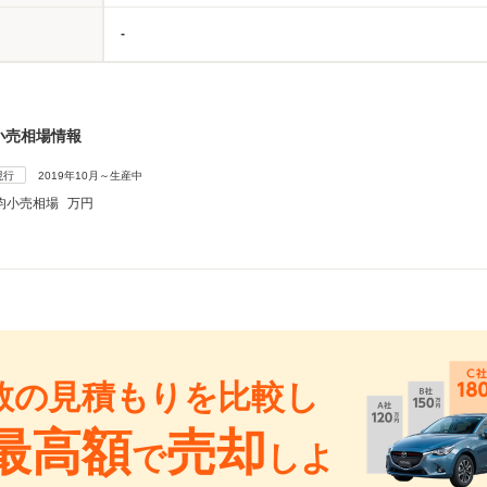
-
小売相場情報
現行
2019年10月～生産中
均小売相場
万円
数の見積もりを比較し
最高額
売却
で
しよ