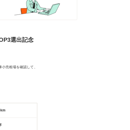
 TOP3選出記念
車小売相場を確認して、
3km
年