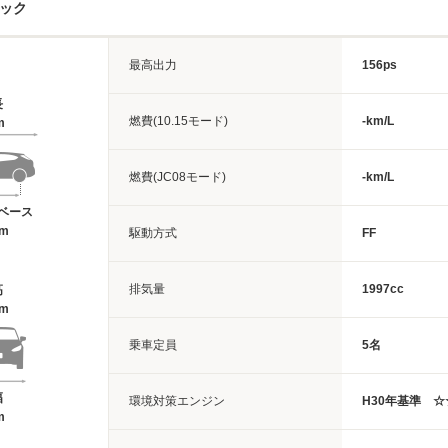
ペック
最高出力
156ps
長
燃費(10.15モード)
-km/L
m
燃費(JC08モード)
-km/L
ベース
6m
駆動方式
FF
排気量
1997cc
高
4m
乗車定員
5名
幅
環境対策エンジン
H30年基準 
m