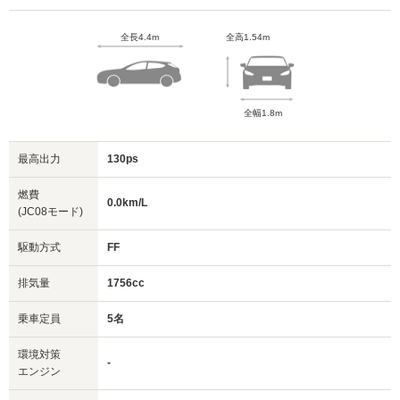
全長4.4m
全高1.54m
全幅1.8m
最高出力
130ps
燃費
0.0km/L
(JC08モード)
駆動方式
FF
排気量
1756cc
乗車定員
5名
環境対策
-
エンジン