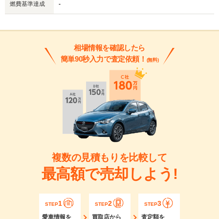
燃費基準達成
-
相場情報を確認したら
簡単90秒入力で査定依頼！
(無料)
複数の見積もりを比較して
最高額で売却しよう!
1
2
3
STEP
STEP
STEP
愛車情報を
買取店から
査定額を