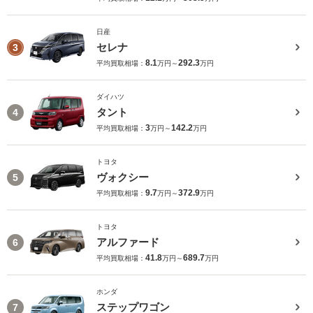
日産
セレナ
3
8.1
292.3
平均買取相場：
万円～
万円
ダイハツ
タント
4
3
142.2
平均買取相場：
万円～
万円
トヨタ
ヴォクシー
5
9.7
372.9
平均買取相場：
万円～
万円
トヨタ
アルファード
6
41.8
689.7
平均買取相場：
万円～
万円
ホンダ
ステップワゴン
7