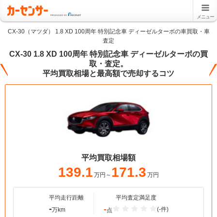
メニュー
CX-30（マツダ） 1.8 XD 100周年 特別記念車 ディーゼルターボの車買取・車
査定
CX-30 1.8 XD 100周年 特別記念車 ディーゼルターボの買
取・査定。
平均買取相場と最高額で売却するコツ
平均買取相場額
139.1
171.3
万円～
万円
平均走行距離
平均査定満足度
-
-
(-件)
万km
点