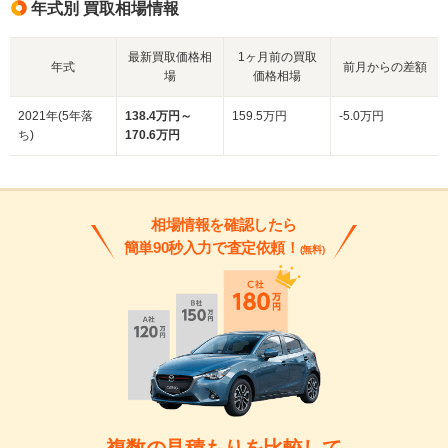
年式別 買取相場情報
最新買取価格相
1ヶ月前の買取
年式
前月からの差額
場
価格相場
2021年(5年落
138.4万円～
159.5万円
-5.0万円
ち)
170.6万円
相場情報を確認したら
簡単90秒入力で査定依頼！
(無料)