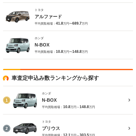
トヨタ
アルファード
41.8
689.7
平均買取相場：
万円〜
万円
ホンダ
N-BOX
10.8
148.8
平均買取相場：
万円〜
万円
車査定申込み数ランキングから探す
ホンダ
N-BOX
1
10.8
148.8
平均買取相場：
万円～
万円
トヨタ
プリウス
2
12.1
303.5
平均買取相場：
万円～
万円