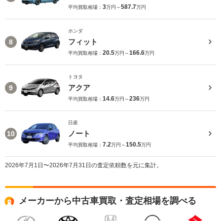
3
587.7
平均買取相場：
万円～
万円
ホンダ
フィット
8
20.5
166.6
平均買取相場：
万円～
万円
トヨタ
アクア
9
14.6
236
平均買取相場：
万円～
万円
日産
ノート
10
7.2
150.5
平均買取相場：
万円～
万円
2026年7月1日〜2026年7月31日の査定依頼数を元に集計。
メーカーから中古車買取・査定相場を調べる