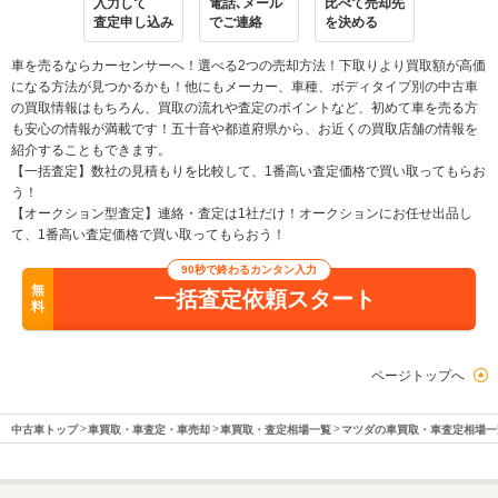
入力して
電話､メール
比べて売却先
査定申し込み
でご連絡
を決める
車を売るならカーセンサーへ！選べる2つの売却方法！下取りより買取額が高価
になる方法が見つかるかも！他にもメーカー、車種、ボディタイプ別の中古車
の買取情報はもちろん、買取の流れや査定のポイントなど、初めて車を売る方
も安心の情報が満載です！五十音や都道府県から、お近くの買取店舗の情報を
紹介することもできます。
【一括査定】数社の見積もりを比較して、1番高い査定価格で買い取ってもらお
う！
【オークション型査定】連絡・査定は1社だけ！オークションにお任せ出品し
て、1番高い査定価格で買い取ってもらおう！
90秒で終わるカンタン入力
無
一括査定依頼スタート
料
ページトップへ
中古車トップ
車買取・車査定・車売却
車買取・査定相場一覧
マツダの車買取・車査定相場一