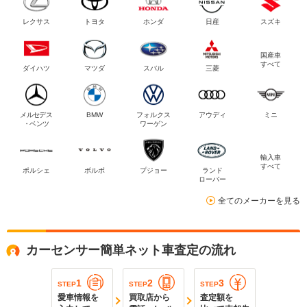
レクサス
トヨタ
ホンダ
日産
スズキ
国産車
すべて
ダイハツ
マツダ
スバル
三菱
メルセデス
BMW
フォルクス
アウディ
ミニ
・ベンツ
ワーゲン
輸入車
すべて
ポルシェ
ボルボ
プジョー
ランド
ローバー
全てのメーカーを見る
カーセンサー簡単ネット車査定の流れ
1
2
3
STEP
STEP
STEP
愛車情報を
買取店から
査定額を