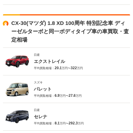
CX-30(マツダ) 1.8 XD 100周年 特別記念車 ディ
ーゼルターボと同一ボディタイプ車の車買取・査
定相場
日産
エクストレイル
20.1
322
平均買取相場：
万円〜
万円
スズキ
パレット
6.9
27.6
平均買取相場：
万円〜
万円
日産
セレナ
8.1
292.3
平均買取相場：
万円〜
万円