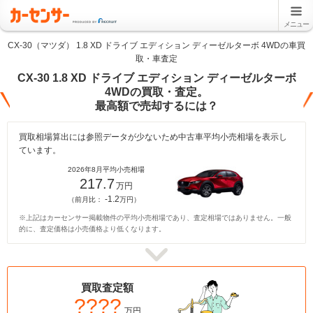
メニュー
CX-30（マツダ） 1.8 XD ドライブ エディション ディーゼルターボ 4WDの車買
取・車査定
CX-30 1.8 XD ドライブ エディション ディーゼルターボ
4WDの買取・査定。
最高額で売却するには？
買取相場算出には参照データが少ないため中古車平均小売相場を表示し
ています。
2026年8月平均小売相場
217.7
万円
-1.2
（前月比：
万円）
※上記はカーセンサー掲載物件の平均小売相場であり、査定相場ではありません。一般
的に、査定価格は小売価格より低くなります。
買取査定額
????
万円