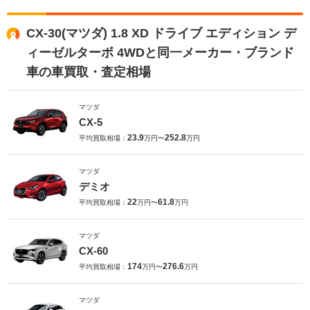
CX-30(マツダ) 1.8 XD ドライブ エディション デ
ィーゼルターボ 4WDと同一メーカー・ブランド
車の車買取・査定相場
マツダ
CX-5
23.9
252.8
平均買取相場：
万円〜
万円
マツダ
デミオ
22
61.8
平均買取相場：
万円〜
万円
マツダ
CX-60
174
276.6
平均買取相場：
万円〜
万円
マツダ