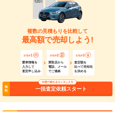
複数の見積もりを比較して
最高額で売却しよう!
1
2
3
STEP
STEP
STEP
愛車情報を
買取店から
査定額を
入力して
電話、メール
比べて売却先
査定申し込み
でご連絡
を決める
90秒で終わるカンタン入力
無
一括査定依頼スタート
料