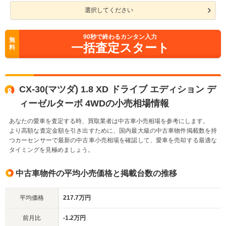
選択してください
90
秒で終わるカンタン入力
無
一括査定スタート
料
CX-30(マツダ) 1.8 XD ドライブ エディション デ
ィーゼルターボ 4WDの小売相場情報
あなたの愛車を査定する時、買取業者は中古車小売相場を参考にします。
より高額な査定金額を引き出すために、国内最大級の中古車物件掲載数を持
つカーセンサーで最新の中古車小売相場を確認して、愛車を売却する最適な
タイミングを見極めましょう。
中古車物件の平均小売価格と掲載台数の推移
平均価格
217.7万円
前月比
-1.2万円