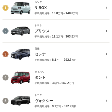
ホンダ
N-BOX
1
10.8
148.8
平均買取相場：
万円～
万円
トヨタ
プリウス
2
12.1
303.5
平均買取相場：
万円～
万円
日産
セレナ
3
8.1
292.3
平均買取相場：
万円～
万円
ダイハツ
タント
4
3
142.2
平均買取相場：
万円～
万円
トヨタ
ヴォクシー
5
9.7
372.9
平均買取相場：
万円～
万円