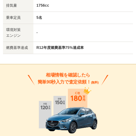
排気量
1756cc
乗車定員
5名
環境対策
-
エンジン
燃費基準達成
R12年度燃費基準75%達成車
相場情報を確認したら
簡単90秒入力で査定依頼！
(無料)