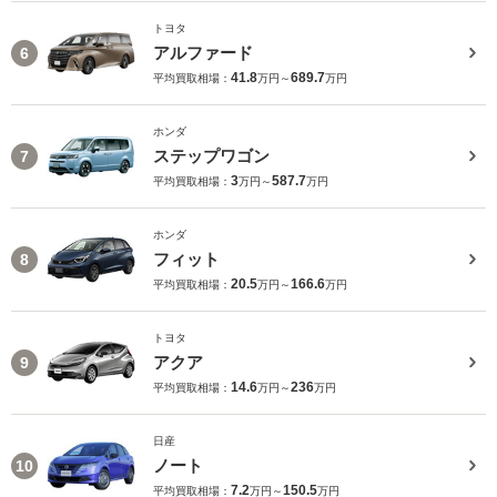
トヨタ
アルファード
6
41.8
689.7
平均買取相場：
万円～
万円
ホンダ
ステップワゴン
7
3
587.7
平均買取相場：
万円～
万円
ホンダ
フィット
8
20.5
166.6
平均買取相場：
万円～
万円
トヨタ
アクア
9
14.6
236
平均買取相場：
万円～
万円
日産
ノート
10
7.2
150.5
平均買取相場：
万円～
万円