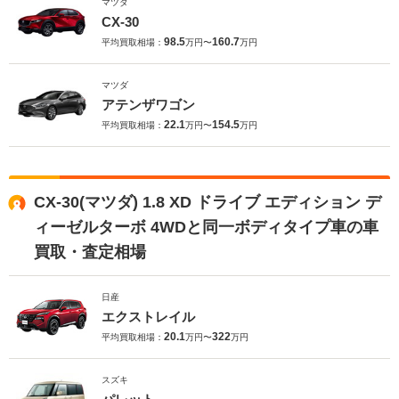
マツダ
CX-30
98.5
160.7
平均買取相場：
万円〜
万円
マツダ
アテンザワゴン
22.1
154.5
平均買取相場：
万円〜
万円
CX-30(マツダ) 1.8 XD ドライブ エディション デ
ィーゼルターボ 4WDと同一ボディタイプ車の車
買取・査定相場
日産
エクストレイル
20.1
322
平均買取相場：
万円〜
万円
スズキ