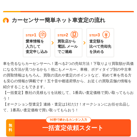
カーセンサー簡単ネット車査定の流れ
1
2
3
STEP
STEP
STEP
愛車情報を
買取店から
査定額を
入力して
電話､メール
比べて売却先
査定申し込み
でご連絡
を決める
車を売るならカーセンサーへ！選べる2つの売却方法！下取りより買取額が高価
になる方法が見つかるかも！他にもメーカー、車種、ボディタイプ別の中古車
の買取情報はもちろん、買取の流れや査定のポイントなど、初めて車を売る方
も安心の情報が満載です！五十音や都道府県から、お近くの買取店舗の情報を
紹介することもできます。
【一括査定】数社の見積もりを比較して、1番高い査定価格で買い取ってもらお
う！
【オークション型査定】連絡・査定は1社だけ！オークションにお任せ出品し
て、1番高い査定価格で買い取ってもらおう！
90秒で終わるカンタン入力
無
一括査定依頼スタート
料