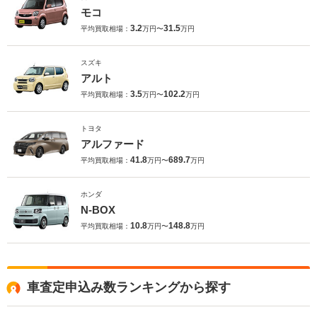
モコ
3.2
31.5
平均買取相場：
万円〜
万円
スズキ
アルト
3.5
102.2
平均買取相場：
万円〜
万円
トヨタ
アルファード
41.8
689.7
平均買取相場：
万円〜
万円
ホンダ
N-BOX
10.8
148.8
平均買取相場：
万円〜
万円
車査定申込み数ランキングから探す