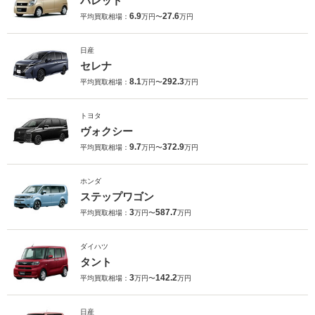
パレット
6.9
27.6
平均買取相場：
万円〜
万円
日産
セレナ
8.1
292.3
平均買取相場：
万円〜
万円
トヨタ
ヴォクシー
9.7
372.9
平均買取相場：
万円〜
万円
ホンダ
ステップワゴン
3
587.7
平均買取相場：
万円〜
万円
ダイハツ
タント
3
142.2
平均買取相場：
万円〜
万円
日産