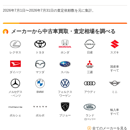
2026年7月1日〜2026年7月31日の査定依頼数を元に集計。
メーカーから中古車買取・査定相場を調べる
レクサス
トヨタ
ホンダ
日産
スズキ
国産車
すべて
ダイハツ
マツダ
スバル
三菱
メルセデス
BMW
フォルクス
アウディ
ミニ
・ベンツ
ワーゲン
輸入車
すべて
ポルシェ
ボルボ
プジョー
ランド
ローバー
全てのメーカーを見る