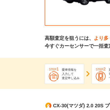
高額査定を狙うには、
より多
今すぐカーセンサーで一括査定
1
2
STEP
STEP
愛車情報を
入力して
査定申し込み
CX-30(マツダ) 2.0