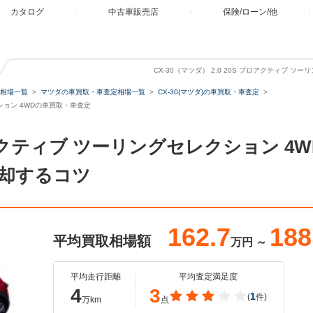
カタログ
中古車販売店
保険/ローン/他
CX-30（マツダ） 2.0 20S プロアクティブ 
相場一覧
マツダの車買取・車査定相場一覧
CX-30(マツダ)の車買取・車査定
レクション 4WDの車買取・車査定
S プロアクティブ ツーリングセレクション 
却するコツ
162.7
188
平均買取相場額
万円
～
平均走行距離
平均査定満足度
4
3
1
(
件)
万km
点