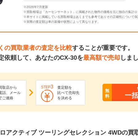
※2026年7月更新
※買取相場は「カーセンサーネット」に掲載された物件の価格を元に独自の集計ロ
※本サイトに掲載している買取相場はあくまでも参考でありその正確性について保
※実際の査定額は車の装備や状態によって異なります。
くの買取業者の査定を比較
することが重要です。
依頼して、あなたのCX-30を
最高額で売却
しま
3
STEP
買取店から
査定額を
無
電話、メール
比べて売却先
一
料
でご連絡
を決める
 20S プロアクティブ ツーリングセレクション 4WDの