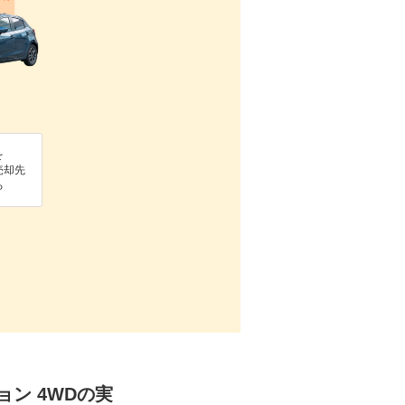
を
売却先
る
ション 4WDの実