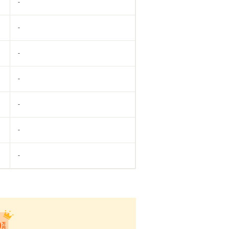
-
-
-
-
-
-
-