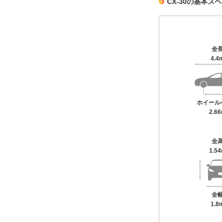
CX-30の基本ス
全
4.4
ホイール
2.6
全
1.5
全
1.8