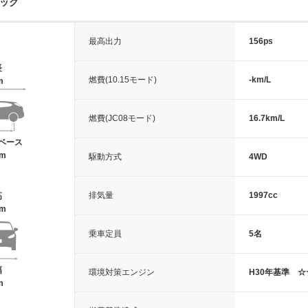
ペック
最高出力
156ps
長
燃費(10.15モード)
-km/L
m
燃費(JC08モード)
16.7km/L
ベース
6m
駆動方式
4WD
排気量
1997cc
高
4m
乗車定員
5名
幅
環境対策エンジン
H30年基準 
m