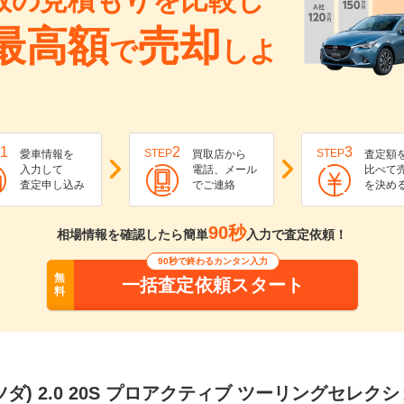
数の見積もりを比較し
最高額
売却
で
しよ
1
2
3
STEP
STEP
愛車情報を
買取店から
査定額
入力して
電話、メール
比べて
査定申し込み
でご連絡
を決め
90秒
相場情報を確認したら簡単
入力で査定依頼！
90秒で終わるカンタン入力
無
一括査定依頼スタート
料
マツダ) 2.0 20S プロアクティブ ツーリングセレク