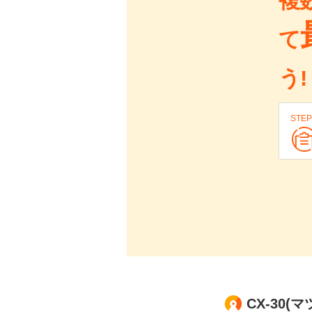
複
て
う!
STEP
CX-30(