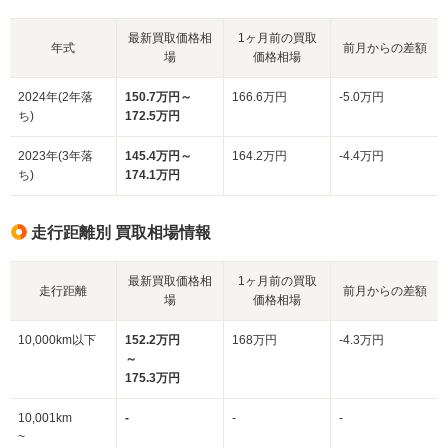
最新買取価格相
1ヶ月前の買取
年式
前月からの差額
場
価格相場
2024年(2年落
150.7万円～
166.6万円
-5.0万円
ち)
172.5万円
2023年(3年落
145.4万円～
164.2万円
-4.4万円
ち)
174.1万円
走行距離別 買取相場情報
最新買取価格相
1ヶ月前の買取
走行距離
前月からの差額
場
価格相場
10,000km以下
152.2万円
168万円
-4.3万円
～
175.3万円
10,001km
-
-
-
~