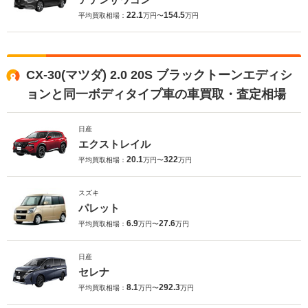
22.1
154.5
平均買取相場：
万円〜
万円
CX-30(マツダ) 2.0 20S ブラックトーンエディシ
ョンと同一ボディタイプ車の車買取・査定相場
日産
エクストレイル
20.1
322
平均買取相場：
万円〜
万円
スズキ
パレット
6.9
27.6
平均買取相場：
万円〜
万円
日産
セレナ
8.1
292.3
平均買取相場：
万円〜
万円