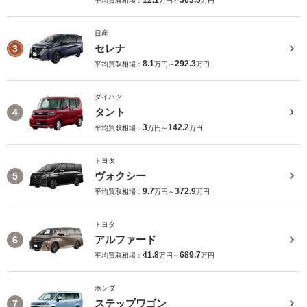
12.1
303.5
平均買取相場：
万円～
万円
日産
セレナ
3
8.1
292.3
平均買取相場：
万円～
万円
ダイハツ
タント
4
3
142.2
平均買取相場：
万円～
万円
トヨタ
ヴォクシー
5
9.7
372.9
平均買取相場：
万円～
万円
トヨタ
アルファード
6
41.8
689.7
平均買取相場：
万円～
万円
ホンダ
ステップワゴン
7