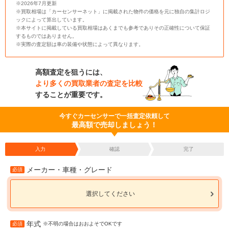
※2026年7月更新
※買取相場は「カーセンサーネット」に掲載された物件の価格を元に独自の集計ロジ
ックによって算出しています。
※本サイトに掲載している買取相場はあくまでも参考でありその正確性について保証
するものではありません。
※実際の査定額は車の装備や状態によって異なります。
高額査定を狙うには、
より多くの買取業者の査定を比較
することが重要です。
今すぐカーセンサーで一括査定依頼して
最高額で売却しましょう！
入力
確認
完了
メーカー・車種・グレード
必須
選択してください
年式
必須
※不明の場合はおおよそでOKです