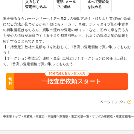
入力して
電話､メール
比べて売却先
査定申し込み
でご連絡
を決める
車を売るならカーセンサーへ！選べる2つの売却方法！下取りより買取額が高価
になる方法が見つかるかも！他にもメーカー、車種、ボディタイプ別の中古車
の買取情報はもちろん、買取の流れや査定のポイントなど、初めて車を売る方
も安心の情報が満載です！五十音や都道府県から、お近くの買取店舗の情報を
紹介することもできます。
【一括査定】数社の見積もりを比較して、1番高い査定価格で買い取ってもらお
う！
【オークション型査定】連絡・査定は1社だけ！オークションにお任せ出品し
て、1番高い査定価格で買い取ってもらおう！
90秒で終わるカンタン入力
無
一括査定依頼スタート
料
ページトップへ
中古車トップ
車買取・車査定・車売却
車買取・査定相場一覧
マツダの車買取・車査定相場一