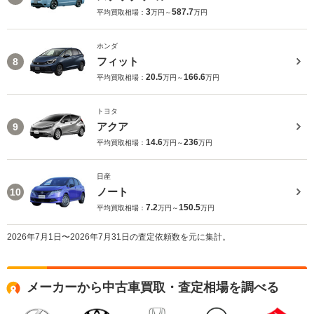
3
587.7
平均買取相場：
万円～
万円
ホンダ
フィット
8
20.5
166.6
平均買取相場：
万円～
万円
トヨタ
アクア
9
14.6
236
平均買取相場：
万円～
万円
日産
ノート
10
7.2
150.5
平均買取相場：
万円～
万円
2026年7月1日〜2026年7月31日の査定依頼数を元に集計。
メーカーから中古車買取・査定相場を調べる