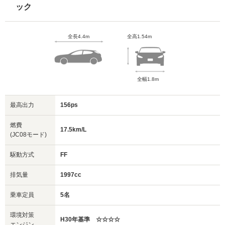
ック
全長4.4m
全高1.54m
全幅1.8m
最高出力
156ps
燃費
17.5km/L
(JC08モード)
駆動方式
FF
排気量
1997cc
乗車定員
5名
環境対策
H30年基準 ☆☆☆☆
エンジン