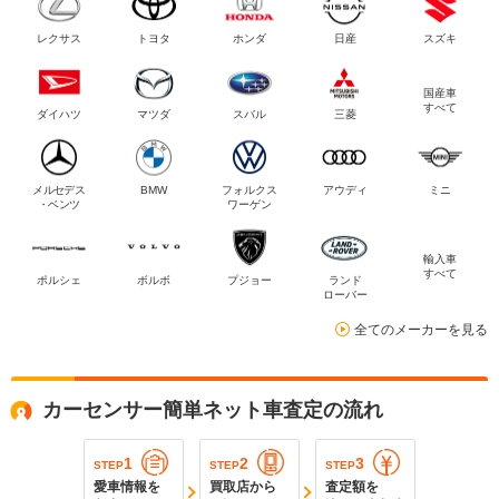
レクサス
トヨタ
ホンダ
日産
スズキ
国産車
すべて
ダイハツ
マツダ
スバル
三菱
メルセデス
BMW
フォルクス
アウディ
ミニ
・ベンツ
ワーゲン
輸入車
すべて
ポルシェ
ボルボ
プジョー
ランド
ローバー
全てのメーカーを見る
カーセンサー簡単ネット車査定の流れ
1
2
3
STEP
STEP
STEP
愛車情報を
買取店から
査定額を