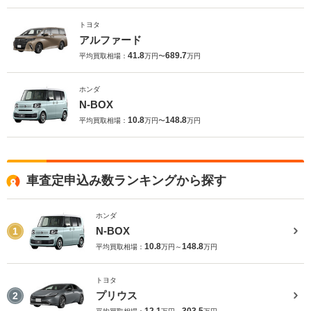
トヨタ
アルファード
41.8
689.7
平均買取相場：
万円〜
万円
ホンダ
N-BOX
10.8
148.8
平均買取相場：
万円〜
万円
車査定申込み数ランキングから探す
ホンダ
N-BOX
1
10.8
148.8
平均買取相場：
万円～
万円
トヨタ
プリウス
2