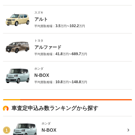
スズキ
アルト
3.5
102.2
平均買取相場：
万円〜
万円
トヨタ
アルファード
41.8
689.7
平均買取相場：
万円〜
万円
ホンダ
N-BOX
10.8
148.8
平均買取相場：
万円〜
万円
車査定申込み数ランキングから探す
ホンダ
N-BOX
1