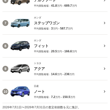
アルファード
6
41.8
689.7
平均買取相場：
万円～
万円
ホンダ
ステップワゴン
7
3
587.7
平均買取相場：
万円～
万円
ホンダ
フィット
8
20.5
166.6
平均買取相場：
万円～
万円
トヨタ
アクア
9
14.6
236
平均買取相場：
万円～
万円
日産
ノート
10
7.2
150.5
平均買取相場：
万円～
万円
2026年7月1日〜2026年7月31日の査定依頼数を元に集計。