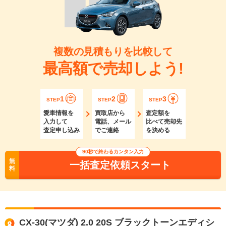
複数の見積もりを比較して
最高額で売却しよう!
1
2
3
STEP
STEP
STEP
愛車情報を
買取店から
査定額を
入力して
電話、メール
比べて売却先
査定申し込み
でご連絡
を決める
90秒で終わるカンタン入力
無
一括査定依頼スタート
料
CX-30(マツダ) 2.0 20S ブラックトーンエディシ