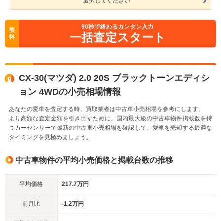
選択してください
90
秒で終わるカンタン入力
無
一括査定スタート
料
CX-30(マツダ) 2.0 20S ブラックトーンエディシ
ョン 4WDの小売相場情報
あなたの愛車を査定する時、買取業者は中古車小売相場を参考にします。
より高額な査定金額を引き出すために、国内最大級の中古車物件掲載数を持
つカーセンサーで最新の中古車小売相場を確認して、愛車を売却する最適な
タイミングを見極めましょう。
中古車物件の平均小売価格と掲載台数の推移
平均価格
217.7万円
前月比
-1.2万円