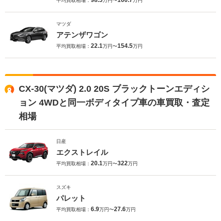
98.5
160.7
平均買取相場：
万円〜
万円
マツダ
アテンザワゴン
22.1
154.5
平均買取相場：
万円〜
万円
CX-30(マツダ) 2.0 20S ブラックトーンエディシ
ョン 4WDと同一ボディタイプ車の車買取・査定
相場
日産
エクストレイル
20.1
322
平均買取相場：
万円〜
万円
スズキ
パレット
6.9
27.6
平均買取相場：
万円〜
万円