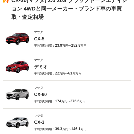
CX-30(マツダ) 2.0 20S ブラックトーンエディシ
ョン 4WDと同一メーカー・ブランド車の車買
取・査定相場
マツダ
CX-5
23.9
252.8
平均買取相場：
万円〜
万円
マツダ
デミオ
22
61.8
平均買取相場：
万円〜
万円
マツダ
CX-60
174
276.6
平均買取相場：
万円〜
万円
マツダ
CX-3
39.3
146.1
平均買取相場：
万円〜
万円