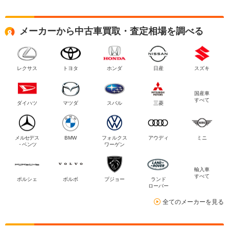
メーカーから中古車買取・査定相場を調べる
レクサス
トヨタ
ホンダ
日産
スズキ
国産車
すべて
ダイハツ
マツダ
スバル
三菱
メルセデス
BMW
フォルクス
アウディ
ミニ
・ベンツ
ワーゲン
輸入車
すべて
ポルシェ
ボルボ
プジョー
ランド
ローバー
全てのメーカーを見る