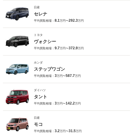
日産
セレナ
8.1
292.3
平均買取相場：
万円〜
万円
トヨタ
ヴォクシー
9.7
372.9
平均買取相場：
万円〜
万円
ホンダ
ステップワゴン
3
587.7
平均買取相場：
万円〜
万円
ダイハツ
タント
3
142.2
平均買取相場：
万円〜
万円
日産
モコ
3.2
31.5
平均買取相場：
万円〜
万円