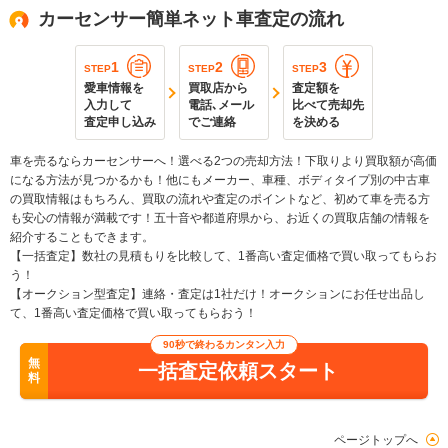
カーセンサー簡単ネット車査定の流れ
1
2
3
STEP
STEP
STEP
愛車情報を
買取店から
査定額を
入力して
電話､メール
比べて売却先
査定申し込み
でご連絡
を決める
車を売るならカーセンサーへ！選べる2つの売却方法！下取りより買取額が高価
になる方法が見つかるかも！他にもメーカー、車種、ボディタイプ別の中古車
の買取情報はもちろん、買取の流れや査定のポイントなど、初めて車を売る方
も安心の情報が満載です！五十音や都道府県から、お近くの買取店舗の情報を
紹介することもできます。
【一括査定】数社の見積もりを比較して、1番高い査定価格で買い取ってもらお
う！
【オークション型査定】連絡・査定は1社だけ！オークションにお任せ出品し
て、1番高い査定価格で買い取ってもらおう！
90秒で終わるカンタン入力
無
一括査定依頼スタート
料
ページトップへ