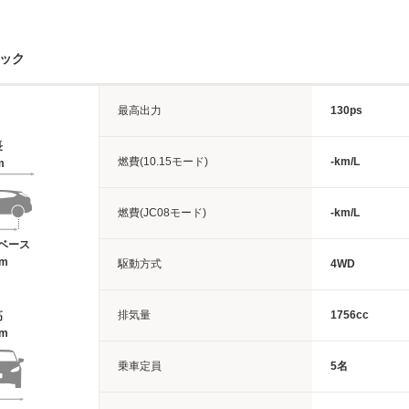
ペック
最高出力
130ps
長
燃費(10.15モード)
-km/L
m
燃費(JC08モード)
-km/L
ベース
6m
駆動方式
4WD
排気量
1756cc
高
4m
乗車定員
5名