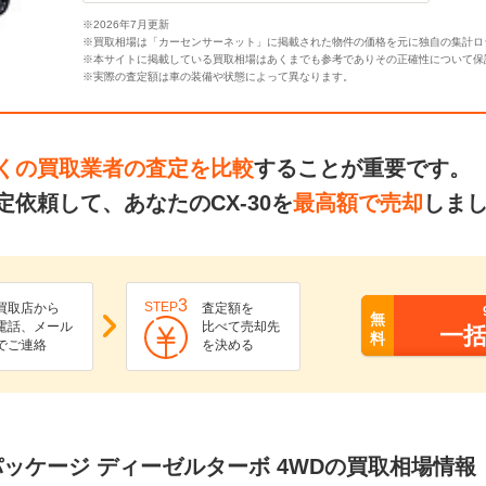
※2026年7月更新
※買取相場は「カーセンサーネット」に掲載された物件の価格を元に独自の集計ロ
※本サイトに掲載している買取相場はあくまでも参考でありその正確性について保
※実際の査定額は車の装備や状態によって異なります。
くの買取業者の査定を比較
することが重要です。
依頼して、あなたのCX-30を
最高額で売却
しま
3
STEP
買取店から
査定額を
無
電話、メール
比べて売却先
一
料
でご連絡
を決める
XD Lパッケージ ディーゼルターボ 4WDの買取相場情報