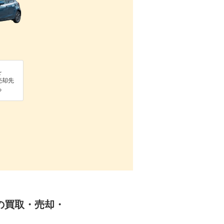
を
売却先
る
WDの買取・売却・