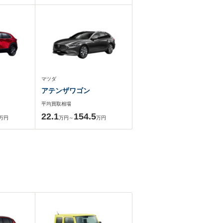
マツダ
アテンザワゴン
平均買取相場
22.1
154.5
万円
万円～
万円