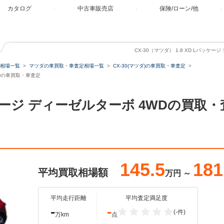
カタログ
中古車販売店
保険/ローン/他
CX-30（マツダ） 1.8 XD Lパッケ
相場一覧
マツダの車買取・車査定相場一覧
CX-30(マツダ)の車買取・車査定
4WDの車買取・車査定
 Lパッケージ ディーゼルターボ 4WDの
145.5
181
平均買取相場額
万円
～
平均走行距離
平均査定満足度
-
-
(-件)
万km
点