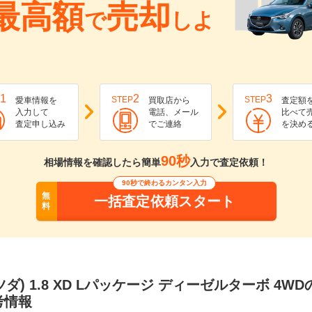
最高額
売却
で
しよ
1
2
3
STEP
STEP
愛車情報を
買取店から
査定額
入力して
電話、メール
比べて
査定申し込み
でご連絡
を決め
90秒
相場情報を確認したら簡単
入力で査定依頼！
90秒で終わるカンタン入力
無
一括査定依頼スタート
料
マツダ) 1.8 XD Lパッケージ ディーゼルターボ 4
考情報