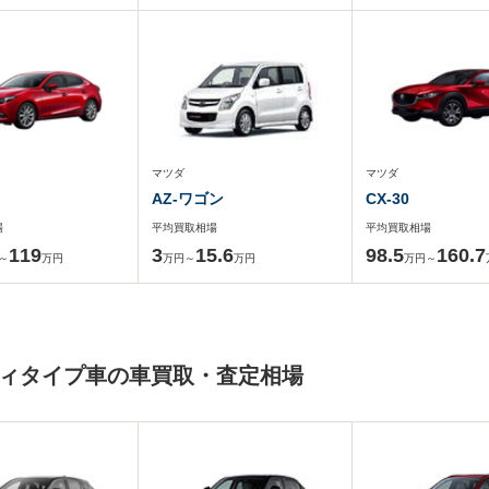
マツダ
マツダ
AZ-ワゴン
CX-30
場
平均買取相場
平均買取相場
119
3
15.6
98.5
160.7
～
万円
万円～
万円
万円～
ボディタイプ車の車買取・査定相場