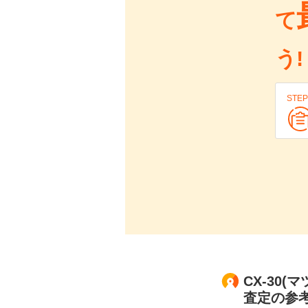
て
う!
STEP
CX-30(
査定の参