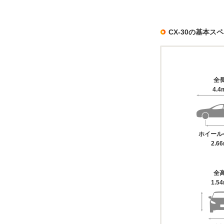
CX-30の基本ス
全
4.4
ホイール
2.6
全
1.5