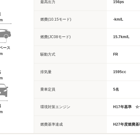
最高出力
156ps
長
燃費(10.15モード)
-km/L
1m
燃費(JC08モード)
15.7km/L
ベース
4m
駆動方式
FR
排気量
1595cc
高
6m
乗車定員
5名
幅
環境対策エンジン
H17年基準 
1m
燃費基準達成
H27年度燃費基