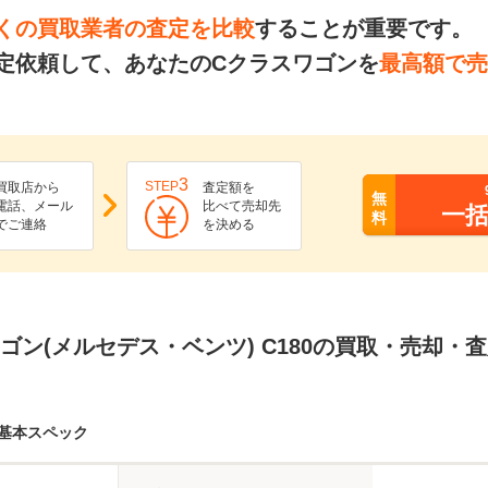
くの買取業者の査定を比較
することが重要です。
定依頼して、あなたのCクラスワゴンを
最高額で売
3
STEP
買取店から
査定額を
無
電話、メール
比べて売却先
一
料
でご連絡
を決める
ゴン(メルセデス・ベンツ) C180の買取・売却・
基本スペック