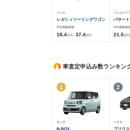
スバル
フォルクス
レガシィツーリングワゴン
パサート
平均買取相場
平均買取相
18.4
37.4
21.5
万円～
万円
万円
車査定申込み数ランキン
1
2
ホンダ
トヨタ
N-BOX
プリウス