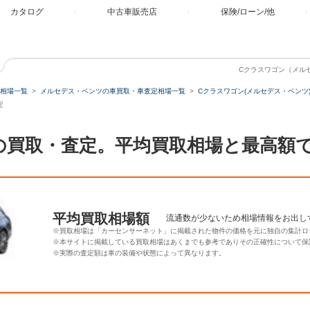
カタログ
中古車販売店
保険/ローン/他
Cクラスワゴン（メルセ
相場一覧
メルセデス・ベンツの車買取・車査定相場一覧
Cクラスワゴン(メルセデス・ベンツ
定
80の買取・査定。平均買取相場と最高額
平均買取相場額
流通数が少ないため相場情報をお出し
※買取相場は「カーセンサーネット」に掲載された物件の価格を元に独自の集計ロ
※本サイトに掲載している買取相場はあくまでも参考でありその正確性について保
※実際の査定額は車の装備や状態によって異なります。