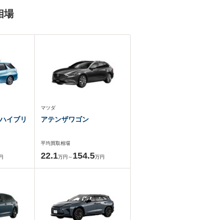
相場
マツダ
ハイブリ
アテンザワゴン
平均買取相場
22.1
154.5
円
万円～
万円