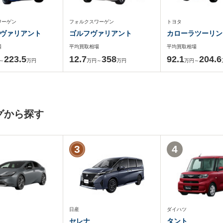
ワーゲン
フォルクスワーゲン
トヨタ
ヴァリアント
ゴルフヴァリアント
カローラツーリン
場
平均買取相場
平均買取相場
223.5
12.7
358
92.1
204.6
～
万円
万円～
万円
万円～
グから探す
3
4
日産
ダイハツ
セレナ
タント