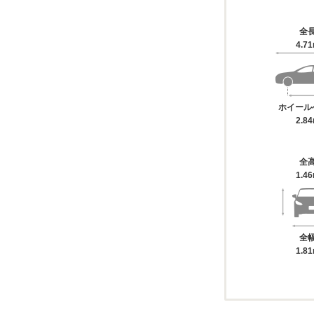
全
4.7
ホイール
2.8
全
1.4
全
1.8