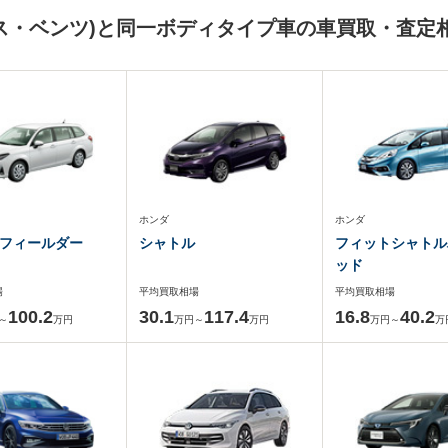
ス・ベンツ)と同一ボディタイプ車の車買取・査定
ホンダ
ホンダ
フィールダー
シャトル
フィットシャトル
ッド
場
平均買取相場
平均買取相場
100.2
30.1
117.4
16.8
40.2
～
万円
万円～
万円
万円～
万