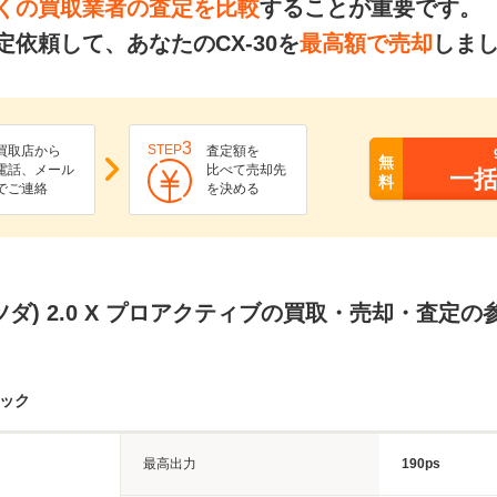
くの買取業者の査定を比較
することが重要です。
依頼して、あなたのCX-30を
最高額で売却
しま
3
STEP
買取店から
査定額を
無
電話、メール
比べて売却先
一
料
でご連絡
を決める
(マツダ) 2.0 X プロアクティブの買取・売却・査定
ペック
最高出力
190ps