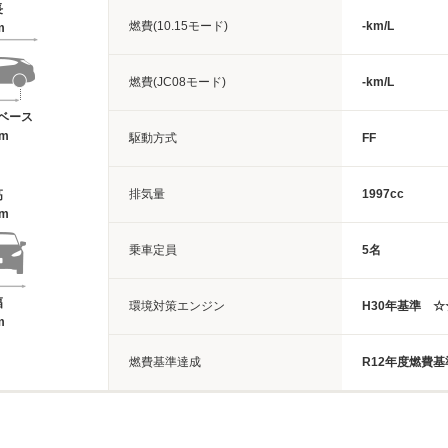
長
燃費(10.15モード)
-km/L
m
燃費(JC08モード)
-km/L
ベース
6m
駆動方式
FF
排気量
1997cc
高
4m
乗車定員
5名
幅
環境対策エンジン
H30年基準 
m
燃費基準達成
R12年度燃費基