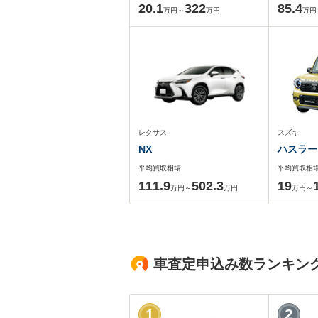
20.1
322
85.4
万円～
万円
万円
レクサス
スズキ
NX
ハスラー
平均買取相場
平均買取相
111.9
502.3
19
万円～
万円
万円～
車査定申込み数ランキン
1
2