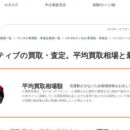
カタログ
中古車販売店
保険/ローン/他
CX-30（マツダ
相場一覧
マツダの車買取・車査定相場一覧
CX-30(マツダ)の車買取・車査定
CX-30(マ
 プロアクティブの買取・査定。平均買取相
平均買取相場額
流通数が少ないため相場情報をお出し
※買取相場は「カーセンサーネット」に掲載された物件の価格を元に独自の集計ロ
※本サイトに掲載している買取相場はあくまでも参考でありその正確性について保
※実際の査定額は車の装備や状態によって異なります。