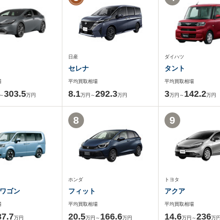
日産
ダイハツ
セレナ
タント
場
平均買取相場
平均買取相場
303.5
8.1
292.3
3
142.2
～
万円
万円～
万円
万円～
万円
8
9
ホンダ
トヨタ
ワゴン
フィット
アクア
場
平均買取相場
平均買取相場
87.7
20.5
166.6
14.6
236
万円
万円～
万円
万円～
万