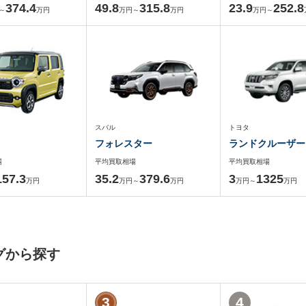
374.4
49.8
315.8
23.9
252.8
～
万円
万円～
万円
万円～
スバル
トヨタ
フォレスター
ランドクルーザー
場
平均買取相場
平均買取相場
157.3
35.2
379.6
3
1325
万円
万円～
万円
万円～
万円
グから探す
3
4