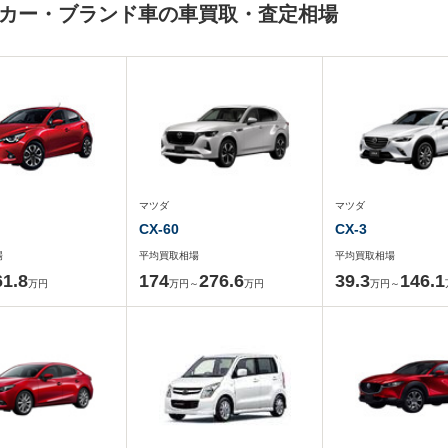
メーカー・ブランド車の車買取・査定相場
マツダ
マツダ
CX-60
CX-3
場
平均買取相場
平均買取相場
61.8
174
276.6
39.3
146.1
万円
万円～
万円
万円～