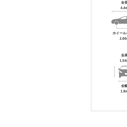
全
4.4
ホイール
2.6
全
1.5
全
1.8