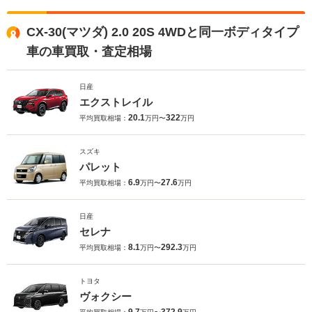
CX-30(マツダ) 2.0 20S 4WDと同一ボディタイプ
車の車買取・査定相場
日産
エクストレイル
20.1
322
平均買取相場：
万円〜
万円
スズキ
パレット
6.9
27.6
平均買取相場：
万円〜
万円
日産
セレナ
8.1
292.3
平均買取相場：
万円〜
万円
トヨタ
ヴォクシー