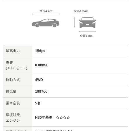
全長4.4m
全高1.54m
全幅1.8m
最高出力
156ps
燃費
0.0km/L
(JC08モード)
駆動方式
4WD
排気量
1997cc
乗車定員
5名
環境対策
H30年基準 ☆☆☆☆
エンジン