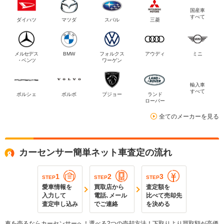
国産車
すべて
ダイハツ
マツダ
スバル
三菱
メルセデス
BMW
フォルクス
アウディ
ミニ
・ベンツ
ワーゲン
輸入車
すべて
ポルシェ
ボルボ
プジョー
ランド
ローバー
全てのメーカーを見る
カーセンサー簡単ネット車査定の流れ
1
2
3
STEP
STEP
STEP
愛車情報を
買取店から
査定額を
入力して
電話､メール
比べて売却先
査定申し込み
でご連絡
を決める
車を売るならカーセンサーへ！選べる2つの売却方法！下取りより買取額が高価