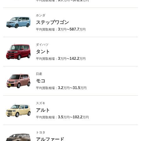
9.7
372.9
平均買取相場：
万円〜
万円
ホンダ
ステップワゴン
3
587.7
平均買取相場：
万円〜
万円
ダイハツ
タント
3
142.2
平均買取相場：
万円〜
万円
日産
モコ
3.2
31.5
平均買取相場：
万円〜
万円
スズキ
アルト
3.5
102.2
平均買取相場：
万円〜
万円
トヨタ
アルファード