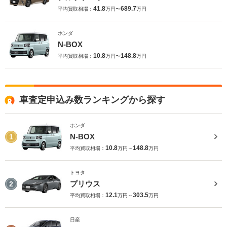
41.8
689.7
平均買取相場：
万円〜
万円
ホンダ
N-BOX
10.8
148.8
平均買取相場：
万円〜
万円
車査定申込み数ランキングから探す
ホンダ
N-BOX
1
10.8
148.8
平均買取相場：
万円～
万円
トヨタ
プリウス
2
12.1
303.5
平均買取相場：
万円～
万円
日産