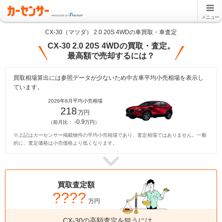
メニュー
CX-30（マツダ） 2.0 20S 4WDの車買取・車査定
CX-30 2.0 20S 4WDの買取・査定。
最高額で売却するには？
買取相場算出には参照データが少ないため中古車平均小売相場を表示し
ています。
2026年8月平均小売相場
218
万円
-0.9
（前月比：
万円）
※上記はカーセンサー掲載物件の平均小売相場であり、査定相場ではありません。一般
的に、査定価格は小売価格より低くなります。
買取査定額
????
万円
CX-30の高額査定を狙うには、