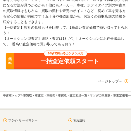
になる方法が見つかるかも！他にもメーカー、車種、ボディタイプ別の中古車
の買取情報はもちろん、買取の流れや査定のポイントなど、初めて車を売る方
も安心の情報が満載です！五十音や都道府県から、お近くの買取店舗の情報を
紹介することもできます。
【一括査定】数社の見積もりを比較して、1番高い査定価格で買い取ってもらお
う！
【オークション型査定】連絡・査定は1社だけ！オークションにお任せ出品し
て、1番高い査定価格で買い取ってもらおう！
90秒で終わるカンタン入力
無
一括査定依頼スタート
料
ページトップへ
中古車トップ
車買取・車査定・車売却
車買取・査定相場一覧
マツダの車買取・車査定相場一
プライバシーポリシー
利用規約