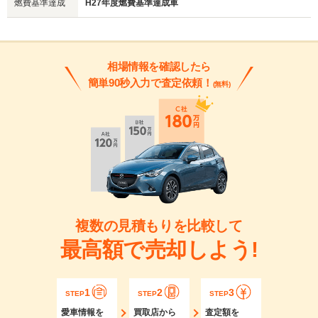
燃費基準達成
H27年度燃費基準達成車
相場情報を確認したら
簡単90秒入力で査定依頼！
(無料)
複数の見積もりを比較して
最高額で売却しよう!
1
2
3
STEP
STEP
STEP
愛車情報を
買取店から
査定額を