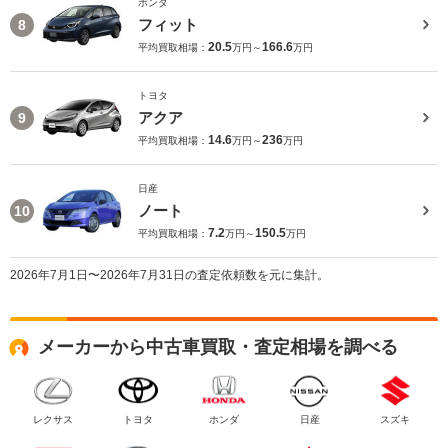
ホンダ
フィット
8
20.5
166.6
平均買取相場：
万円～
万円
トヨタ
アクア
9
14.6
236
平均買取相場：
万円～
万円
日産
ノート
10
7.2
150.5
平均買取相場：
万円～
万円
2026年7月1日〜2026年7月31日の査定依頼数を元に集計。
メーカーから中古車買取・査定相場を調べる
レクサス
トヨタ
ホンダ
日産
スズキ