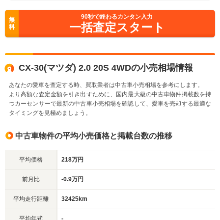
90
秒で終わるカンタン入力
無
一括査定スタート
料
CX-30(マツダ) 2.0 20S 4WDの小売相場情報
あなたの愛車を査定する時、買取業者は中古車小売相場を参考にします。
より高額な査定金額を引き出すために、国内最大級の中古車物件掲載数を持
つカーセンサーで最新の中古車小売相場を確認して、愛車を売却する最適な
タイミングを見極めましょう。
中古車物件の平均小売価格と掲載台数の推移
平均価格
218万円
前月比
-0.9万円
平均走行距離
32425km
平均年式
-