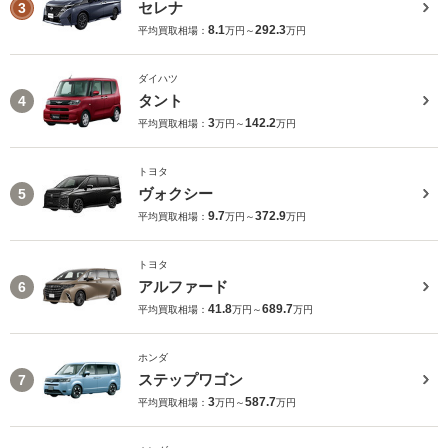
セレナ
3
8.1
292.3
平均買取相場：
万円～
万円
ダイハツ
タント
4
3
142.2
平均買取相場：
万円～
万円
トヨタ
ヴォクシー
5
9.7
372.9
平均買取相場：
万円～
万円
トヨタ
アルファード
6
41.8
689.7
平均買取相場：
万円～
万円
ホンダ
ステップワゴン
7
3
587.7
平均買取相場：
万円～
万円