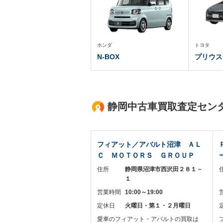
ホンダ
トヨタ
N-BOX
プリウス
静岡中古車買取査定セン
フィアット／アバルト沼津 ＡＬ
Ｃ ＭＯＴＯＲＳ ＧＲＯＵＰ
住所
静岡県沼津市西沢田２８１－
１
営業時間
10:00～19:00
定休日
火曜日・第１・２月曜日
愛車のフィアット・アバルトの買取は