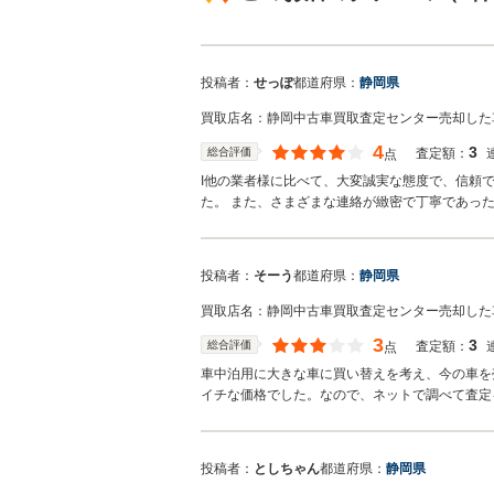
投稿者：
せっぽ
都道府県：
静岡県
買取店名：
静岡中古車買取査定センター
売却した
4
3
総合評価
査定額：
点
I他の業者様に比べて、大変誠実な態度で、信頼
た。 また、さまざまな連絡が緻密で丁寧であっ
投稿者：
そーう
都道府県：
静岡県
買取店名：
静岡中古車買取査定センター
売却した
3
3
総合評価
査定額：
点
車中泊用に大きな車に買い替えを考え、今の車を
イチな価格でした。なので、ネットで調べて査定
投稿者：
としちゃん
都道府県：
静岡県