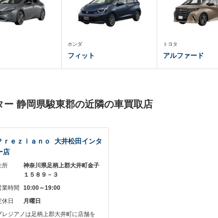
ホンダ
トヨタ
フィット
アルファード
ター 静岡県駿東郡の近隣の車買取店
Ｐｒｅｚｉａｎｏ 大井松田インタ
ー店
住所
神奈川県足柄上郡大井町金子
１５８９－３
営業時間
10:00～19:00
定休日
月曜日
プレジアノは足柄上郡大井町に店舗を