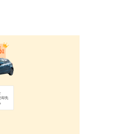
を
売却先
る