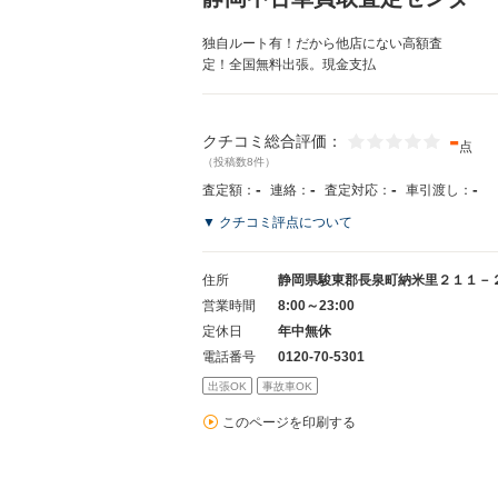
独自ルート有！だから他店にない高額査
定！全国無料出張。現金支払
-
クチコミ総合評価：
点
（投稿数8件）
-
-
-
-
査定額：
連絡：
査定対応：
車引渡し：
▼ クチコミ評点について
住所
静岡県駿東郡長泉町納米里２１１－
営業時間
8:00～23:00
定休日
年中無休
電話番号
0120-70-5301
出張OK
事故車OK
このページを印刷する