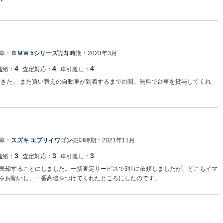
車：
ＢＭＷ 5シリーズ
売却時期：
2023年3月
4
4
4
連絡：
査定対応：
車引渡し：
できた。 また買い替えの自動車が到着するまでの間、無料で台車を貸与してくれ
た
車：
スズキ エブリイワゴン
売却時期：
2021年11月
3
3
3
連絡：
査定対応：
車引渡し：
売却することにしました。一括査定サービスで3社に依頼しましたが、どこもイマ
をお願いし、一番高値をつけてくれたところにしたのです。