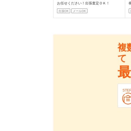
お任せください！出張査定ＯＫ！
出張OK
メールOK
複
て
最
STE