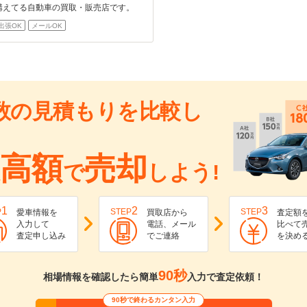
構えてる自動車の買取・販売店です。
出張OK
メールOK
数の見積もりを比較し
高額
売却
で
しよう!
1
2
3
P
STEP
STEP
愛車情報を
買取店から
査定額
入力して
電話、メール
比べて
査定申し込み
でご連絡
を決め
90秒
相場情報を確認したら簡単
入力で査定依頼！
90秒で終わるカンタン入力