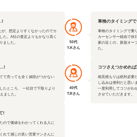
!
車検のタイミングで
たが、想定よりすくなかったのでカ
車検のタイミングで乗
した。A社の査定よりもかなり高く
カーセンサー経由で休
50代
りました。
家の近くの、新規オー
Y.Kさん
た。
…!
コツさえつかめれば
てて売っても全く値段がつかない
相見積もりは絶対必要
し込みは便利だと思い
40代
したところ、 一社目で下取りより
一度利用してコツがわ
T.Rさん
らえました。
させていただきます。
て!
たので価値をわかってくれる人に
。
くれて感じの良い営業マンさんに