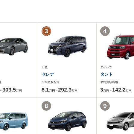
3
4
日産
ダイハツ
セレナ
タント
場
平均買取相場
平均買取相場
303.5
8.1
292.3
3
142.2
～
万円
万円～
万円
万円～
万円
8
9