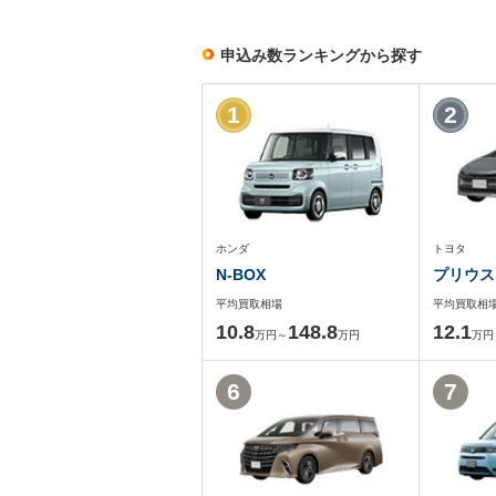
申込み数ランキングから探す
1
2
ホンダ
トヨタ
N-BOX
プリウス
平均買取相場
平均買取相
10.8
148.8
12.1
万円～
万円
万円
6
7