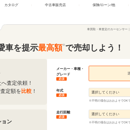
カタログ
中古車販売店
保険/ローン/他
車買取・車査定のカーセンサー
愛車を提示
最高額
※
で売却しよう！
メーカー・車種・
定
グレード
必須
社へ査定依頼！
の査定額を
比較
！
年式
必須
※不明の場合はおおよそでOK
走行距離
必須
ション
※不明の場合はおおよそでOK