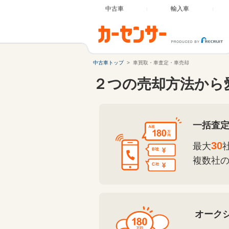
中古車
輸入車
中古車トップ
車買取・車査定・車売却
２つの売却方法から
一括査
30
最大
複数社
オーク