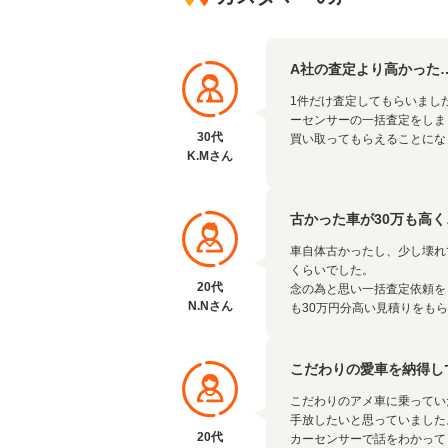
A社の査定より高かった…
1件だけ査定してもらいまし
ーセンサーの一括査定をしま
30代
買い取ってもらえることにな
K.Mさん
古かった車が30万も高く
車自体古かったし、少し壊れ
くらいでした。
20代
念の為と思い一括査定依頼を
N.Nさん
も30万円分高い見積りをも
こだわりの愛車を納得し
こだわりのアメ車に乗ってい
手放したいと思っていました
20代
カーセンサーで話をわかって