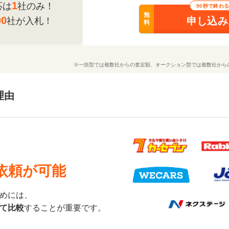
1
応は
社のみ！
90秒で終わ
無
00
申し込み
社が入札！
料
※一括型では複数社からの査定額、オークション型では複数社から
理由
依頼が可能
めには、
て比較
することが重要です。