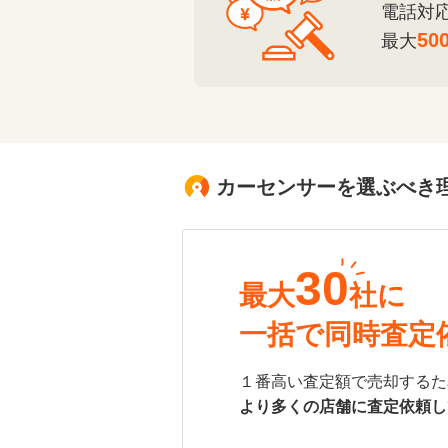
電話対
50
最大
カーセンサーを選ぶべき
30
最大
社に
一括で同時査定
１番高い査定額で売却するた
より多くの店舗に査定依頼し