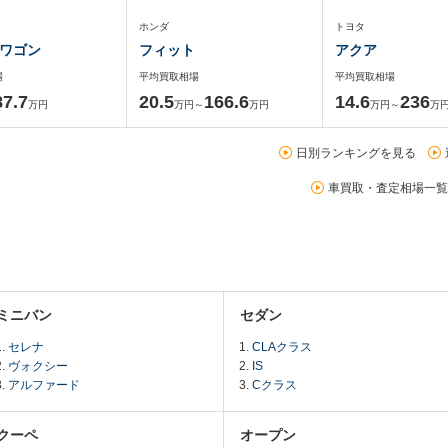
ホンダ
トヨタ
ワゴン
フィット
アクア
場
平均買取相場
平均買取相場
87.7
20.5
166.6
14.6
236
万円
万円～
万円
万円～
万
日別ランキングを見る
車買取・査定相場一覧
ミニバン
セダン
セレナ
CLAクラス
ヴォクシー
IS
アルファード
Cクラス
クーペ
オープン