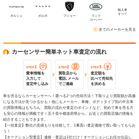
輸入車
すべて
ポルシェ
ボルボ
プジョー
ランド
ローバー
全てのメーカーを見る
カーセンサー簡単ネット車査定の流れ
1
2
3
STEP
STEP
STEP
愛車情報を
買取店から
査定額を
入力して
電話､メール
比べて売却先
査定申し込み
でご連絡
を決める
車を売るならカーセンサーへ！選べる2つの売却方法！下取りより買取額が高価
になる方法が見つかるかも！他にもメーカー、車種、ボディタイプ別の中古車
の買取情報はもちろん、買取の流れや査定のポイントなど、初めて車を売る方
も安心の情報が満載です！五十音や都道府県から、お近くの買取店舗の情報を
紹介することもできます。
【一括査定】数社の見積もりを比較して、1番高い査定価格で買い取ってもらお
う！
【オークション型査定】連絡・査定は1社だけ！オークションにお任せ出品し