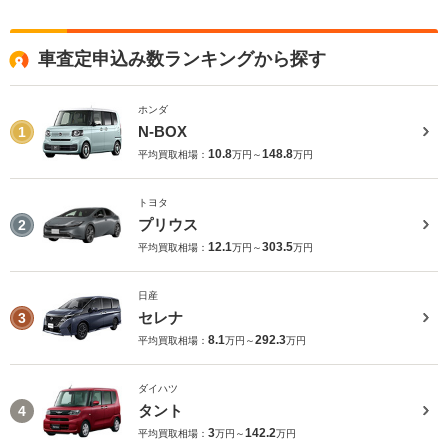
車査定申込み数ランキングから探す
ホンダ
N-BOX
1
10.8
148.8
平均買取相場：
万円～
万円
トヨタ
プリウス
2
12.1
303.5
平均買取相場：
万円～
万円
日産
セレナ
3
8.1
292.3
平均買取相場：
万円～
万円
ダイハツ
タント
4
3
142.2
平均買取相場：
万円～
万円