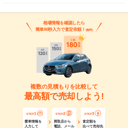
相場情報を確認したら
簡単90秒入力で査定依頼！
(無料)
複数の見積もりを比較して
最高額で売却しよう!
1
2
3
STEP
STEP
STEP
愛車情報を
買取店から
査定額を
入力して
電話、メール
比べて売却先