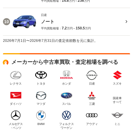
14.6
236
平均買取相場：
万円～
万円
日産
ノート
10
7.2
150.5
平均買取相場：
万円～
万円
2026年7月1日〜2026年7月31日の査定依頼数を元に集計。
メーカーから中古車買取・査定相場を調べる
レクサス
トヨタ
ホンダ
日産
スズキ
国産車
すべて
ダイハツ
マツダ
スバル
三菱
メルセデス
BMW
フォルクス
アウディ
ミニ
・ベンツ
ワーゲン