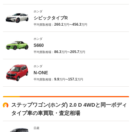
ホンダ
シビックタイプR
260.1
456.3
平均買取相場：
万円〜
万円
ホンダ
S660
86.3
205.7
平均買取相場：
万円〜
万円
ホンダ
N-ONE
9.9
157.1
平均買取相場：
万円〜
万円
ステップワゴン(ホンダ) 2.0 D 4WDと同一ボディ
タイプ車の車買取・査定相場
日産