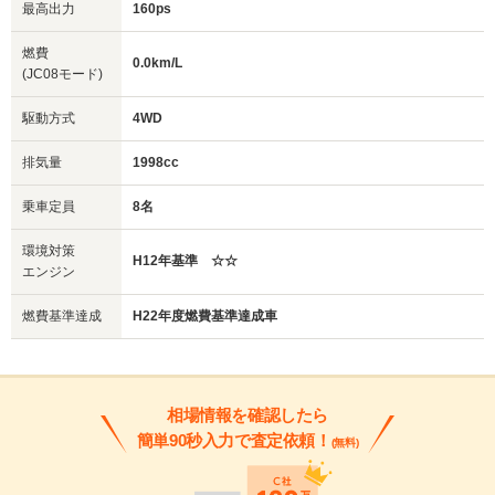
最高出力
160ps
燃費
0.0km/L
(JC08モード)
駆動方式
4WD
排気量
1998cc
乗車定員
8名
環境対策
H12年基準 ☆☆
エンジン
燃費基準達成
H22年度燃費基準達成車
相場情報を確認したら
簡単90秒入力で査定依頼！
(無料)