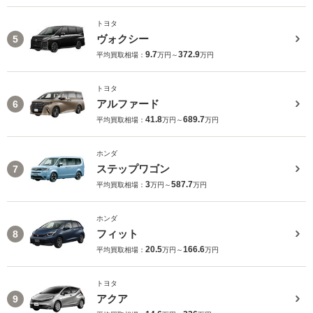
トヨタ
ヴォクシー
5
9.7
372.9
平均買取相場：
万円～
万円
トヨタ
アルファード
6
41.8
689.7
平均買取相場：
万円～
万円
ホンダ
ステップワゴン
7
3
587.7
平均買取相場：
万円～
万円
ホンダ
フィット
8
20.5
166.6
平均買取相場：
万円～
万円
トヨタ
アクア
9