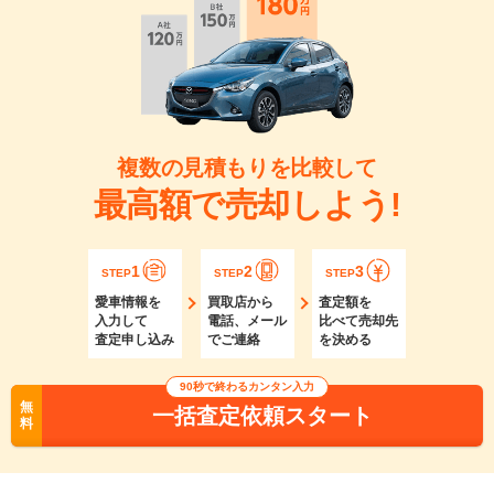
複数の見積もりを比較して
最高額で売却しよう!
1
2
3
STEP
STEP
STEP
愛車情報を
買取店から
査定額を
入力して
電話、メール
比べて売却先
査定申し込み
でご連絡
を決める
90秒で終わるカンタン入力
無
一括査定依頼スタート
料