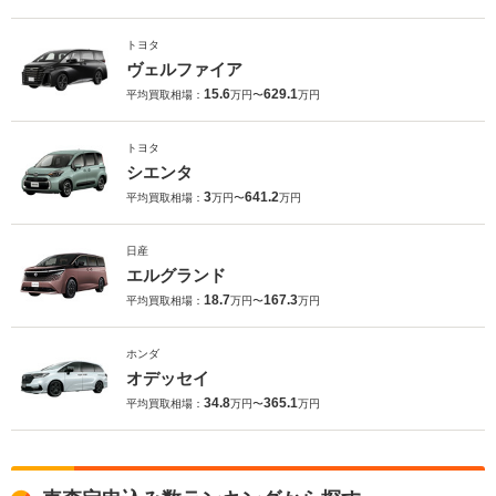
トヨタ
ヴェルファイア
15.6
629.1
平均買取相場：
万円〜
万円
トヨタ
シエンタ
3
641.2
平均買取相場：
万円〜
万円
日産
エルグランド
18.7
167.3
平均買取相場：
万円〜
万円
ホンダ
オデッセイ
34.8
365.1
平均買取相場：
万円〜
万円