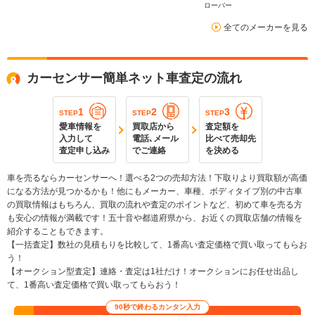
ローバー
全てのメーカーを見る
カーセンサー簡単ネット車査定の流れ
1
2
3
STEP
STEP
STEP
愛車情報を
買取店から
査定額を
入力して
電話､メール
比べて売却先
査定申し込み
でご連絡
を決める
車を売るならカーセンサーへ！選べる2つの売却方法！下取りより買取額が高価
になる方法が見つかるかも！他にもメーカー、車種、ボディタイプ別の中古車
の買取情報はもちろん、買取の流れや査定のポイントなど、初めて車を売る方
も安心の情報が満載です！五十音や都道府県から、お近くの買取店舗の情報を
紹介することもできます。
【一括査定】数社の見積もりを比較して、1番高い査定価格で買い取ってもらお
う！
【オークション型査定】連絡・査定は1社だけ！オークションにお任せ出品し
て、1番高い査定価格で買い取ってもらおう！
90秒で終わるカンタン入力