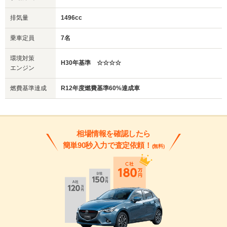
排気量
1496cc
乗車定員
7名
環境対策
H30年基準 ☆☆☆☆
エンジン
燃費基準達成
R12年度燃費基準60%達成車
相場情報を確認したら
簡単90秒入力で査定依頼！
(無料)