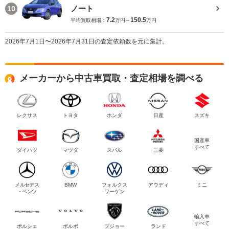
ノート
10
7.2
150.5
平均買取相場：
万円～
万円
2026年7月1日〜2026年7月31日の査定依頼数を元に集計。
メーカーから中古車買取・査定相場を調べる
レクサス
トヨタ
ホンダ
日産
スズキ
国産車
すべて
ダイハツ
マツダ
スバル
三菱
メルセデス
BMW
フォルクス
アウディ
ミニ
・ベンツ
ワーゲン
輸入車
すべて
ポルシェ
ボルボ
プジョー
ランド