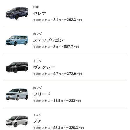
日産
セレナ
8.1
292.3
平均買取相場：
万円〜
万円
ホンダ
ステップワゴン
3
587.7
平均買取相場：
万円〜
万円
トヨタ
ヴォクシー
9.7
372.9
平均買取相場：
万円〜
万円
ホンダ
フリード
11.5
233
平均買取相場：
万円〜
万円
トヨタ
ノア
53.3
320.3
平均買取相場：
万円〜
万円