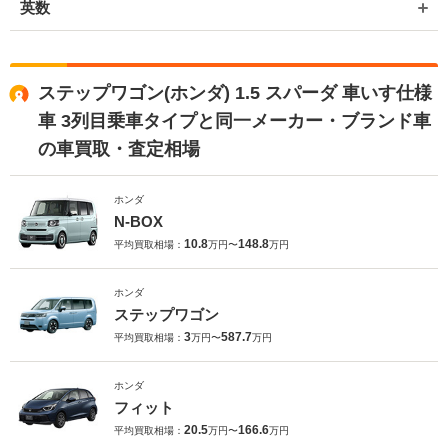
英数
ステップワゴン(ホンダ) 1.5 スパーダ 車いす仕様
車 3列目乗車タイプと同一メーカー・ブランド車
の車買取・査定相場
ホンダ
N-BOX
10.8
148.8
平均買取相場：
万円〜
万円
ホンダ
ステップワゴン
3
587.7
平均買取相場：
万円〜
万円
ホンダ
フィット
20.5
166.6
平均買取相場：
万円〜
万円