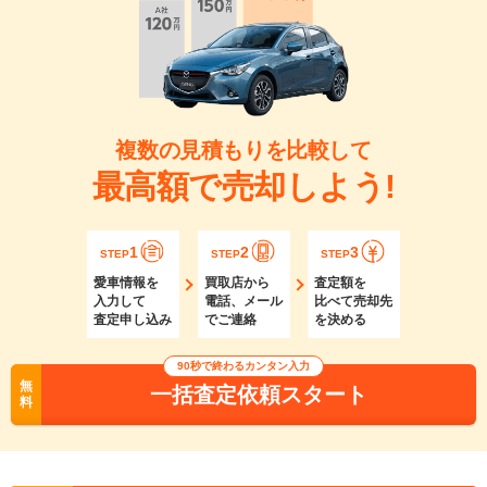
複数の見積もりを比較して
最高額で売却しよう!
1
2
3
STEP
STEP
STEP
愛車情報を
買取店から
査定額を
入力して
電話、メール
比べて売却先
査定申し込み
でご連絡
を決める
90秒で終わるカンタン入力
無
一括査定依頼スタート
料