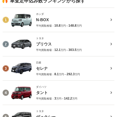
車査定申込み数ランキングから探す
ホンダ
N-BOX
1
10.8
148.8
平均買取相場：
万円～
万円
トヨタ
プリウス
2
12.1
303.5
平均買取相場：
万円～
万円
日産
セレナ
3
8.1
292.3
平均買取相場：
万円～
万円
ダイハツ
タント
4
3
142.2
平均買取相場：
万円～
万円
トヨタ
ヴォクシー
5