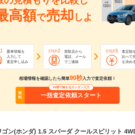
数の見積もりを比較し
最高額
売却
で
しよ
1
2
3
STEP
STEP
愛車情報を
買取店から
査定額
入力して
電話、メール
比べて
査定申し込み
でご連絡
を決め
90秒
相場情報を確認したら簡単
入力で査定依頼！
90秒で終わるカンタン入力
無
一括査定依頼スタート
料
ゴン(ホンダ) 1.5 スパーダ クールスピリット 4