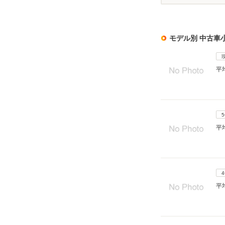
モデル別 中古車
平
平
平