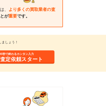
は、
より多くの買取業者の査
とが
重要
です。
しましょう！
90秒で終わるカンタン入力
括査定依頼スタート