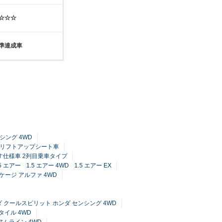
☆☆☆☆
基準達成車
ンシング 4WD
手席リフトアップシート車
車いす仕様車 2列目乗車タイプ
.5 エアー
1.5 エアー 4WD
1.5 エアー EX
ケージ アルファ 4WD
ーダ クールスピリット ホンダ センシング 4WD
タイル 4WD