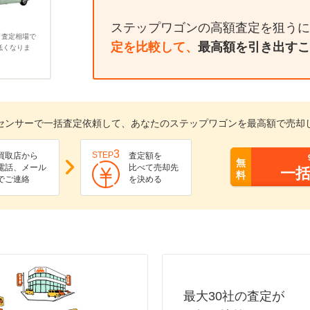
ステップワゴンの高額査定を狙うに
、査定相場で
定を比較して、
最高額を引き出すこ
低くなりま
センサーで一括査定依頼して、あなたのステップワゴンを最高額で売却
3
STEP
買取店から
査定額を
無
電話、メール
比べて売却先
一
料
でご連絡
を決める
最大30社の査定が