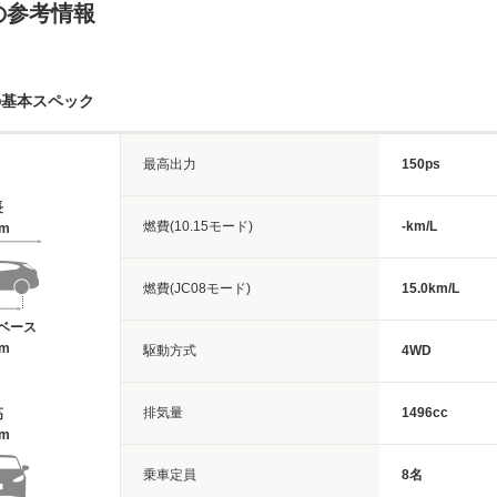
の参考情報
の基本スペック
最高出力
150ps
長
燃費(10.15モード)
-km/L
4m
燃費(JC08モード)
15.0km/L
ベース
9m
駆動方式
4WD
排気量
1496cc
高
6m
乗車定員
8名