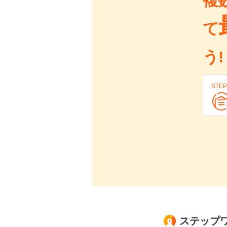
複
て
う!
STEP
ステップワ