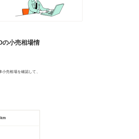
WDの小売相場情
車小売相場を確認して、
6km