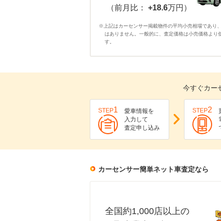
（前月比：
+18.6
万円）
※上記はカーセンサー掲載物件の平均小売相場であり
はありません。一般的に、査定価格は小売価格より
す。
今すぐカー
1
2
STEP
STEP
愛車情報を
入力して
査定申し込み
カーセンサー簡単ネット車査定なら
全国約1,000店以上の