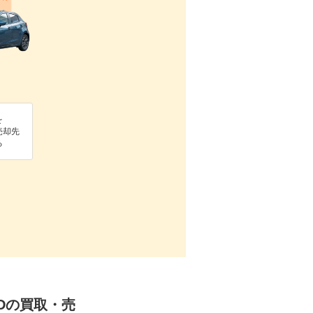
を
売却先
る
WDの買取・売