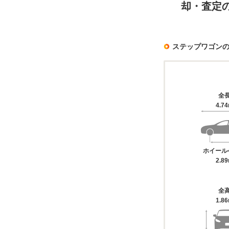
却・査定
ステップワゴン
全
4.7
ホイール
2.8
全
1.8