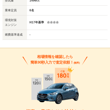
排気量
1496cc
乗車定員
6名
環境対策
H17年基準 ☆☆☆☆
エンジン
燃費基準達成
-
相場情報を確認したら
簡単90秒入力で査定依頼！
(無料)