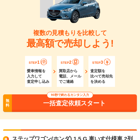
複数の見積もりを比較して
最高額で売却しよう!
1
2
3
STEP
STEP
STEP
愛車情報を
買取店から
査定額を
入力して
電話、メール
比べて売却先
査定申し込み
でご連絡
を決める
90秒で終わるカンタン入力
無
一括査定依頼スタート
料
ステップワゴン(ホンダ) 1.5 G 車いす仕様車 2列