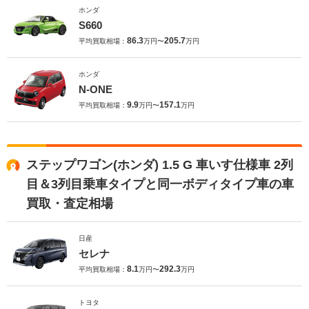
ホンダ
S660
86.3
205.7
平均買取相場：
万円〜
万円
ホンダ
N-ONE
9.9
157.1
平均買取相場：
万円〜
万円
ステップワゴン(ホンダ) 1.5 G 車いす仕様車 2列
目＆3列目乗車タイプと同一ボディタイプ車の車
買取・査定相場
日産
セレナ
8.1
292.3
平均買取相場：
万円〜
万円
トヨタ