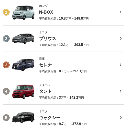
ホンダ
N-BOX
1
10.8
148.8
平均買取相場：
万円～
万円
トヨタ
プリウス
2
12.1
303.5
平均買取相場：
万円～
万円
日産
セレナ
3
8.1
292.3
平均買取相場：
万円～
万円
ダイハツ
タント
4
3
142.2
平均買取相場：
万円～
万円
トヨタ
ヴォクシー
5
9.7
372.9
平均買取相場：
万円～
万円