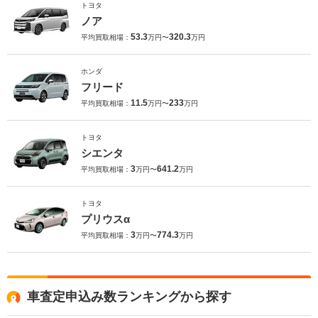
トヨタ
ノア
53.3
320.3
平均買取相場：
万円〜
万円
ホンダ
フリード
11.5
233
平均買取相場：
万円〜
万円
トヨタ
シエンタ
3
641.2
平均買取相場：
万円〜
万円
トヨタ
プリウスα
3
774.3
平均買取相場：
万円〜
万円
車査定申込み数ランキングから探す