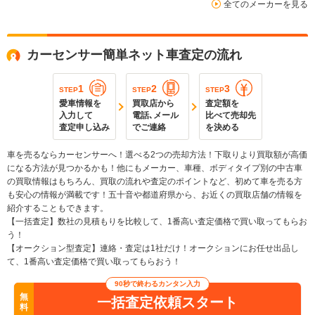
全てのメーカーを見る
カーセンサー簡単ネット車査定の流れ
1
2
3
STEP
STEP
STEP
愛車情報を
買取店から
査定額を
入力して
電話､メール
比べて売却先
査定申し込み
でご連絡
を決める
車を売るならカーセンサーへ！選べる2つの売却方法！下取りより買取額が高価
になる方法が見つかるかも！他にもメーカー、車種、ボディタイプ別の中古車
の買取情報はもちろん、買取の流れや査定のポイントなど、初めて車を売る方
も安心の情報が満載です！五十音や都道府県から、お近くの買取店舗の情報を
紹介することもできます。
【一括査定】数社の見積もりを比較して、1番高い査定価格で買い取ってもらお
う！
【オークション型査定】連絡・査定は1社だけ！オークションにお任せ出品し
て、1番高い査定価格で買い取ってもらおう！
90秒で終わるカンタン入力
無
一括査定依頼スタート
料