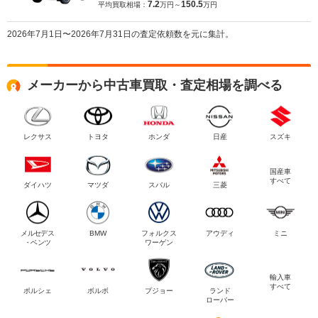
7.2
150.5
平均買取相場：
万円～
万円
2026年7月1日〜2026年7月31日の査定依頼数を元に集計。
メーカーから中古車買取・査定相場を調べる
レクサス
トヨタ
ホンダ
日産
スズキ
国産車
すべて
ダイハツ
マツダ
スバル
三菱
メルセデス
BMW
フォルクス
アウディ
ミニ
・ベンツ
ワーゲン
輸入車
すべて
ポルシェ
ボルボ
プジョー
ランド
ローバー