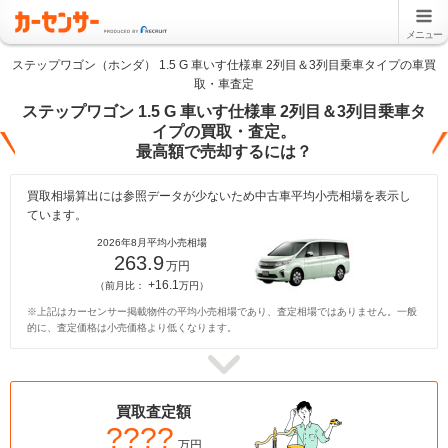
メニュー
ステップワゴン（ホンダ） 1.5 G 車いす仕様車 2列目＆3列目乗車タイプの車買
取・車査定
ステップワゴン 1.5 G 車いす仕様車 2列目＆3列目乗車タ
イプの買取・査定。
最高額で売却するには？
買取相場算出には参照データが少ないため中古車平均小売相場を表示し
ています。
2026年8月平均小売相場
263.9
万円
+16.1
（前月比：
万円）
※上記はカーセンサー掲載物件の平均小売相場であり、査定相場ではありません。一般
的に、査定価格は小売価格より低くなります。
買取査定額
????
万円