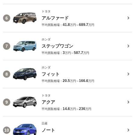
トヨタ
アルファード
6
41.8
689.7
平均買取相場：
万円～
万円
ホンダ
ステップワゴン
7
3
587.7
平均買取相場：
万円～
万円
ホンダ
フィット
8
20.5
166.6
平均買取相場：
万円～
万円
トヨタ
アクア
9
14.6
236
平均買取相場：
万円～
万円
日産
ノート
10