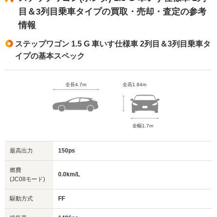
目＆3列目乗車タイプの買取・売却・査定の参考
情報
ステップワゴン 1.5 G 車いす仕様車 2列目＆3列目乗車タ
イプの基本スペック
全長4.7m
全高1.84m
全幅1.7m
最高出力
150ps
燃費
0.0km/L
(JC08モード)
駆動方式
FF