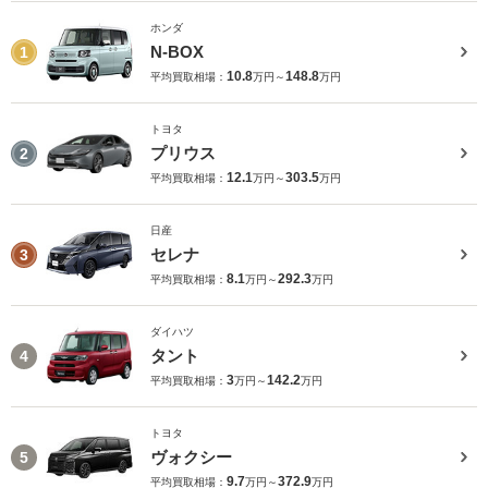
ホンダ
N-BOX
1
10.8
148.8
平均買取相場：
万円～
万円
トヨタ
プリウス
2
12.1
303.5
平均買取相場：
万円～
万円
日産
セレナ
3
8.1
292.3
平均買取相場：
万円～
万円
ダイハツ
タント
4
3
142.2
平均買取相場：
万円～
万円
トヨタ
ヴォクシー
5
9.7
372.9
平均買取相場：
万円～
万円