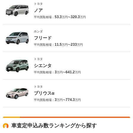
トヨタ
ノア
53.3
320.3
平均買取相場：
万円〜
万円
ホンダ
フリード
11.5
233
平均買取相場：
万円〜
万円
トヨタ
シエンタ
3
641.2
平均買取相場：
万円〜
万円
トヨタ
プリウスα
3
774.3
平均買取相場：
万円〜
万円
車査定申込み数ランキングから探す