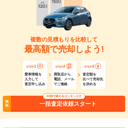
複数の見積もりを比較して
最高額で売却しよう!
1
2
3
STEP
STEP
STEP
愛車情報を
買取店から
査定額を
入力して
電話、メール
比べて売却先
査定申し込み
でご連絡
を決める
90秒で終わるカンタン入力
無
一括査定依頼スタート
料