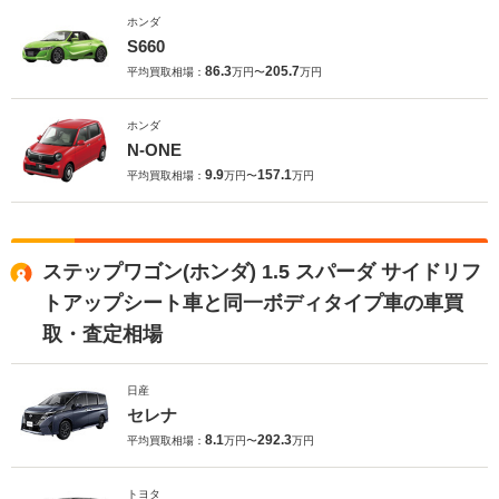
ホンダ
S660
86.3
205.7
平均買取相場：
万円〜
万円
ホンダ
N-ONE
9.9
157.1
平均買取相場：
万円〜
万円
ステップワゴン(ホンダ) 1.5 スパーダ サイドリフ
トアップシート車と同一ボディタイプ車の車買
取・査定相場
日産
セレナ
8.1
292.3
平均買取相場：
万円〜
万円
トヨタ