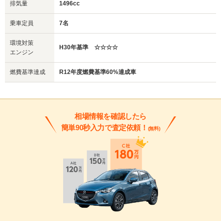
排気量
1496cc
乗車定員
7名
環境対策
H30年基準 ☆☆☆☆
エンジン
燃費基準達成
R12年度燃費基準60%達成車
相場情報を確認したら
簡単90秒入力で査定依頼！
(無料)