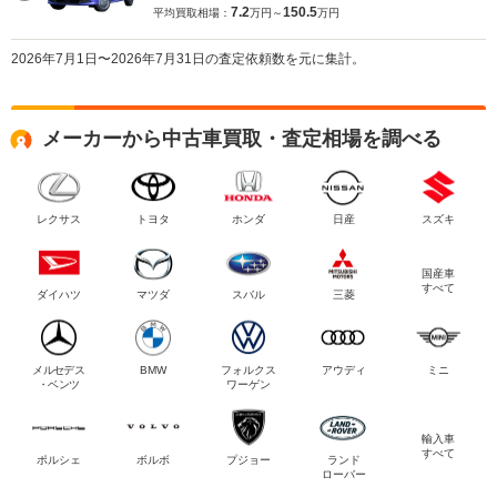
7.2
150.5
平均買取相場：
万円～
万円
2026年7月1日〜2026年7月31日の査定依頼数を元に集計。
メーカーから中古車買取・査定相場を調べる
レクサス
トヨタ
ホンダ
日産
スズキ
国産車
すべて
ダイハツ
マツダ
スバル
三菱
メルセデス
BMW
フォルクス
アウディ
ミニ
・ベンツ
ワーゲン
輸入車
すべて
ポルシェ
ボルボ
プジョー
ランド
ローバー