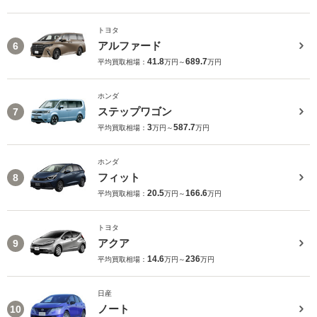
トヨタ
アルファード
6
41.8
689.7
平均買取相場：
万円～
万円
ホンダ
ステップワゴン
7
3
587.7
平均買取相場：
万円～
万円
ホンダ
フィット
8
20.5
166.6
平均買取相場：
万円～
万円
トヨタ
アクア
9
14.6
236
平均買取相場：
万円～
万円
日産
ノート
10