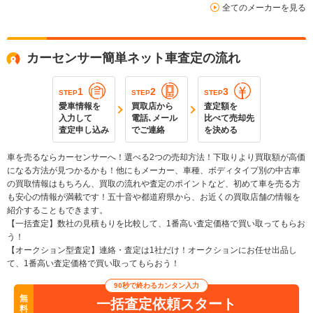
全てのメーカーを見る
カーセンサー簡単ネット車査定の流れ
1
2
3
STEP
STEP
STEP
愛車情報を
買取店から
査定額を
入力して
電話､メール
比べて売却先
査定申し込み
でご連絡
を決める
車を売るならカーセンサーへ！選べる2つの売却方法！下取りより買取額が高価
になる方法が見つかるかも！他にもメーカー、車種、ボディタイプ別の中古車
の買取情報はもちろん、買取の流れや査定のポイントなど、初めて車を売る方
も安心の情報が満載です！五十音や都道府県から、お近くの買取店舗の情報を
紹介することもできます。
【一括査定】数社の見積もりを比較して、1番高い査定価格で買い取ってもらお
う！
【オークション型査定】連絡・査定は1社だけ！オークションにお任せ出品し
て、1番高い査定価格で買い取ってもらおう！
90秒で終わるカンタン入力
無
一括査定依頼スタート
料