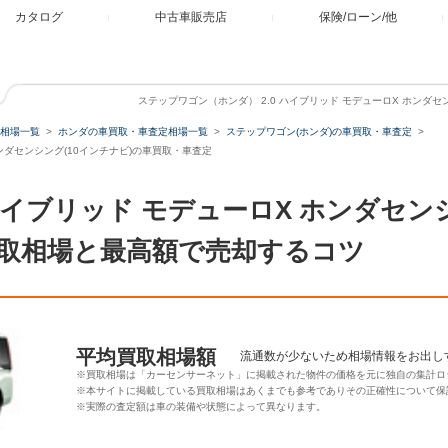
カタログ
中古車販売店
保険/ローン/他
ステップワゴン（ホンダ） 2.0 ハイブリッド モデューロX ホンダセ
相場一覧
ホンダの車買取・車査定相場一覧
ステップワゴン(ホンダ)の車買取・車査定
ホンダセンシング(10インチナビ)の車買取・車査定
 ハイブリッド モデューロX ホンダセン
取相場と最高額で売却するコツ
平均買取相場額
流通数が少ないため相場情報をお出し
※買取相場は「カーセンサーネット」に掲載された物件の価格を元に独自の集計ロ
※本サイトに掲載している買取相場はあくまでも参考でありその正確性について保
※実際の査定額は車の装備や状態によって異なります。