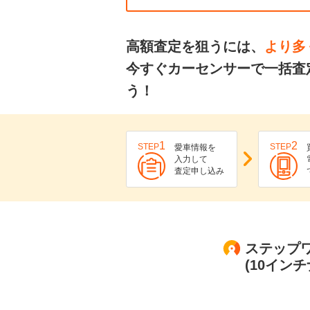
高額査定を狙うには、
より多
今すぐカーセンサーで一括査
う！
1
2
STEP
STEP
愛車情報を
入力して
査定申し込み
ステップワ
(10イン