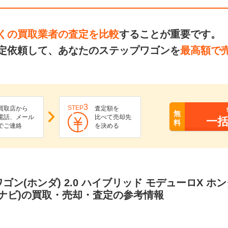
くの買取業者の査定を比較
することが重要です。
定依頼して、あなたのステップワゴンを
最高額で
3
STEP
買取店から
査定額を
無
電話、メール
比べて売却先
一
料
でご連絡
を決める
ゴン(ホンダ) 2.0 ハイブリッド モデューロX ホ
チナビ)の買取・売却・査定の参考情報