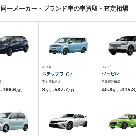
と同一メーカー・ブランド車の車買取・査定相場
ホンダ
ホンダ
ステップワゴン
ヴェゼル
場
平均買取相場
平均買取相場
166.6
3
587.7
49.8
315.8
～
万円
万円～
万円
万円～