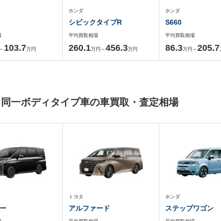
ホンダ
ホンダ
シビックタイプR
S660
場
平均買取相場
平均買取相場
103.7
260.1
456.3
86.3
205.7
～
万円
万円～
万円
万円～
と同一ボディタイプ車の車買取・査定相場
トヨタ
ホンダ
ー
アルファード
ステップワゴン