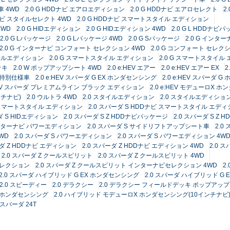
 4WD
2.0 G HDDナビ エアロエディション
2.0 G HDDナビ エアロセレクト
2
Dナビ スタイルセレクト 4WD
2.0 G HDDナビ スマートスタイル エディション
4WD
2.0 G HIDエディション
2.0 G HIDエディション 4WD
2.0 G L HDDナビ
2.0 G Lパッケージ
2.0 G Lパッケージ 4WD
2.0 G Sパッケージ
2.0 G インタ
2.0 G インターナビ コンフォート セレクション 4WD
2.0 G コンフォート セレク
タイルエディション
2.0 G スマートスタイル エディション
2.0 G スマートスタイル
ッキ
2.0 W ポップアップシート 4WD
2.0 e:HEV エアー
2.0 e:HEV エアー EX
2
周年特別仕様車
2.0 e:HEV スパーダ G EX ホンダセンシング
2.0 e:HEV スパーダ 
:HEV スパーダ プレミアムライン ブラック エディション
2.0 e:HEV モデューロX 
ンチナビ)
2.0 ウルトラ 4WD
2.0 スタイルエディション
2.0 スタイルエディショ
ビ スマートスタイル エディション
2.0 スパーダ S HDDナビ スマートスタイル エディ
ダ S HIDエディション
2.0 スパーダ S Z HDDナビパッケージ
2.0 スパーダ S Z
 インターナビ パワーエディション
2.0 スパーダ S サイドリフトアップシート車
2.
WD
2.0 スパーダ S パワーエディション
2.0 スパーダ S パワーエディション 4W
ーダ Z HDDナビ エディション
2.0 スパーダ Z HDDナビ エディション 4WD
2.0 
2.0 スパーダ Z クールスピリット
2.0 スパーダ Z クールスピリット 4WD
セレクション
2.0 スパーダ Z クールスピリット インターナビセレクション 4WD
2
2.0 スパーダ ハイブリッド G EX ホンダセンシング
2.0 スパーダ ハイブリッド 
2.0 スピーディー
2.0 デラクシー
2.0 デラクシー フィールドデッキ ポップアッ
X ホンダセンシング
2.0 ハイブリッド モデューロX ホンダセンシング(10インチナビ
4 スパーダ 24T