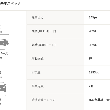
の基本スペック
最高出力
145ps
長
燃費(10.15モード)
-km/L
6m
燃費(JC08モード)
-km/L
ベース
9m
駆動方式
FF
排気量
1993cc
高
4m
乗車定員
7名
幅
環境対策エンジン
H30年基準 
m