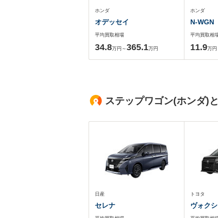
ホンダ
ホンダ
オデッセイ
N-WGN
平均買取相場
平均買取相
34.8
365.1
11.9
万円～
万円
万円
ステップワゴン(ホンダ)
日産
トヨタ
セレナ
ヴォクシ