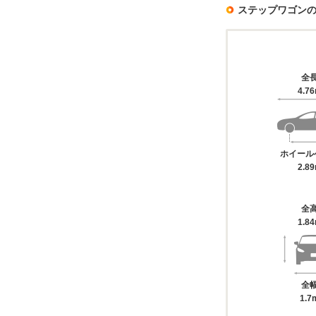
ステップワゴン
全
4.7
ホイール
2.8
全
1.8
全
1.7