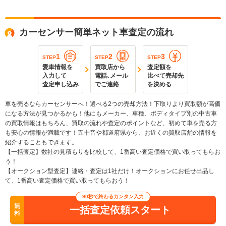
カーセンサー簡単ネット車査定の流れ
1
2
3
STEP
STEP
STEP
愛車情報を
買取店から
査定額を
入力して
電話､メール
比べて売却先
査定申し込み
でご連絡
を決める
車を売るならカーセンサーへ！選べる2つの売却方法！下取りより買取額が高価
になる方法が見つかるかも！他にもメーカー、車種、ボディタイプ別の中古車
の買取情報はもちろん、買取の流れや査定のポイントなど、初めて車を売る方
も安心の情報が満載です！五十音や都道府県から、お近くの買取店舗の情報を
紹介することもできます。
【一括査定】数社の見積もりを比較して、1番高い査定価格で買い取ってもらお
う！
【オークション型査定】連絡・査定は1社だけ！オークションにお任せ出品し
て、1番高い査定価格で買い取ってもらおう！
90秒で終わるカンタン入力
無
一括査定依頼スタート
料