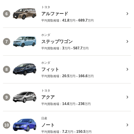
トヨタ
アルファード
6
41.8
689.7
平均買取相場：
万円～
万円
ホンダ
ステップワゴン
7
3
587.7
平均買取相場：
万円～
万円
ホンダ
フィット
8
20.5
166.6
平均買取相場：
万円～
万円
トヨタ
アクア
9
14.6
236
平均買取相場：
万円～
万円
日産
ノート
10
7.2
150.5
平均買取相場：
万円～
万円