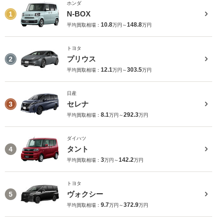
ホンダ
N-BOX
1
10.8
148.8
平均買取相場：
万円～
万円
トヨタ
プリウス
2
12.1
303.5
平均買取相場：
万円～
万円
日産
セレナ
3
8.1
292.3
平均買取相場：
万円～
万円
ダイハツ
タント
4
3
142.2
平均買取相場：
万円～
万円
トヨタ
ヴォクシー
5
9.7
372.9
平均買取相場：
万円～
万円