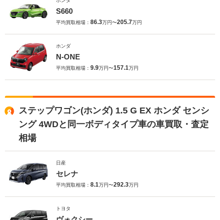
ホンダ
S660
86.3
205.7
平均買取相場：
万円〜
万円
ホンダ
N-ONE
9.9
157.1
平均買取相場：
万円〜
万円
ステップワゴン(ホンダ) 1.5 G EX ホンダ センシ
ング 4WDと同一ボディタイプ車の車買取・査定
相場
日産
セレナ
8.1
292.3
平均買取相場：
万円〜
万円
トヨタ
ヴォクシー