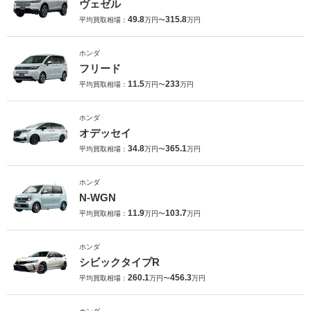
ヴェゼル
49.8
315.8
平均買取相場：
万円〜
万円
ホンダ
フリード
11.5
233
平均買取相場：
万円〜
万円
ホンダ
オデッセイ
34.8
365.1
平均買取相場：
万円〜
万円
ホンダ
N-WGN
11.9
103.7
平均買取相場：
万円〜
万円
ホンダ
シビックタイプR
260.1
456.3
平均買取相場：
万円〜
万円