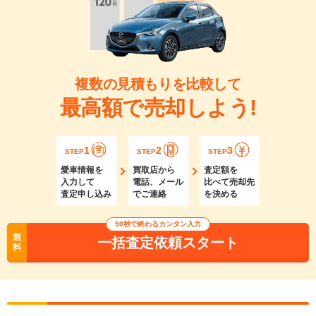
複数の見積もりを比較して
最高額で売却しよう!
1
2
3
STEP
STEP
STEP
愛車情報を
買取店から
査定額を
入力して
電話、メール
比べて売却先
査定申し込み
でご連絡
を決める
90秒で終わるカンタン入力
無
一括査定依頼スタート
料