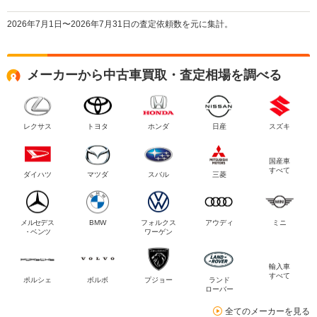
2026年7月1日〜2026年7月31日の査定依頼数を元に集計。
メーカーから中古車買取・査定相場を調べる
レクサス
トヨタ
ホンダ
日産
スズキ
国産車
すべて
ダイハツ
マツダ
スバル
三菱
メルセデス
BMW
フォルクス
アウディ
ミニ
・ベンツ
ワーゲン
輸入車
すべて
ポルシェ
ボルボ
プジョー
ランド
ローバー
全てのメーカーを見る