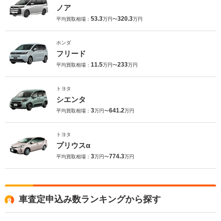
ノア
53.3
320.3
平均買取相場：
万円〜
万円
ホンダ
フリード
11.5
233
平均買取相場：
万円〜
万円
トヨタ
シエンタ
3
641.2
平均買取相場：
万円〜
万円
トヨタ
プリウスα
3
774.3
平均買取相場：
万円〜
万円
車査定申込み数ランキングから探す