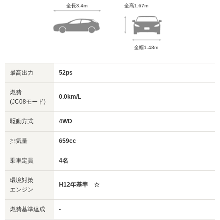
全長3.4m
全高1.67m
全幅1.48m
最高出力
52ps
燃費
0.0km/L
(JC08モード)
駆動方式
4WD
排気量
659cc
乗車定員
4名
環境対策
H12年基準 ☆
エンジン
燃費基準達成
-