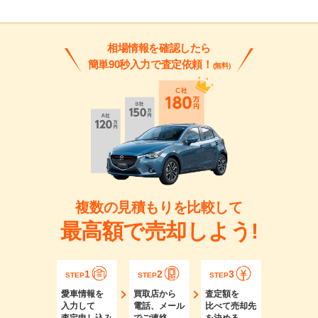
相場情報を確認したら
簡単90秒入力で査定依頼！
(無料)
複数の見積もりを比較して
最高額で売却しよう!
1
2
3
STEP
STEP
STEP
愛車情報を
買取店から
査定額を
入力して
電話、メール
比べて売却先
査定申し込み
でご連絡
を決める