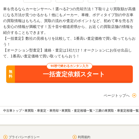
車を売るならカーセンサーへ！選べる2つの売却方法！下取りより買取額が高価
になる方法が見つかるかも！他にもメーカー、車種、ボディタイプ別の中古車
の買取情報はもちろん、買取の流れや査定のポイントなど、初めて車を売る方
も安心の情報が満載です！五十音や都道府県から、お近くの買取店舗の情報を
紹介することもできます。
【一括査定】数社の見積もりを比較して、1番高い査定価格で買い取ってもらお
う！
【オークション型査定】連絡・査定は1社だけ！オークションにお任せ出品し
て、1番高い査定価格で買い取ってもらおう！
90秒で終わるカンタン入力
無
一括査定依頼スタート
料
ページトップへ
中古車トップ
車買取・車査定・車売却
車買取・査定相場一覧
三菱の車買取・車査定相場一覧
プライバシーポリシー
利用規約