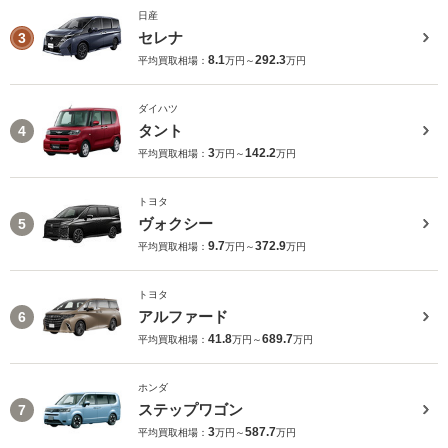
日産
セレナ
3
8.1
292.3
平均買取相場：
万円～
万円
ダイハツ
タント
4
3
142.2
平均買取相場：
万円～
万円
トヨタ
ヴォクシー
5
9.7
372.9
平均買取相場：
万円～
万円
トヨタ
アルファード
6
41.8
689.7
平均買取相場：
万円～
万円
ホンダ
ステップワゴン
7
3
587.7
平均買取相場：
万円～
万円