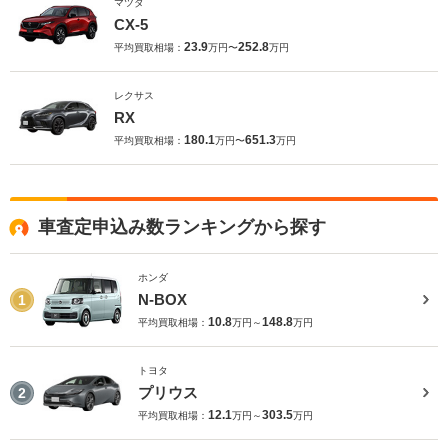
マツダ
CX-5
23.9
252.8
平均買取相場：
万円〜
万円
レクサス
RX
180.1
651.3
平均買取相場：
万円〜
万円
車査定申込み数ランキングから探す
ホンダ
N-BOX
1
10.8
148.8
平均買取相場：
万円～
万円
トヨタ
プリウス
2
12.1
303.5
平均買取相場：
万円～
万円