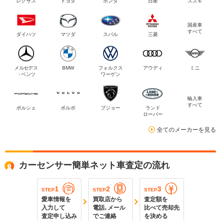
レクサス
トヨタ
ホンダ
日産
スズキ
国産車
すべて
ダイハツ
マツダ
スバル
三菱
メルセデス
BMW
フォルクス
アウディ
ミニ
・ベンツ
ワーゲン
輸入車
すべて
ポルシェ
ボルボ
プジョー
ランド
ローバー
全てのメーカーを見る
カーセンサー簡単ネット車査定の流れ
1
2
3
STEP
STEP
STEP
愛車情報を
買取店から
査定額を
入力して
電話､メール
比べて売却先
査定申し込み
でご連絡
を決める