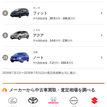
ホンダ
フィット
8
20.5
166.6
平均買取相場：
万円～
万円
トヨタ
アクア
9
14.6
236
平均買取相場：
万円～
万円
日産
ノート
10
7.2
150.5
平均買取相場：
万円～
万円
2026年7月1日〜2026年7月31日の査定依頼数を元に集計。
メーカーから中古車買取・査定相場を調べる