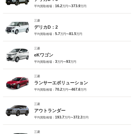
16.2
373.9
平均買取相場：
万円〜
万円
三菱
デリカD：2
5.7
81.5
平均買取相場：
万円〜
万円
三菱
eKワゴン
3
93
平均買取相場：
万円〜
万円
三菱
ランサーエボリューション
70.2
467.6
平均買取相場：
万円〜
万円
三菱
アウトランダー
193.7
372.3
平均買取相場：
万円〜
万円
三菱