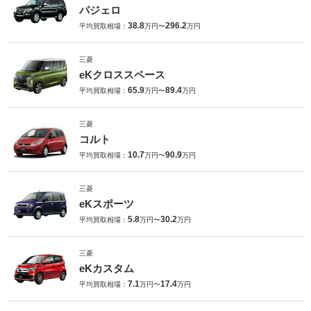
パジェロ
38.8
296.2
平均買取相場：
万円〜
万円
三菱
eKクロススペース
65.9
89.4
平均買取相場：
万円〜
万円
三菱
コルト
10.7
90.9
平均買取相場：
万円〜
万円
三菱
eKスポーツ
5.8
30.2
平均買取相場：
万円〜
万円
三菱
eKカスタム
7.1
17.4
平均買取相場：
万円〜
万円