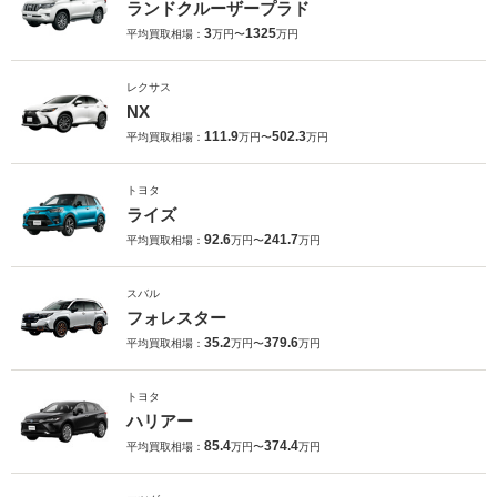
ランドクルーザープラド
3
1325
平均買取相場：
万円〜
万円
レクサス
NX
111.9
502.3
平均買取相場：
万円〜
万円
トヨタ
ライズ
92.6
241.7
平均買取相場：
万円〜
万円
スバル
フォレスター
35.2
379.6
平均買取相場：
万円〜
万円
トヨタ
ハリアー
85.4
374.4
平均買取相場：
万円〜
万円