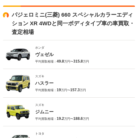
パジェロミニ(三菱) 660 スペシャルカラーエディ
ション XR 4WDと同一ボディタイプ車の車買取・
査定相場
ホンダ
ヴェゼル
49.8
315.8
平均買取相場：
万円〜
万円
スズキ
ハスラー
19
157.3
平均買取相場：
万円〜
万円
スズキ
ジムニー
19.2
188.6
平均買取相場：
万円〜
万円
トヨタ