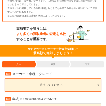
※買取相場は「カーセンサーネット」に掲載された物件の価格を元に独自の集計ロジ
ックによって算出しています。
※本サイトに掲載している買取相場はあくまでも参考でありその正確性について保証
するものではありません。
※実際の査定額は車の装備や状態によって異なります。
高額査定を狙うには、
より多くの買取業者の査定を比較
することが重要です。
今すぐカーセンサーで一括査定依頼して
最高額で売却しましょう！
入力
確認
完了
メーカー・車種・グレード
必須
選択してください
年式
必須
※不明の場合はおおよそでOKです