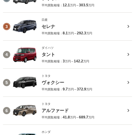
12.1
303.5
平均買取相場：
万円～
万円
日産
セレナ
3
8.1
292.3
平均買取相場：
万円～
万円
ダイハツ
タント
4
3
142.2
平均買取相場：
万円～
万円
トヨタ
ヴォクシー
5
9.7
372.9
平均買取相場：
万円～
万円
トヨタ
アルファード
6
41.8
689.7
平均買取相場：
万円～
万円
ホンダ