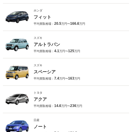
ホンダ
フィット
20.5
166.6
平均買取相場：
万円〜
万円
スズキ
アルトラパン
4.1
125
平均買取相場：
万円〜
万円
スズキ
スペーシア
7.4
163
平均買取相場：
万円〜
万円
トヨタ
アクア
14.6
236
平均買取相場：
万円〜
万円
日産
ノート