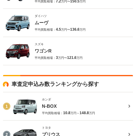
7.2
150.5
平均買取相場：
万円〜
万円
ダイハツ
ムーヴ
4.5
136.6
平均買取相場：
万円〜
万円
スズキ
ワゴンR
3
121.6
平均買取相場：
万円〜
万円
車査定申込み数ランキングから探す
ホンダ
N-BOX
1
10.8
148.8
平均買取相場：
万円～
万円
トヨタ
プリウス
2