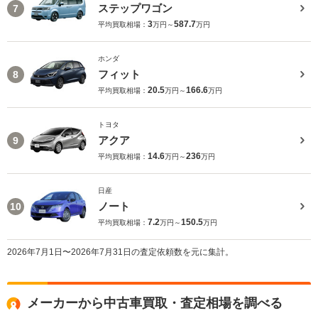
ステップワゴン
7
3
587.7
平均買取相場：
万円～
万円
ホンダ
フィット
8
20.5
166.6
平均買取相場：
万円～
万円
トヨタ
アクア
9
14.6
236
平均買取相場：
万円～
万円
日産
ノート
10
7.2
150.5
平均買取相場：
万円～
万円
2026年7月1日〜2026年7月31日の査定依頼数を元に集計。
メーカーから中古車買取・査定相場を調べる