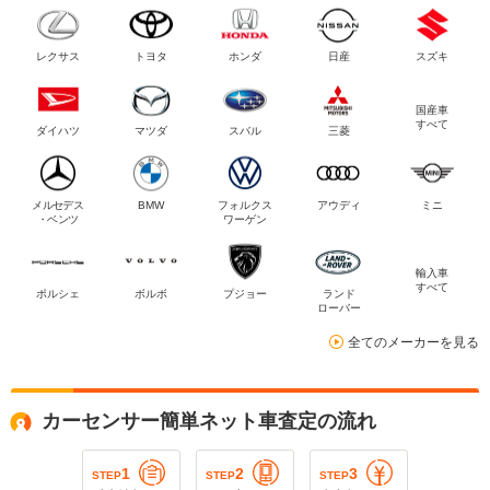
レクサス
トヨタ
ホンダ
日産
スズキ
国産車
すべて
ダイハツ
マツダ
スバル
三菱
メルセデス
BMW
フォルクス
アウディ
ミニ
・ベンツ
ワーゲン
輸入車
すべて
ポルシェ
ボルボ
プジョー
ランド
ローバー
全てのメーカーを見る
カーセンサー簡単ネット車査定の流れ
1
2
3
STEP
STEP
STEP