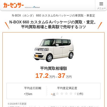
メニュー
N-BOX（ホンダ） 660 カスタムG Aパッケージの車買取・車査定
N-BOX 660 カスタムG Aパッケージの買取・査定。
平均買取相場と最高額で売却するコツ
平均買取相場額
17.2
37
万円～
万円
平均走行距離
平均査定満足度
-
-
(-件)
万km
点
※2026年7月更新