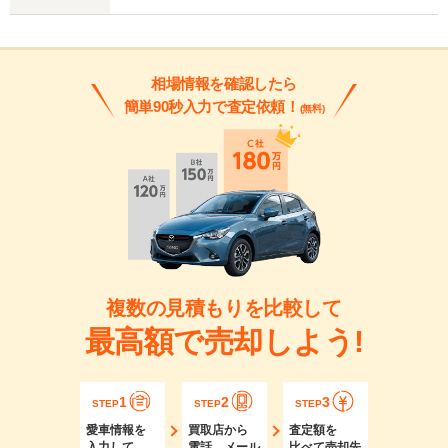
相場情報を確認したら
簡単90秒入力で査定依頼！
(無料)
複数の見積もりを比較して
最高額で売却しよう!
1
2
3
STEP
STEP
STEP
愛車情報を
買取店から
査定額を
入力して
電話、メール
比べて売却先