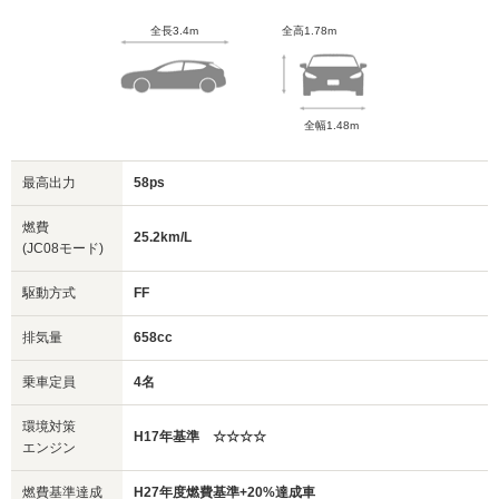
全長3.4m
全高1.78m
全幅1.48m
最高出力
58ps
燃費
25.2km/L
(JC08モード)
駆動方式
FF
排気量
658cc
乗車定員
4名
環境対策
H17年基準 ☆☆☆☆
エンジン
燃費基準達成
H27年度燃費基準+20%達成車