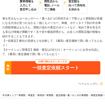
愛車情報を
買取店から
査定額を
入力して
電話､メール
比べて売却先
査定申し込み
でご連絡
を決める
車を売るならカーセンサーへ！選べる2つの売却方法！下取りより買取額が高価
になる方法が見つかるかも！他にもメーカー、車種、ボディタイプ別の中古車
の買取情報はもちろん、買取の流れや査定のポイントなど、初めて車を売る方
も安心の情報が満載です！五十音や都道府県から、お近くの買取店舗の情報を
紹介することもできます。
【一括査定】数社の見積もりを比較して、1番高い査定価格で買い取ってもらお
う！
【オークション型査定】連絡・査定は1社だけ！オークションにお任せ出品し
て、1番高い査定価格で買い取ってもらおう！
90秒で終わるカンタン入力
無
一括査定依頼スタート
料
ページトップへ
中古車トップ
車買取・車査定・車売却
車買取・査定相場一覧
ホンダの車買取・車査定相場一