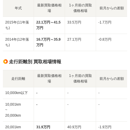
最新買取価格相
1ヶ月前の買取
年式
前月からの差額
場
価格相場
2015年(11年落
22.1万円～41.5
33.5万円
-1.7万円
ち)
万円
2014年(12年落
16.7万円～35.9
27.1万円
-0.8万円
ち)
万円
走行距離別 買取相場情報
最新買取価格相
1ヶ月前の買取
走行距離
前月からの差額
場
価格相場
10,000km以下
-
-
-
10,001km
-
-
-
~
20,000km
20,001km
31.9万円
40.9万円
-1.9万円