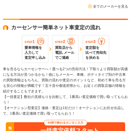
全てのメーカーを見る
カーセンサー簡単ネット車査定の流れ
1
2
3
STEP
STEP
STEP
愛車情報を
買取店から
査定額を
入力して
電話､メール
比べて売却先
査定申し込み
でご連絡
を決める
車を売るならカーセンサーへ！選べる2つの売却方法！下取りより買取額が高価
になる方法が見つかるかも！他にもメーカー、車種、ボディタイプ別の中古車
の買取情報はもちろん、買取の流れや査定のポイントなど、初めて車を売る方
も安心の情報が満載です！五十音や都道府県から、お近くの買取店舗の情報を
紹介することもできます。
【一括査定】数社の見積もりを比較して、1番高い査定価格で買い取ってもらお
う！
【オークション型査定】連絡・査定は1社だけ！オークションにお任せ出品し
て、1番高い査定価格で買い取ってもらおう！
90秒で終わるカンタン入力
無
一括査定依頼スタート