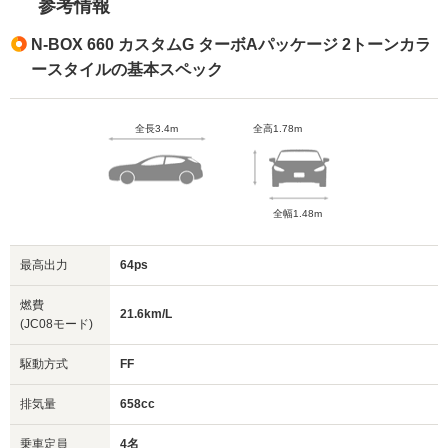
参考情報
N-BOX 660 カスタムG ターボAパッケージ 2トーンカラ
ースタイルの基本スペック
全長3.4m
全高1.78m
全幅1.48m
最高出力
64ps
燃費
21.6km/L
(JC08モード)
駆動方式
FF
排気量
658cc
乗車定員
4名