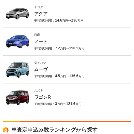
トヨタ
アクア
14.6
236
平均買取相場：
万円〜
万円
日産
ノート
7.2
150.5
平均買取相場：
万円〜
万円
ダイハツ
ムーヴ
4.5
136.6
平均買取相場：
万円〜
万円
スズキ
ワゴンR
3
121.6
平均買取相場：
万円〜
万円
車査定申込み数ランキングから探す