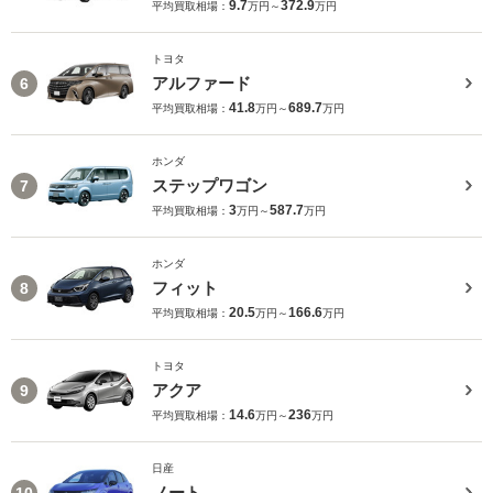
9.7
372.9
平均買取相場：
万円～
万円
トヨタ
アルファード
6
41.8
689.7
平均買取相場：
万円～
万円
ホンダ
ステップワゴン
7
3
587.7
平均買取相場：
万円～
万円
ホンダ
フィット
8
20.5
166.6
平均買取相場：
万円～
万円
トヨタ
アクア
9
14.6
236
平均買取相場：
万円～
万円
日産
ノート
10