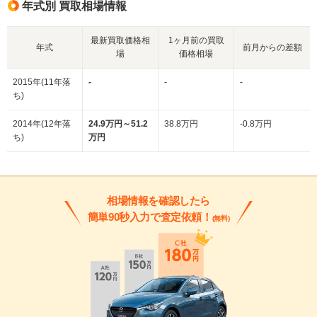
年式別 買取相場情報
最新買取価格相
1ヶ月前の買取
年式
前月からの差額
場
価格相場
2015年(11年落
-
-
-
ち)
2014年(12年落
24.9万円～51.2
38.8万円
-0.8万円
ち)
万円
相場情報を確認したら
簡単90秒入力で査定依頼！
(無料)