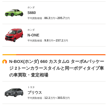
ホンダ
S660
86.3
205.7
平均買取相場：
万円〜
万円
ホンダ
N-ONE
9.9
157.1
平均買取相場：
万円〜
万円
N-BOX(ホンダ) 660 カスタムG ターボAパッケー
ジ 2トーンカラースタイルと同一ボディタイプ車
の車買取・査定相場
トヨタ
プリウス
12.1
303.5
平均買取相場：
万円〜
万円