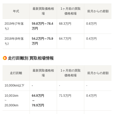
最新買取価格相
1ヶ月前の買取
年式
前月からの差額
場
価格相場
2019年(7年落
59.8万円～78.4
68.3万円
0.8万円
ち)
万円
2018年(8年落
54.2万円～75.9
64.7万円
0.4万円
ち)
万円
走行距離別 買取相場情報
最新買取価格相
1ヶ月前の買取
走行距離
前月からの差額
場
価格相場
10,000km以下
-
-
-
10,001km
64.9万円
71.5万円
0.4万円
~
～
20,000km
78.9万円