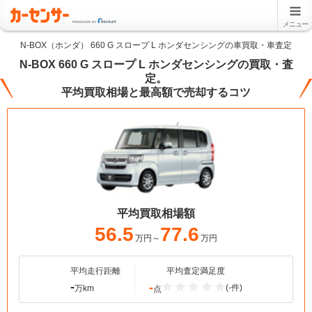
メニュー
N-BOX（ホンダ） 660 G スロープ L ホンダセンシングの車買取・車査定
N-BOX 660 G スロープ L ホンダセンシングの買取・査
定。
平均買取相場と最高額で売却するコツ
平均買取相場額
56.5
77.6
万円～
万円
平均走行距離
平均査定満足度
-
-
(-件)
万km
点