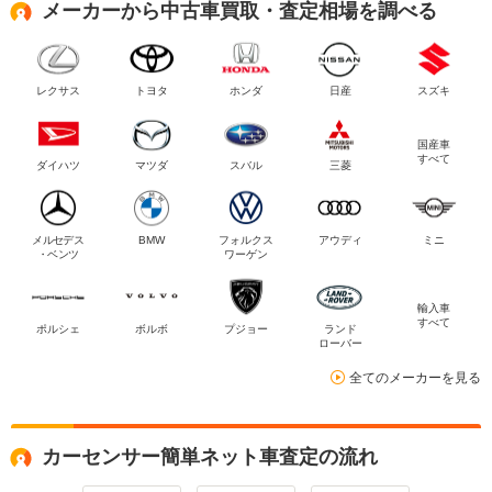
メーカーから中古車買取・査定相場を調べる
レクサス
トヨタ
ホンダ
日産
スズキ
国産車
すべて
ダイハツ
マツダ
スバル
三菱
メルセデス
BMW
フォルクス
アウディ
ミニ
・ベンツ
ワーゲン
輸入車
すべて
ポルシェ
ボルボ
プジョー
ランド
ローバー
全てのメーカーを見る
カーセンサー簡単ネット車査定の流れ