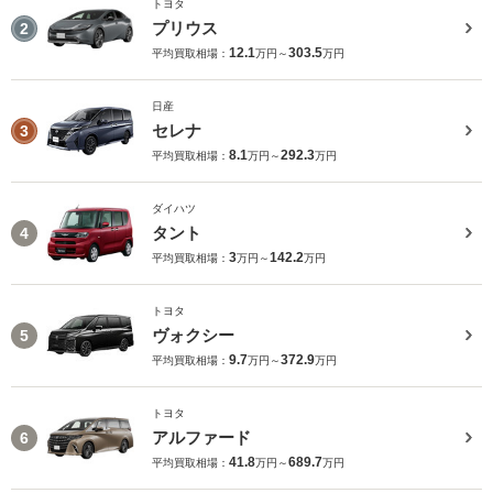
トヨタ
プリウス
2
12.1
303.5
平均買取相場：
万円～
万円
日産
セレナ
3
8.1
292.3
平均買取相場：
万円～
万円
ダイハツ
タント
4
3
142.2
平均買取相場：
万円～
万円
トヨタ
ヴォクシー
5
9.7
372.9
平均買取相場：
万円～
万円
トヨタ
アルファード
6
41.8
689.7
平均買取相場：
万円～
万円