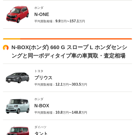
ホンダ
N-ONE
9.9
157.1
平均買取相場：
万円〜
万円
N-BOX(ホンダ) 660 G スロープ L ホンダセンシ
ングと同一ボディタイプ車の車買取・査定相場
トヨタ
プリウス
12.1
303.5
平均買取相場：
万円〜
万円
ホンダ
N-BOX
10.8
148.8
平均買取相場：
万円〜
万円
ダイハツ
タント