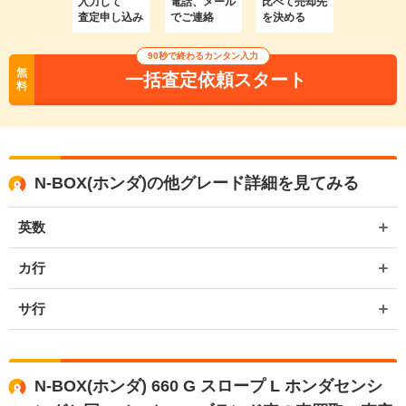
入力して
電話、メール
比べて売却先
査定申し込み
でご連絡
を決める
90秒で終わるカンタン入力
無
一括査定依頼スタート
料
N-BOX(ホンダ)の他グレード詳細を見てみる
英数
カ行
サ行
N-BOX(ホンダ) 660 G スロープ L ホンダセンシ