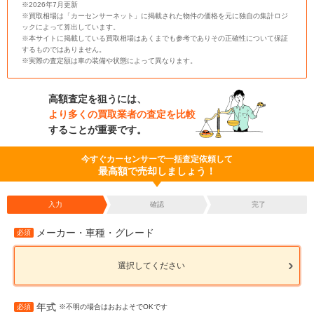
※2026年7月更新
※買取相場は「カーセンサーネット」に掲載された物件の価格を元に独自の集計ロジ
ックによって算出しています。
※本サイトに掲載している買取相場はあくまでも参考でありその正確性について保証
するものではありません。
※実際の査定額は車の装備や状態によって異なります。
高額査定を狙うには、
より多くの買取業者の査定を比較
することが重要です。
今すぐカーセンサーで一括査定依頼して
最高額で売却しましょう！
入力
確認
完了
メーカー・車種・グレード
必須
選択してください
年式
必須
※不明の場合はおおよそでOKです