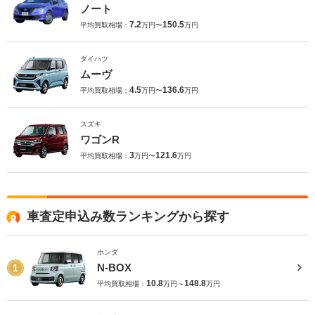
ノート
7.2
150.5
平均買取相場：
万円〜
万円
ダイハツ
ムーヴ
4.5
136.6
平均買取相場：
万円〜
万円
スズキ
ワゴンR
3
121.6
平均買取相場：
万円〜
万円
車査定申込み数ランキングから探す
ホンダ
N-BOX
1
10.8
148.8
平均買取相場：
万円～
万円