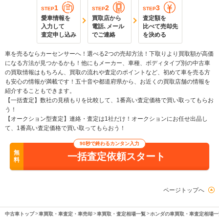
1
2
3
STEP
STEP
STEP
愛車情報を
買取店から
査定額を
入力して
電話､メール
比べて売却先
査定申し込み
でご連絡
を決める
車を売るならカーセンサーへ！選べる2つの売却方法！下取りより買取額が高価
になる方法が見つかるかも！他にもメーカー、車種、ボディタイプ別の中古車
の買取情報はもちろん、買取の流れや査定のポイントなど、初めて車を売る方
も安心の情報が満載です！五十音や都道府県から、お近くの買取店舗の情報を
紹介することもできます。
【一括査定】数社の見積もりを比較して、1番高い査定価格で買い取ってもらお
う！
【オークション型査定】連絡・査定は1社だけ！オークションにお任せ出品し
て、1番高い査定価格で買い取ってもらおう！
90秒で終わるカンタン入力
無
一括査定依頼スタート
料
ページトップへ
中古車トップ
車買取・車査定・車売却
車買取・査定相場一覧
ホンダの車買取・車査定相場一