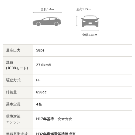
全長3.4m
全高1.79m
全幅1.48m
最高出力
58ps
燃費
27.0km/L
(JC08モード)
駆動方式
FF
排気量
658cc
乗車定員
4名
環境対策
H17年基準 ☆☆☆☆
エンジン
燃費基準達成
H32年度燃費基準達成車