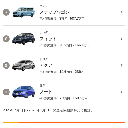
ホンダ
ステップワゴン
7
3
587.7
平均買取相場：
万円～
万円
ホンダ
フィット
8
20.5
166.6
平均買取相場：
万円～
万円
トヨタ
アクア
9
14.6
236
平均買取相場：
万円～
万円
日産
ノート
10
7.2
150.5
平均買取相場：
万円～
万円
2026年7月1日〜2026年7月31日の査定依頼数を元に集計。