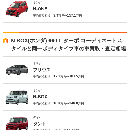
ホンダ
N-ONE
9.9
157.1
平均買取相場：
万円〜
万円
N-BOX(ホンダ) 660 L ターボ コーディネートス
タイルと同一ボディタイプ車の車買取・査定相場
トヨタ
プリウス
12.1
303.5
平均買取相場：
万円〜
万円
ホンダ
N-BOX
10.8
148.8
平均買取相場：
万円〜
万円
ダイハツ
タント