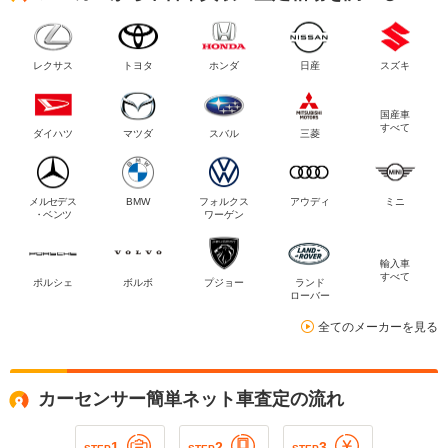
レクサス
トヨタ
ホンダ
日産
スズキ
国産車
すべて
ダイハツ
マツダ
スバル
三菱
メルセデス
BMW
フォルクス
アウディ
ミニ
・ベンツ
ワーゲン
輸入車
すべて
ポルシェ
ボルボ
プジョー
ランド
ローバー
全てのメーカーを見る
カーセンサー簡単ネット車査定の流れ
1
2
3