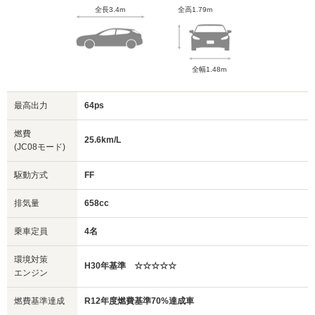
全長3.4m
全高1.79m
全幅1.48m
最高出力
64ps
燃費
25.6km/L
(JC08モード)
駆動方式
FF
排気量
658cc
乗車定員
4名
環境対策
H30年基準 ☆☆☆☆☆
エンジン
燃費基準達成
R12年度燃費基準70%達成車