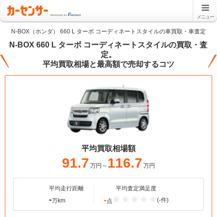
メニュー
N-BOX（ホンダ） 660 L ターボ コーディネートスタイルの車買取・車査定
N-BOX 660 L ターボ コーディネートスタイルの買取・査
定。
平均買取相場と最高額で売却するコツ
平均買取相場額
91.7
116.7
万円～
万円
平均走行距離
平均査定満足度
-
-
(-件)
万km
点