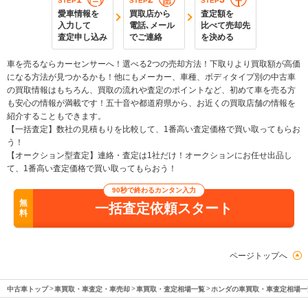
STEP
STEP
STEP
愛車情報を
買取店から
査定額を
入力して
電話､メール
比べて売却先
査定申し込み
でご連絡
を決める
車を売るならカーセンサーへ！選べる2つの売却方法！下取りより買取額が高価
になる方法が見つかるかも！他にもメーカー、車種、ボディタイプ別の中古車
の買取情報はもちろん、買取の流れや査定のポイントなど、初めて車を売る方
も安心の情報が満載です！五十音や都道府県から、お近くの買取店舗の情報を
紹介することもできます。
【一括査定】数社の見積もりを比較して、1番高い査定価格で買い取ってもらお
う！
【オークション型査定】連絡・査定は1社だけ！オークションにお任せ出品し
て、1番高い査定価格で買い取ってもらおう！
90秒で終わるカンタン入力
無
一括査定依頼スタート
料
ページトップへ
中古車トップ
車買取・車査定・車売却
車買取・査定相場一覧
ホンダの車買取・車査定相場一