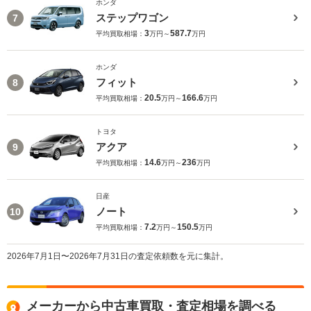
ホンダ
ステップワゴン
7
3
587.7
平均買取相場：
万円～
万円
ホンダ
フィット
8
20.5
166.6
平均買取相場：
万円～
万円
トヨタ
アクア
9
14.6
236
平均買取相場：
万円～
万円
日産
ノート
10
7.2
150.5
平均買取相場：
万円～
万円
2026年7月1日〜2026年7月31日の査定依頼数を元に集計。
メーカーから中古車買取・査定相場を調べる