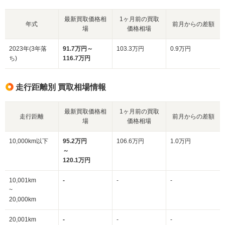
最新買取価格相
1ヶ月前の買取
年式
前月からの差額
場
価格相場
2023年(3年落
91.7万円～
103.3万円
0.9万円
ち)
116.7万円
走行距離別 買取相場情報
最新買取価格相
1ヶ月前の買取
走行距離
前月からの差額
場
価格相場
10,000km以下
95.2万円
106.6万円
1.0万円
～
120.1万円
10,001km
-
-
-
~
20,000km
20,001km
-
-
-