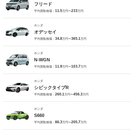
フリード
11.5
233
平均買取相場：
万円〜
万円
ホンダ
オデッセイ
34.8
365.1
平均買取相場：
万円〜
万円
ホンダ
N-WGN
11.9
103.7
平均買取相場：
万円〜
万円
ホンダ
シビックタイプR
260.1
456.3
平均買取相場：
万円〜
万円
ホンダ
S660
86.3
205.7
平均買取相場：
万円〜
万円