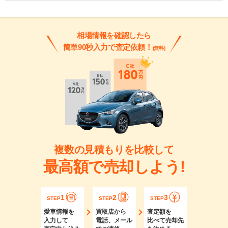
相場情報を確認したら
簡単90秒入力で査定依頼！
(無料)
複数の見積もりを比較して
最高額で売却しよう!
1
2
3
STEP
STEP
STEP
愛車情報を
買取店から
査定額を
入力して
電話、メール
比べて売却先