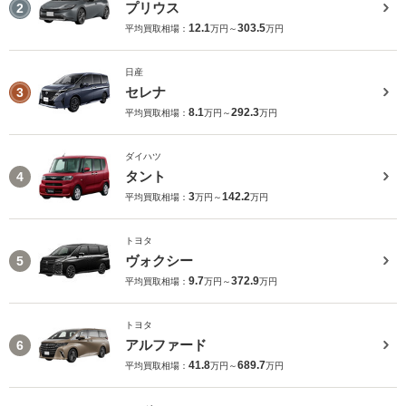
プリウス
2
12.1
303.5
平均買取相場：
万円～
万円
日産
セレナ
3
8.1
292.3
平均買取相場：
万円～
万円
ダイハツ
タント
4
3
142.2
平均買取相場：
万円～
万円
トヨタ
ヴォクシー
5
9.7
372.9
平均買取相場：
万円～
万円
トヨタ
アルファード
6
41.8
689.7
平均買取相場：
万円～
万円