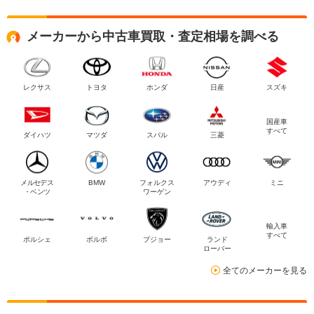
メーカーから中古車買取・査定相場を調べる
レクサス
トヨタ
ホンダ
日産
スズキ
国産車
すべて
ダイハツ
マツダ
スバル
三菱
メルセデス
BMW
フォルクス
アウディ
ミニ
・ベンツ
ワーゲン
輸入車
すべて
ポルシェ
ボルボ
プジョー
ランド
ローバー
全てのメーカーを見る