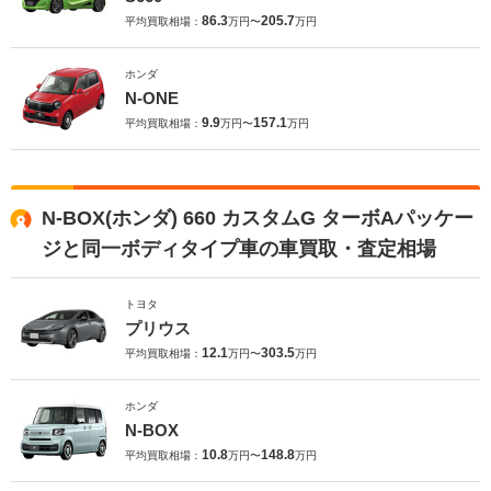
86.3
205.7
平均買取相場：
万円〜
万円
ホンダ
N-ONE
9.9
157.1
平均買取相場：
万円〜
万円
N-BOX(ホンダ) 660 カスタムG ターボAパッケー
ジと同一ボディタイプ車の車買取・査定相場
トヨタ
プリウス
12.1
303.5
平均買取相場：
万円〜
万円
ホンダ
N-BOX
10.8
148.8
平均買取相場：
万円〜
万円