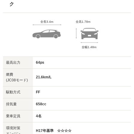
ク
全長3.4m
全高1.78m
全幅1.48m
最高出力
64ps
燃費
21.6km/L
(JC08モード)
駆動方式
FF
排気量
658cc
乗車定員
4名
環境対策
H17年基準 ☆☆☆☆
エンジン