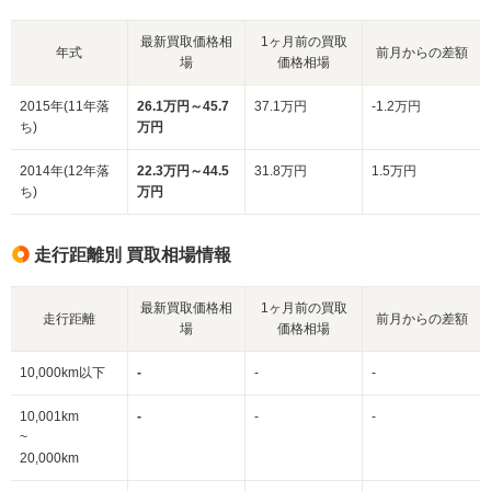
最新買取価格相
1ヶ月前の買取
年式
前月からの差額
場
価格相場
2015年(11年落
26.1万円～45.7
37.1万円
-1.2万円
ち)
万円
2014年(12年落
22.3万円～44.5
31.8万円
1.5万円
ち)
万円
走行距離別 買取相場情報
最新買取価格相
1ヶ月前の買取
走行距離
前月からの差額
場
価格相場
10,000km以下
-
-
-
10,001km
-
-
-
~
20,000km