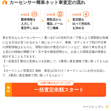
カーセンサー簡単ネット車査定の流れ
1
2
3
STEP
STEP
STEP
愛車情報を
買取店から
査定額を
入力して
電話､メール
比べて売却先
査定申し込み
でご連絡
を決める
車を売るならカーセンサーへ！選べる2つの売却方法！下取りより買取額が高価
になる方法が見つかるかも！他にもメーカー、車種、ボディタイプ別の中古車
の買取情報はもちろん、買取の流れや査定のポイントなど、初めて車を売る方
も安心の情報が満載です！五十音や都道府県から、お近くの買取店舗の情報を
紹介することもできます。
【一括査定】数社の見積もりを比較して、1番高い査定価格で買い取ってもらお
う！
【オークション型査定】連絡・査定は1社だけ！オークションにお任せ出品し
て、1番高い査定価格で買い取ってもらおう！
90秒で終わるカンタン入力
無
一括査定依頼スタート
料
ページトップへ