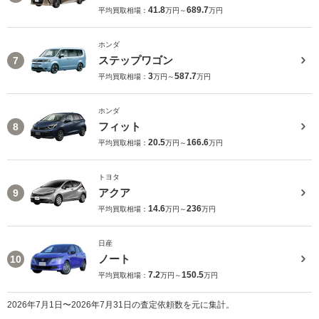
41.8
689.7
平均買取相場：
万円～
万円
ホンダ
ステップワゴン
7
3
587.7
平均買取相場：
万円～
万円
ホンダ
フィット
8
20.5
166.6
平均買取相場：
万円～
万円
トヨタ
アクア
9
14.6
236
平均買取相場：
万円～
万円
日産
ノート
10
7.2
150.5
平均買取相場：
万円～
万円
2026年7月1日〜2026年7月31日の査定依頼数を元に集計。