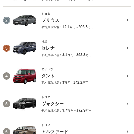
トヨタ
プリウス
2
12.1
303.5
平均買取相場：
万円～
万円
日産
セレナ
3
8.1
292.3
平均買取相場：
万円～
万円
ダイハツ
タント
4
3
142.2
平均買取相場：
万円～
万円
トヨタ
ヴォクシー
5
9.7
372.9
平均買取相場：
万円～
万円
トヨタ
アルファード
6