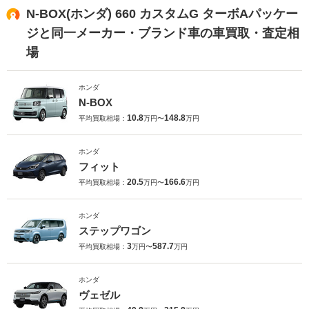
N-BOX(ホンダ) 660 カスタムG ターボAパッケー
ジと同一メーカー・ブランド車の車買取・査定相
場
ホンダ
N-BOX
10.8
148.8
平均買取相場：
万円〜
万円
ホンダ
フィット
20.5
166.6
平均買取相場：
万円〜
万円
ホンダ
ステップワゴン
3
587.7
平均買取相場：
万円〜
万円
ホンダ
ヴェゼル