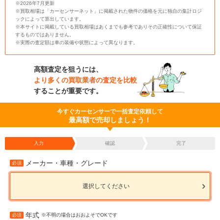
※2026年7月更新
※買取相場は「カーセンサーネット」に掲載された物件の価格を元に独自の集計ロジ
ックによって算出しています。
※本サイトに掲載している買取相場はあくまでも参考でありその正確性について保証
するものではありません。
※実際の査定額は車の装備や状態によって異なります。
高額査定を狙うには、
より多くの買取業者の査定を比較
することが重要です。
今すぐカーセンサーで一括査定依頼して
最高額で売却しましょう！
入力
確認
完了
メーカー・車種・グレード
必須
選択してください
年式
必須
※不明の場合はおおよそでOKです