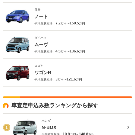
日産
ノート
7.2
150.5
平均買取相場：
万円〜
万円
ダイハツ
ムーヴ
4.5
136.6
平均買取相場：
万円〜
万円
スズキ
ワゴンR
3
121.6
平均買取相場：
万円〜
万円
車査定申込み数ランキングから探す
ホンダ
N-BOX
1
10.8
148.8
平均買取相場：
万円～
万円