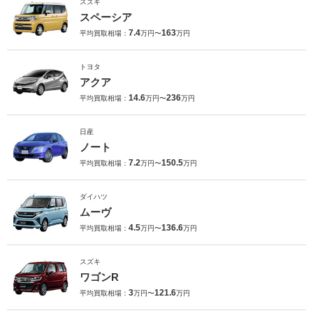
スズキ
スペーシア
7.4
163
平均買取相場：
万円〜
万円
トヨタ
アクア
14.6
236
平均買取相場：
万円〜
万円
日産
ノート
7.2
150.5
平均買取相場：
万円〜
万円
ダイハツ
ムーヴ
4.5
136.6
平均買取相場：
万円〜
万円
スズキ
ワゴンR
3
121.6
平均買取相場：
万円〜
万円