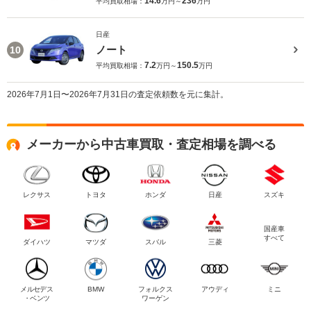
14.6
236
平均買取相場：
万円～
万円
日産
ノート
10
7.2
150.5
平均買取相場：
万円～
万円
2026年7月1日〜2026年7月31日の査定依頼数を元に集計。
メーカーから中古車買取・査定相場を調べる
レクサス
トヨタ
ホンダ
日産
スズキ
国産車
すべて
ダイハツ
マツダ
スバル
三菱
メルセデス
BMW
フォルクス
アウディ
ミニ
・ベンツ
ワーゲン