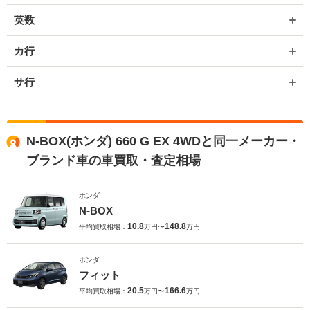
英数
カ行
サ行
N-BOX(ホンダ) 660 G EX 4WDと同一メーカー・
ブランド車の車買取・査定相場
ホンダ
N-BOX
10.8
148.8
平均買取相場：
万円〜
万円
ホンダ
フィット
20.5
166.6
平均買取相場：
万円〜
万円