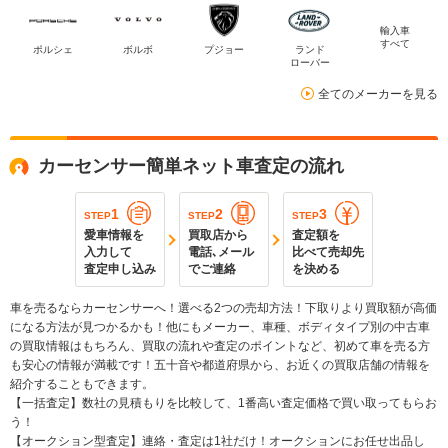
輸入車
すべて
ポルシェ
ボルボ
プジョー
ランド
ローバー
全てのメーカーを見る
カーセンサー簡単ネット車査定の流れ
1
2
3
STEP
STEP
STEP
愛車情報を
買取店から
査定額を
入力して
電話､メール
比べて売却先
査定申し込み
でご連絡
を決める
車を売るならカーセンサーへ！選べる2つの売却方法！下取りより買取額が高価
になる方法が見つかるかも！他にもメーカー、車種、ボディタイプ別の中古車
の買取情報はもちろん、買取の流れや査定のポイントなど、初めて車を売る方
も安心の情報が満載です！五十音や都道府県から、お近くの買取店舗の情報を
紹介することもできます。
【一括査定】数社の見積もりを比較して、1番高い査定価格で買い取ってもらお
う！
【オークション型査定】連絡・査定は1社だけ！オークションにお任せ出品し