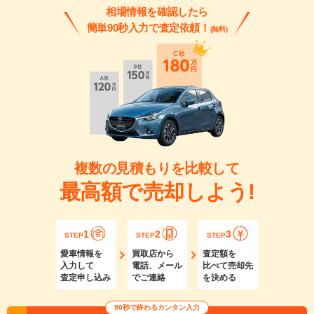
相場情報を確認したら
簡単90秒入力で査定依頼！
(無料)
複数の見積もりを比較して
最高額で売却しよう!
1
2
3
STEP
STEP
STEP
愛車情報を
買取店から
査定額を
入力して
電話、メール
比べて売却先
査定申し込み
でご連絡
を決める
90秒で終わるカンタン入力