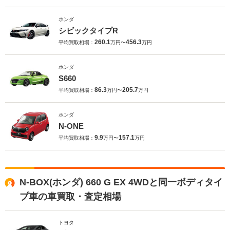
ホンダ
シビックタイプR
260.1
456.3
平均買取相場：
万円〜
万円
ホンダ
S660
86.3
205.7
平均買取相場：
万円〜
万円
ホンダ
N-ONE
9.9
157.1
平均買取相場：
万円〜
万円
N-BOX(ホンダ) 660 G EX 4WDと同一ボディタイ
プ車の車買取・査定相場
トヨタ