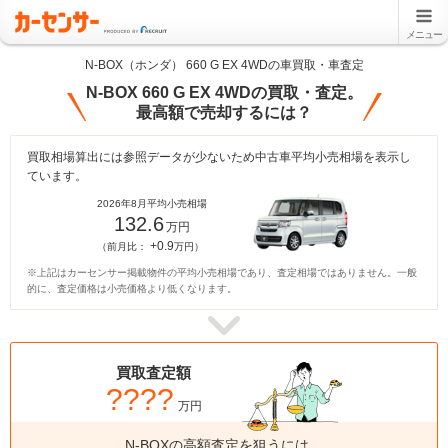
メニュー
N-BOX（ホンダ） 660 G EX 4WDの車買取・車査定
N-BOX 660 G EX 4WDの買取・査定。
最高額で売却するには？
買取相場算出には参照データが少ないため中古車平均小売相場を表示し
ています。
2026年8月平均小売相場
132.6
万円
+0.9
（前月比：
万円）
※上記はカーセンサー掲載物件の平均小売相場であり、査定相場ではありません。一般
的に、査定価格は小売価格より低くなります。
買取査定額
????
万円
N-BOXの高額査定を狙うには、