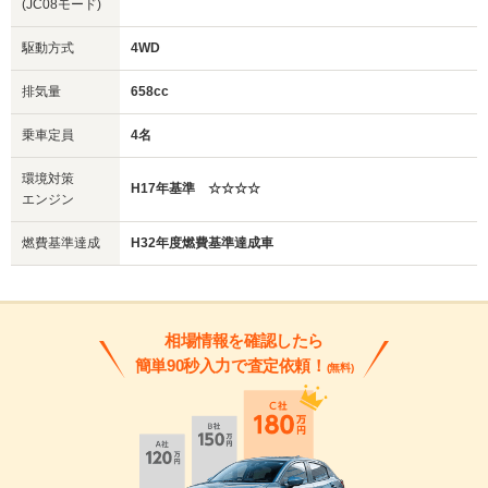
(JC08モード)
駆動方式
4WD
排気量
658cc
乗車定員
4名
環境対策
H17年基準 ☆☆☆☆
エンジン
燃費基準達成
H32年度燃費基準達成車
相場情報を確認したら
簡単90秒入力で査定依頼！
(無料)