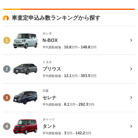
車査定申込み数ランキングから探す
ホンダ
N-BOX
1
10.8
148.8
平均買取相場：
万円～
万円
トヨタ
プリウス
2
12.1
303.5
平均買取相場：
万円～
万円
日産
セレナ
3
8.1
292.3
平均買取相場：
万円～
万円
ダイハツ
タント
4
3
142.2
平均買取相場：
万円～
万円