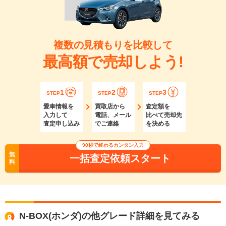
複数の見積もりを比較して
最高額で売却しよう!
1
2
3
STEP
STEP
STEP
愛車情報を
買取店から
査定額を
入力して
電話、メール
比べて売却先
査定申し込み
でご連絡
を決める
90秒で終わるカンタン入力
無
一括査定依頼スタート
料
N-BOX(ホンダ)の他グレード詳細を見てみる