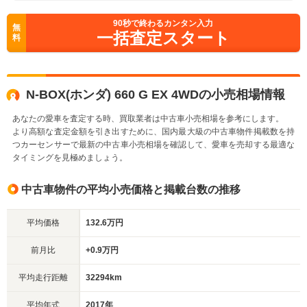
90
秒で終わるカンタン入力
無
一括査定スタート
料
N-BOX(ホンダ) 660 G EX 4WDの小売相場情報
あなたの愛車を査定する時、買取業者は中古車小売相場を参考にします。
より高額な査定金額を引き出すために、国内最大級の中古車物件掲載数を持
つカーセンサーで最新の中古車小売相場を確認して、愛車を売却する最適な
タイミングを見極めましょう。
中古車物件の平均小売価格と掲載台数の推移
平均価格
132.6万円
前月比
+0.9万円
平均走行距離
32294km
平均年式
2017年