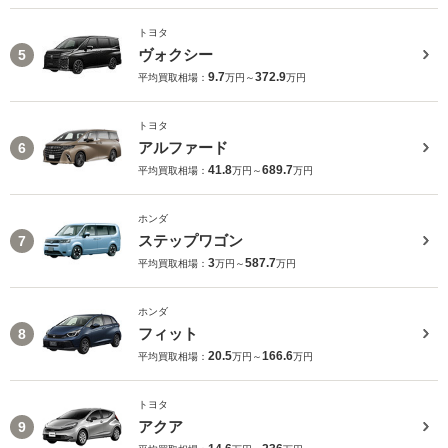
トヨタ
ヴォクシー
5
9.7
372.9
平均買取相場：
万円～
万円
トヨタ
アルファード
6
41.8
689.7
平均買取相場：
万円～
万円
ホンダ
ステップワゴン
7
3
587.7
平均買取相場：
万円～
万円
ホンダ
フィット
8
20.5
166.6
平均買取相場：
万円～
万円
トヨタ
アクア
9