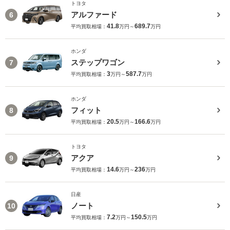
トヨタ
アルファード
6
41.8
689.7
平均買取相場：
万円～
万円
ホンダ
ステップワゴン
7
3
587.7
平均買取相場：
万円～
万円
ホンダ
フィット
8
20.5
166.6
平均買取相場：
万円～
万円
トヨタ
アクア
9
14.6
236
平均買取相場：
万円～
万円
日産
ノート
10
7.2
150.5
平均買取相場：
万円～
万円