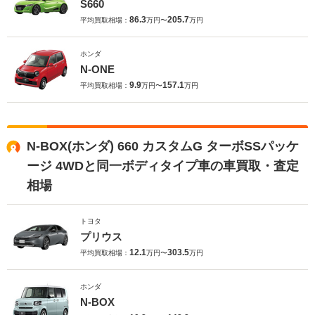
S660
86.3
205.7
平均買取相場：
万円〜
万円
ホンダ
N-ONE
9.9
157.1
平均買取相場：
万円〜
万円
N-BOX(ホンダ) 660 カスタムG ターボSSパッケ
ージ 4WDと同一ボディタイプ車の車買取・査定
相場
トヨタ
プリウス
12.1
303.5
平均買取相場：
万円〜
万円
ホンダ
N-BOX