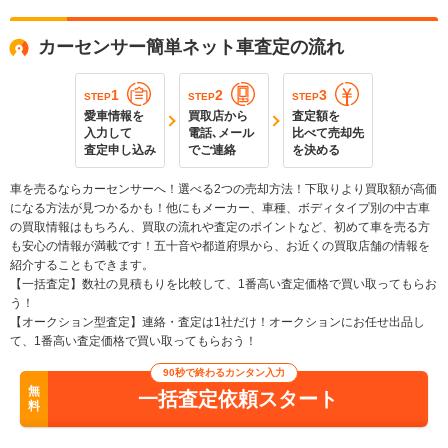
カーセンサー簡単ネット車査定の流れ
1
2
3
STEP
STEP
STEP
愛車情報を
買取店から
査定額を
入力して
電話､メール
比べて売却先
査定申し込み
でご連絡
を決める
車を売るならカーセンサーへ！選べる2つの売却方法！下取りより買取額が高価
になる方法が見つかるかも！他にもメーカー、車種、ボディタイプ別の中古車
の買取情報はもちろん、買取の流れや査定のポイントなど、初めて車を売る方
も安心の情報が満載です！五十音や都道府県から、お近くの買取店舗の情報を
紹介することもできます。
【一括査定】数社の見積もりを比較して、1番高い査定価格で買い取ってもらお
う！
【オークション型査定】連絡・査定は1社だけ！オークションにお任せ出品し
て、1番高い査定価格で買い取ってもらおう！
90秒で終わるカンタン入力
無
一括査定依頼スタート
料