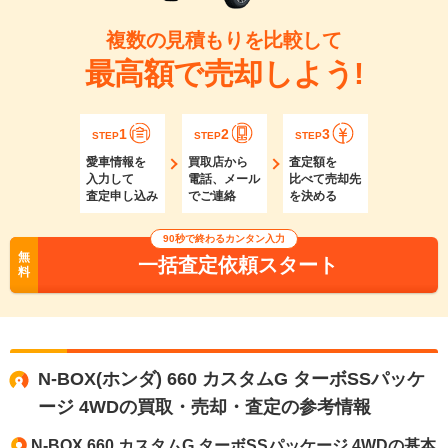
複数の見積もりを比較して
最高額で売却しよう!
1
2
3
STEP
STEP
STEP
愛車情報を
買取店から
査定額を
入力して
電話、メール
比べて売却先
査定申し込み
でご連絡
を決める
90秒で終わるカンタン入力
無
一括査定依頼スタート
料
N-BOX(ホンダ) 660 カスタムG ターボSSパッケ
ージ 4WDの買取・売却・査定の参考情報
N-BOX 660 カスタムG ターボSSパッケージ 4WDの基本