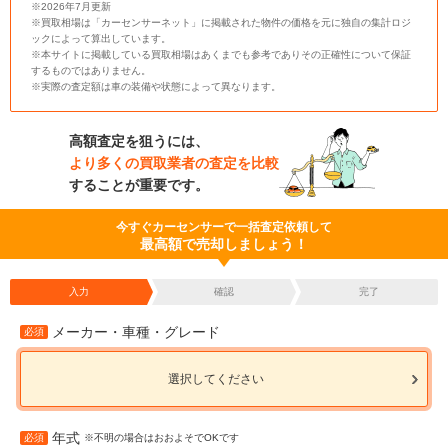
※2026年7月更新
※買取相場は「カーセンサーネット」に掲載された物件の価格を元に独自の集計ロジ
ックによって算出しています。
※本サイトに掲載している買取相場はあくまでも参考でありその正確性について保証
するものではありません。
※実際の査定額は車の装備や状態によって異なります。
高額査定を狙うには、
より多くの買取業者の査定を比較
することが重要です。
今すぐカーセンサーで一括査定依頼して
最高額で売却しましょう！
入力
確認
完了
メーカー・車種・グレード
必須
選択してください
年式
必須
※不明の場合はおおよそでOKです