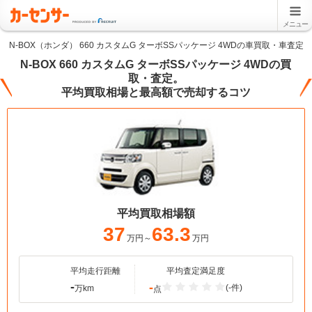
メニュー
N-BOX（ホンダ） 660 カスタムG ターボSSパッケージ 4WDの車買取・車査定
N-BOX 660 カスタムG ターボSSパッケージ 4WDの買
取・査定。
平均買取相場と最高額で売却するコツ
平均買取相場額
37
63.3
万円～
万円
平均走行距離
平均査定満足度
-
-
(-件)
万km
点