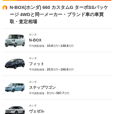
N-BOX(ホンダ) 660 カスタムG ターボSSパッケ
ージ 4WDと同一メーカー・ブランド車の車買
取・査定相場
ホンダ
N-BOX
10.8
148.8
平均買取相場：
万円〜
万円
ホンダ
フィット
20.5
166.6
平均買取相場：
万円〜
万円
ホンダ
ステップワゴン
3
587.7
平均買取相場：
万円〜
万円
ホンダ
ヴェゼル