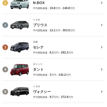
N-BOX
1
10.8
148.8
平均買取相場：
万円～
万円
トヨタ
プリウス
2
12.1
303.5
平均買取相場：
万円～
万円
日産
セレナ
3
8.1
292.3
平均買取相場：
万円～
万円
ダイハツ
タント
4
3
142.2
平均買取相場：
万円～
万円
トヨタ
ヴォクシー
5
9.7
372.9
平均買取相場：
万円～
万円