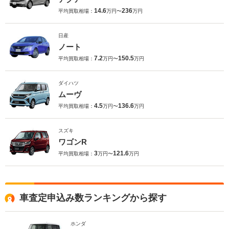
14.6
236
平均買取相場：
万円〜
万円
日産
ノート
7.2
150.5
平均買取相場：
万円〜
万円
ダイハツ
ムーヴ
4.5
136.6
平均買取相場：
万円〜
万円
スズキ
ワゴンR
3
121.6
平均買取相場：
万円〜
万円
車査定申込み数ランキングから探す
ホンダ