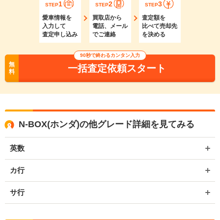
1
2
3
STEP
STEP
STEP
愛車情報を
買取店から
査定額を
入力して
電話、メール
比べて売却先
査定申し込み
でご連絡
を決める
90秒で終わるカンタン入力
無
一括査定依頼スタート
料
N-BOX(ホンダ)の他グレード詳細を見てみる
英数
カ行
サ行