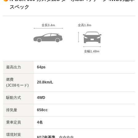
スペック
全長3.4m
全高1.8m
全幅1.48m
最高出力
64ps
燃費
20.8km/L
(JC08モード)
駆動方式
4WD
排気量
658cc
乗車定員
4名
環境対策
H17年基準 ☆☆☆☆