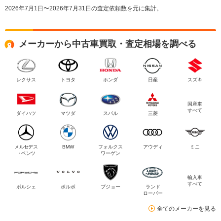
2026年7月1日〜2026年7月31日の査定依頼数を元に集計。
メーカーから中古車買取・査定相場を調べる
レクサス
トヨタ
ホンダ
日産
スズキ
国産車
すべて
ダイハツ
マツダ
スバル
三菱
メルセデス
BMW
フォルクス
アウディ
ミニ
・ベンツ
ワーゲン
輸入車
すべて
ポルシェ
ボルボ
プジョー
ランド
ローバー
全てのメーカーを見る