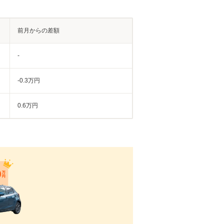
前月からの差額
-
-0.3万円
0.6万円