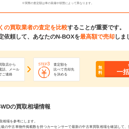
※実際の査定額は車の装備や状態によって異なります。
くの買取業者の査定を比較
することが重要です。
依頼して、あなたのN-BOXを
最高額で売却
しま
3
STEP
買取店から
査定額を
無
電話、メール
比べて売却先
一
料
でご連絡
を決める
 L 4WDの買取相場情報
取相場を参考にします。
大級の中古車物件掲載数を持つカーセンサーで最新の中古車買取相場を確認して、