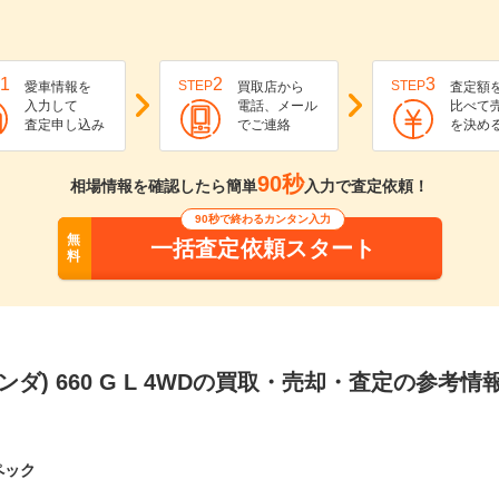
1
2
3
STEP
STEP
愛車情報を
買取店から
査定額
入力して
電話、メール
比べて
査定申し込み
でご連絡
を決め
90秒
相場情報を確認したら簡単
入力で査定依頼！
90秒で終わるカンタン入力
無
一括査定依頼スタート
料
ホンダ) 660 G L 4WDの買取・売却・査定の参考情
ペック