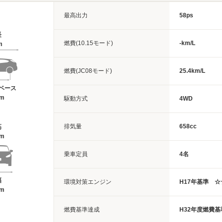
最高出力
58ps
長
燃費(10.15モード)
-km/L
m
燃費(JC08モード)
25.4km/L
ベース
2m
駆動方式
4WD
排気量
658cc
高
2m
乗車定員
4名
幅
環境対策エンジン
H17年基準 
8m
燃費基準達成
H32年度燃費