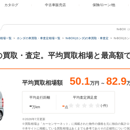
カタログ
中古車販売店
保険/ローン/他
N-BOX（
相場一覧
ホンダの車買取・車査定相場一覧
N-BOX(ホンダ)の車買取・車査定
N-BOX(ホ
L 4WDの買取・査定。平均買取相場と最高
50.1
82.9
平均買取相場額
万円
～
平均走行距離
平均査定満足度
-
-
(-件)
万km
点
※2026年7月更新
※買取相場は「カーセンサーネット」に掲載された物件の価格を元に独自の集計ロ
※本サイトに掲載している買取相場はあくまでも参考でありその正確性について保