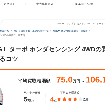
カタログ
中古車販売店
保険/ローン/他
N-BOX（ホンダ） カスタム 660 G L タ
相場一覧
ホンダの車買取・車査定相場一覧
N-BOX(ホンダ)の車買取・車査定
ング 4WDの車買取・車査定
60 G L ターボ ホンダセンシング 4W
るコツ
75.0
106.
平均買取相場額
万円
～
平均走行距離
平均査定満足度
5
4
1
(
件)
万km
点