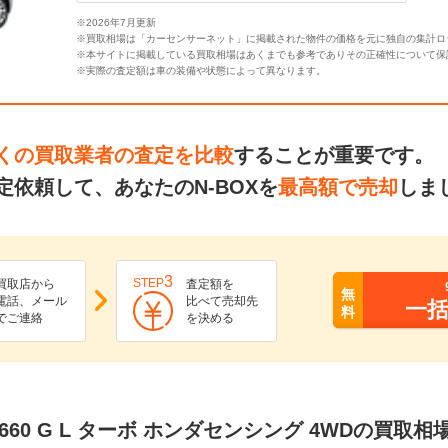
※2026年7月更新
※買取相場は「カーセンサーネット」に掲載された物件の価格を元に独自の集計ロ
※本サイトに掲載している買取相場はあくまでも参考でありその正確性について保
※実際の査定額は車の装備や状態によって異なります。
くの買取業者の査定を比較
することが重要です。
依頼して、あなたのN-BOXを
最高額で売却
しま
3
STEP
買取店から
査定額を
無
電話、メール
比べて売却先
一
料
でご連絡
を決める
 660 G L ターボ ホンダセンシング 4WDの買取相