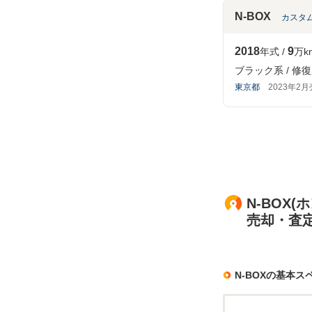
N-BOX
カスタム
2018
9
年式
万k
ブラック系
修復
東京都
2023年2
N-BOX(
売却・査
N-BOXの基本ス