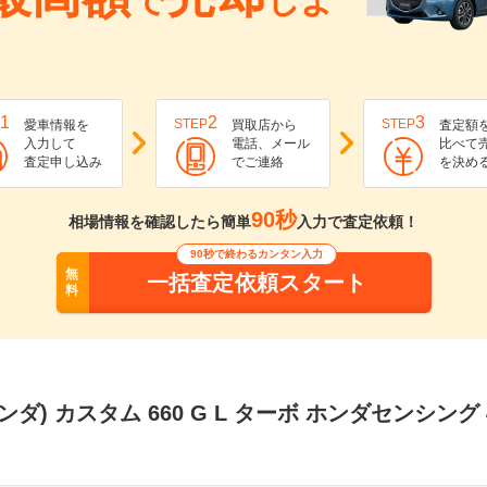
で
しよ
1
2
3
STEP
STEP
愛車情報を
買取店から
査定額
入力して
電話、メール
比べて
査定申し込み
でご連絡
を決め
90秒
相場情報を確認したら簡単
入力で査定依頼！
90秒で終わるカンタン入力
無
一括査定依頼スタート
料
ホンダ) カスタム 660 G L ターボ ホンダセンシン