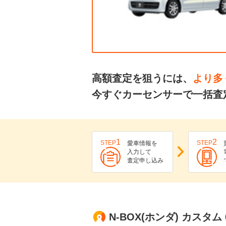
高額査定を狙うには、
より多
今すぐカーセンサーで一括査定
1
2
STEP
STEP
愛車情報を
入力して
査定申し込み
N-BOX(ホンダ) カスタム