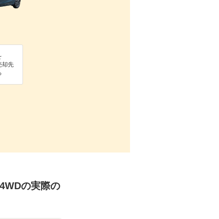
を
売却先
る
グ 4WDの実際の