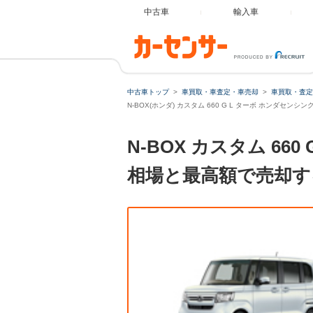
中古車
輸入車
中古車トップ
車買取・車査定・車売却
車買取・査定
N-BOX(ホンダ) カスタム 660 G L ターボ ホンダセンシ
N-BOX カスタム 6
相場と最高額で売却す