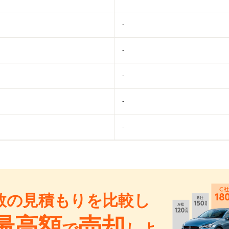
-
-
-
-
-
数の見積もりを比較し
最高額
売却