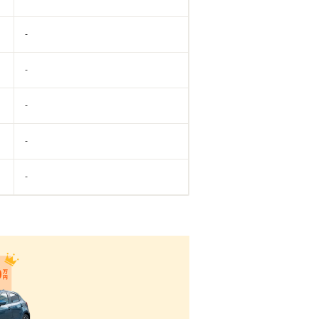
-
-
-
-
-