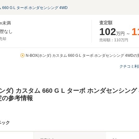
 660 G L ターボ ホンダセンシング 4WD
査定額
m未満
102
1
歴なし
万円
～
月売却
売却額：
110万円
N-BOX(ホンダ) カスタム 660 G L ターボ ホンダセンシング 4W
クチコミ利
ホンダ) カスタム 660 G L ターボ ホンダセンシン
定の参考情報
ペック