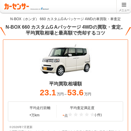
メニュー
N-BOX（ホンダ） 660 カスタムG Aパッケージ 4WDの車買取・車査定
N-BOX 660 カスタムG Aパッケージ 4WDの買取・査定。
平均買取相場と最高額で売却するコツ
平均買取相場額
23.1
53.6
万円～
万円
平均走行距離
平均査定満足度
-
-
(-件)
万km
点
※2026年7月更新