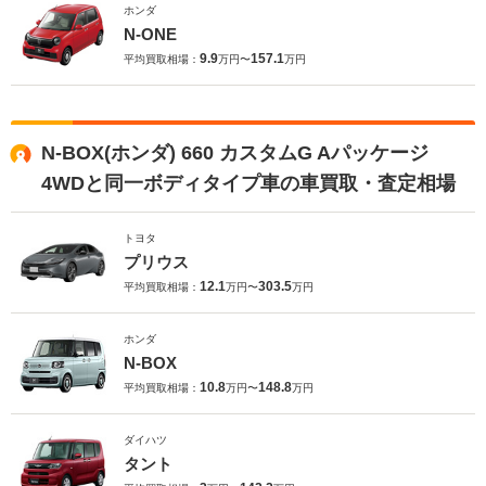
ホンダ
N-ONE
9.9
157.1
平均買取相場：
万円〜
万円
N-BOX(ホンダ) 660 カスタムG Aパッケージ
4WDと同一ボディタイプ車の車買取・査定相場
トヨタ
プリウス
12.1
303.5
平均買取相場：
万円〜
万円
ホンダ
N-BOX
10.8
148.8
平均買取相場：
万円〜
万円
ダイハツ
タント