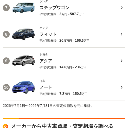
ホンダ
ステップワゴン
7
3
587.7
平均買取相場：
万円～
万円
ホンダ
フィット
8
20.5
166.6
平均買取相場：
万円～
万円
トヨタ
アクア
9
14.6
236
平均買取相場：
万円～
万円
日産
ノート
10
7.2
150.5
平均買取相場：
万円～
万円
2026年7月1日〜2026年7月31日の査定依頼数を元に集計。
メーカーから中古車買取・査定相場を調べる