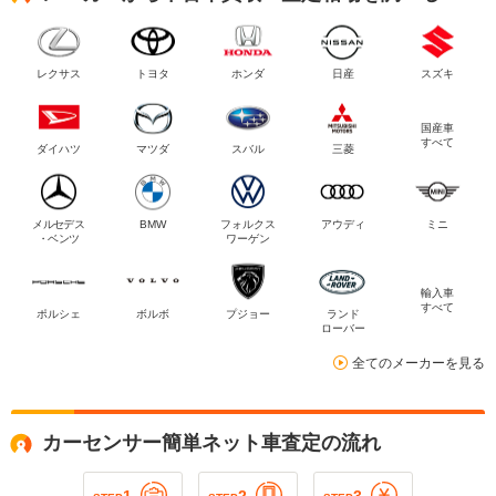
レクサス
トヨタ
ホンダ
日産
スズキ
国産車
すべて
ダイハツ
マツダ
スバル
三菱
メルセデス
BMW
フォルクス
アウディ
ミニ
・ベンツ
ワーゲン
輸入車
すべて
ポルシェ
ボルボ
プジョー
ランド
ローバー
全てのメーカーを見る
カーセンサー簡単ネット車査定の流れ