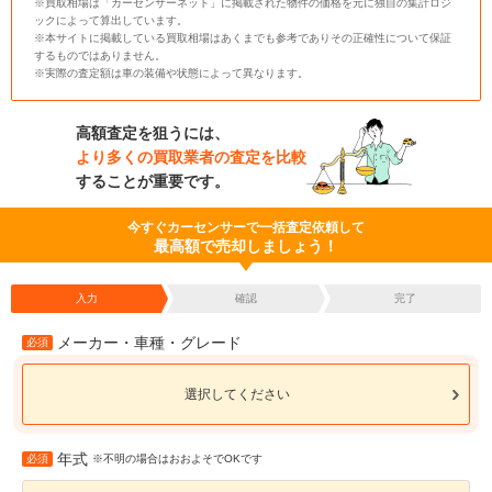
※買取相場は「カーセンサーネット」に掲載された物件の価格を元に独自の集計ロジ
ックによって算出しています。
※本サイトに掲載している買取相場はあくまでも参考でありその正確性について保証
するものではありません。
※実際の査定額は車の装備や状態によって異なります。
高額査定を狙うには、
より多くの買取業者の査定を比較
することが重要です。
今すぐカーセンサーで一括査定依頼して
最高額で売却しましょう！
入力
確認
完了
メーカー・車種・グレード
必須
選択してください
年式
必須
※不明の場合はおおよそでOKです