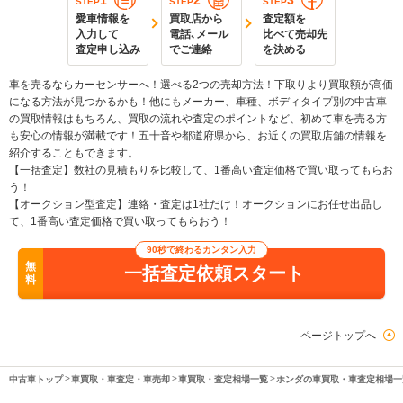
1
2
3
STEP
STEP
STEP
愛車情報を
買取店から
査定額を
入力して
電話､メール
比べて売却先
査定申し込み
でご連絡
を決める
車を売るならカーセンサーへ！選べる2つの売却方法！下取りより買取額が高価
になる方法が見つかるかも！他にもメーカー、車種、ボディタイプ別の中古車
の買取情報はもちろん、買取の流れや査定のポイントなど、初めて車を売る方
も安心の情報が満載です！五十音や都道府県から、お近くの買取店舗の情報を
紹介することもできます。
【一括査定】数社の見積もりを比較して、1番高い査定価格で買い取ってもらお
う！
【オークション型査定】連絡・査定は1社だけ！オークションにお任せ出品し
て、1番高い査定価格で買い取ってもらおう！
90秒で終わるカンタン入力
無
一括査定依頼スタート
料
ページトップへ
中古車トップ
車買取・車査定・車売却
車買取・査定相場一覧
ホンダの車買取・車査定相場一