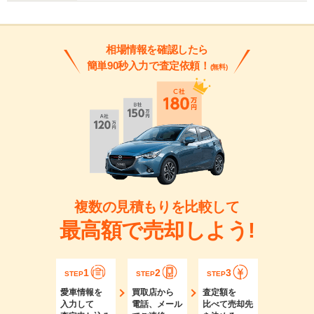
相場情報を確認したら
簡単90秒入力で査定依頼！
(無料)
複数の見積もりを比較して
最高額で売却しよう!
1
2
3
STEP
STEP
STEP
愛車情報を
買取店から
査定額を
入力して
電話、メール
比べて売却先