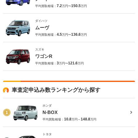
7.2
150.5
平均買取相場：
万円〜
万円
ダイハツ
ムーヴ
4.5
136.6
平均買取相場：
万円〜
万円
スズキ
ワゴンR
3
121.6
平均買取相場：
万円〜
万円
車査定申込み数ランキングから探す
ホンダ
N-BOX
1
10.8
148.8
平均買取相場：
万円～
万円
トヨタ