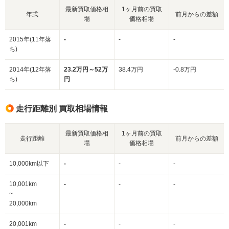
最新買取価格相
1ヶ月前の買取
年式
前月からの差額
場
価格相場
2015年(11年落
-
-
-
ち)
2014年(12年落
23.2万円～52万
38.4万円
-0.8万円
ち)
円
走行距離別 買取相場情報
最新買取価格相
1ヶ月前の買取
走行距離
前月からの差額
場
価格相場
10,000km以下
-
-
-
10,001km
-
-
-
~
20,000km
20,001km
-
-
-