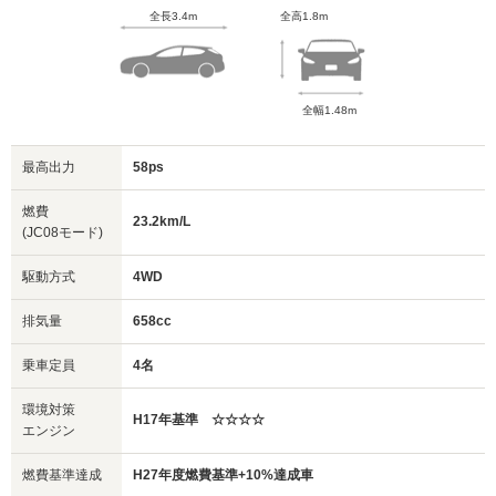
全長3.4m
全高1.8m
全幅1.48m
最高出力
58ps
燃費
23.2km/L
(JC08モード)
駆動方式
4WD
排気量
658cc
乗車定員
4名
環境対策
H17年基準 ☆☆☆☆
エンジン
燃費基準達成
H27年度燃費基準+10%達成車