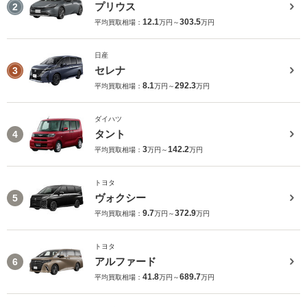
プリウス
2
12.1
303.5
平均買取相場：
万円～
万円
日産
セレナ
3
8.1
292.3
平均買取相場：
万円～
万円
ダイハツ
タント
4
3
142.2
平均買取相場：
万円～
万円
トヨタ
ヴォクシー
5
9.7
372.9
平均買取相場：
万円～
万円
トヨタ
アルファード
6
41.8
689.7
平均買取相場：
万円～
万円