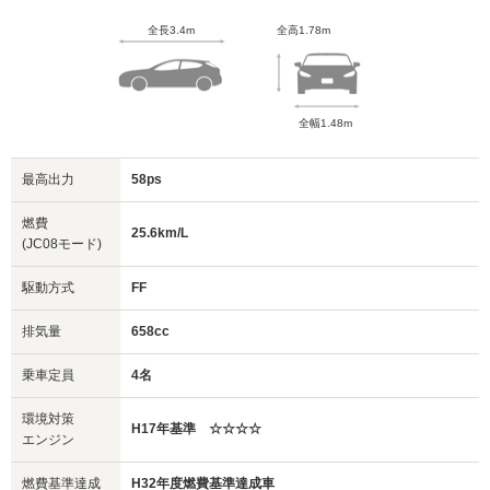
全長3.4m
全高1.78m
全幅1.48m
最高出力
58ps
燃費
25.6km/L
(JC08モード)
駆動方式
FF
排気量
658cc
乗車定員
4名
環境対策
H17年基準 ☆☆☆☆
エンジン
燃費基準達成
H32年度燃費基準達成車