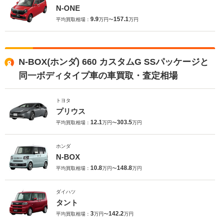
N-ONE
9.9
157.1
平均買取相場：
万円〜
万円
N-BOX(ホンダ) 660 カスタムG SSパッケージと
同一ボディタイプ車の車買取・査定相場
トヨタ
プリウス
12.1
303.5
平均買取相場：
万円〜
万円
ホンダ
N-BOX
10.8
148.8
平均買取相場：
万円〜
万円
ダイハツ
タント
3
142.2
平均買取相場：
万円〜
万円