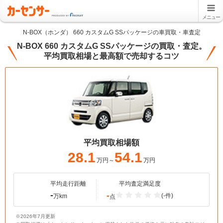
メニュー
N-BOX（ホンダ） 660 カスタムG SSパッケージの車買取・車査定
N-BOX 660 カスタムG SSパッケージの買取・査定。
平均買取相場と最高額で売却するコツ
平均買取相場額
28.1
54.1
万円～
万円
平均走行距離
平均査定満足度
-
-
(-件)
万km
点
※2026年7月更新