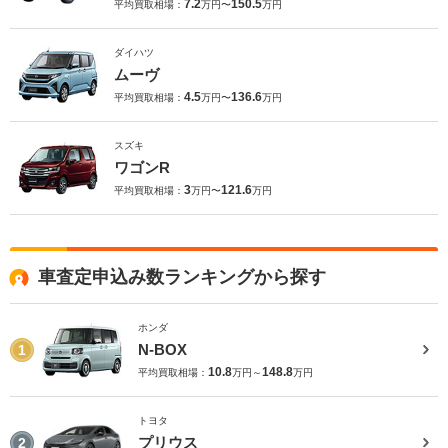
7.2
150.5
平均買取相場：
万円〜
万円
ダイハツ
ムーヴ
4.5
136.6
平均買取相場：
万円〜
万円
スズキ
ワゴンR
3
121.6
平均買取相場：
万円〜
万円
車査定申込み数ランキングから探す
ホンダ
N-BOX
1
10.8
148.8
平均買取相場：
万円～
万円
トヨタ
プリウス
2