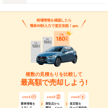
相場情報を確認したら
簡単90秒入力で査定依頼！
(無料)
複数の見積もりを比較して
最高額で売却しよう!
1
2
3
STEP
STEP
STEP
愛車情報を
買取店から
査定額を
入力して
電話、メール
比べて売却先