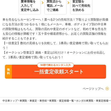
愛車情報を
買取店から
査定額を
入力して
電話､メール
比べて売却先
査定申し込み
でご連絡
を決める
車を売るならカーセンサーへ！選べる2つの売却方法！下取りより買取額が高価
になる方法が見つかるかも！他にもメーカー、車種、ボディタイプ別の中古車
の買取情報はもちろん、買取の流れや査定のポイントなど、初めて車を売る方
も安心の情報が満載です！五十音や都道府県から、お近くの買取店舗の情報を
紹介することもできます。
【一括査定】数社の見積もりを比較して、1番高い査定価格で買い取ってもらお
う！
【オークション型査定】連絡・査定は1社だけ！オークションにお任せ出品し
て、1番高い査定価格で買い取ってもらおう！
90秒で終わるカンタン入力
無
一括査定依頼スタート
料
ページトップへ
中古車トップ
車買取・車査定・車売却
車買取・査定相場一覧
ホンダの車買取・車査定相場一