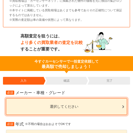
※買取相場は「カーセンサーネット」に掲載された物件の価格を元に独自の集計ロジ
ックによって算出しています。
※本サイトに掲載している買取相場はあくまでも参考でありその正確性について保証
するものではありません。
※実際の査定額は車の装備や状態によって異なります。
高額査定を狙うには、
より多くの買取業者の査定を比較
することが重要です。
今すぐカーセンサーで一括査定依頼して
最高額で売却しましょう！
入力
確認
完了
メーカー・車種・グレード
必須
選択してください
年式
必須
※不明の場合はおおよそでOKです