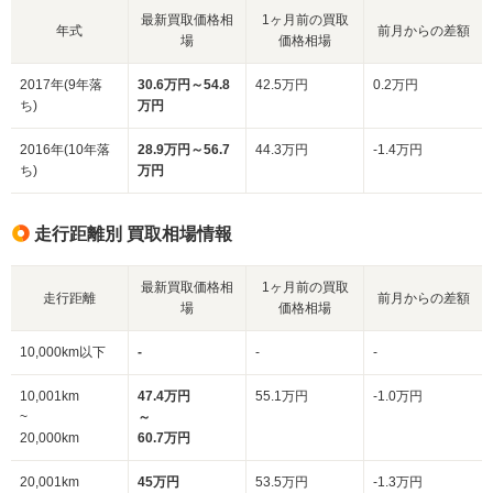
最新買取価格相
1ヶ月前の買取
年式
前月からの差額
場
価格相場
2017年(9年落
30.6万円～54.8
42.5万円
0.2万円
ち)
万円
2016年(10年落
28.9万円～56.7
44.3万円
-1.4万円
ち)
万円
走行距離別 買取相場情報
最新買取価格相
1ヶ月前の買取
走行距離
前月からの差額
場
価格相場
10,000km以下
-
-
-
10,001km
47.4万円
55.1万円
-1.0万円
~
～
20,000km
60.7万円
20,001km
45万円
53.5万円
-1.3万円