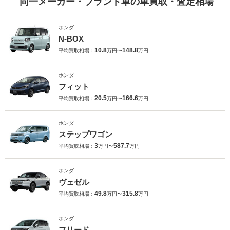
同一メーカー・ブランド車の車買取・査定相場
ホンダ
N-BOX
10.8
148.8
平均買取相場：
万円〜
万円
ホンダ
フィット
20.5
166.6
平均買取相場：
万円〜
万円
ホンダ
ステップワゴン
3
587.7
平均買取相場：
万円〜
万円
ホンダ
ヴェゼル
49.8
315.8
平均買取相場：
万円〜
万円
ホンダ
フリード