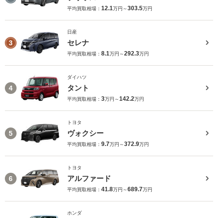
12.1
303.5
平均買取相場：
万円～
万円
日産
セレナ
3
8.1
292.3
平均買取相場：
万円～
万円
ダイハツ
タント
4
3
142.2
平均買取相場：
万円～
万円
トヨタ
ヴォクシー
5
9.7
372.9
平均買取相場：
万円～
万円
トヨタ
アルファード
6
41.8
689.7
平均買取相場：
万円～
万円
ホンダ