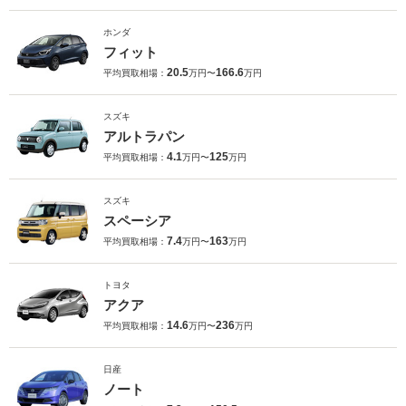
ホンダ
フィット
20.5
166.6
平均買取相場：
万円〜
万円
スズキ
アルトラパン
4.1
125
平均買取相場：
万円〜
万円
スズキ
スペーシア
7.4
163
平均買取相場：
万円〜
万円
トヨタ
アクア
14.6
236
平均買取相場：
万円〜
万円
日産
ノート