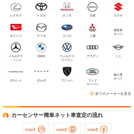
レクサス
トヨタ
ホンダ
日産
スズキ
国産車
すべて
ダイハツ
マツダ
スバル
三菱
メルセデス
BMW
フォルクス
アウディ
ミニ
・ベンツ
ワーゲン
輸入車
すべて
ポルシェ
ボルボ
プジョー
ランド
ローバー
全てのメーカーを見る
カーセンサー簡単ネット車査定の流れ
1
2
3
STEP
STEP
STEP