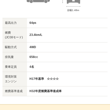
全幅1.48m
最高出力
64ps
燃費
23.4km/L
(JC08モード)
駆動方式
4WD
排気量
658cc
乗車定員
4名
環境対策
H17年基準 ☆☆☆☆
エンジン
燃費基準達成
H32年度燃費基準達成車