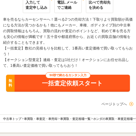
入力して
電話､メール
比べて売却先
査定申し込み
でご連絡
を決める
車を売るならカーセンサーへ！選べる2つの売却方法！下取りより買取額が高価
になる方法が見つかるかも！他にもメーカー、車種、ボディタイプ別の中古車
の買取情報はもちろん、買取の流れや査定のポイントなど、初めて車を売る方
も安心の情報が満載です！五十音や都道府県から、お近くの買取店舗の情報を
紹介することもできます。
【一括査定】数社の見積もりを比較して、1番高い査定価格で買い取ってもらお
う！
【オークション型査定】連絡・査定は1社だけ！オークションにお任せ出品し
て、1番高い査定価格で買い取ってもらおう！
90秒で終わるカンタン入力
無
一括査定依頼スタート
料
ページトップへ
中古車トップ
車買取・車査定・車売却
車買取・査定相場一覧
ホンダの車買取・車査定相場一