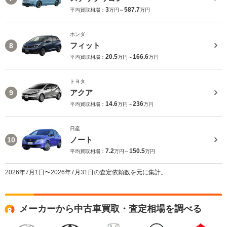
3
587.7
平均買取相場：
万円～
万円
ホンダ
フィット
8
20.5
166.6
平均買取相場：
万円～
万円
トヨタ
アクア
9
14.6
236
平均買取相場：
万円～
万円
日産
ノート
10
7.2
150.5
平均買取相場：
万円～
万円
2026年7月1日〜2026年7月31日の査定依頼数を元に集計。
メーカーから中古車買取・査定相場を調べる