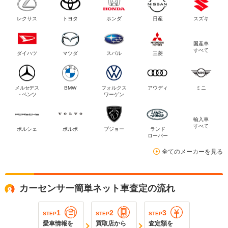
レクサス
トヨタ
ホンダ
日産
スズキ
国産車
すべて
ダイハツ
マツダ
スバル
三菱
メルセデス
BMW
フォルクス
アウディ
ミニ
・ベンツ
ワーゲン
輸入車
すべて
ポルシェ
ボルボ
プジョー
ランド
ローバー
全てのメーカーを見る
カーセンサー簡単ネット車査定の流れ
1
2
3
STEP
STEP
STEP
愛車情報を
買取店から
査定額を