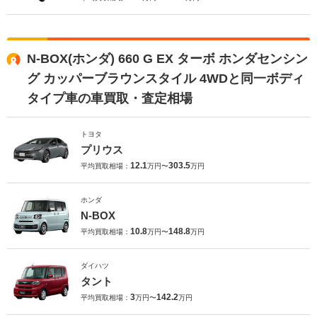
N-BOX(ホンダ) 660 G EX ターボ ホンダセンシン
グ カッパーブラウンスタイル 4WDと同一ボディ
タイプ車の車買取・査定相場
トヨタ
プリウス
12.1
303.5
平均買取相場：
万円〜
万円
ホンダ
N-BOX
10.8
148.8
平均買取相場：
万円〜
万円
ダイハツ
タント
3
142.2
平均買取相場：
万円〜
万円