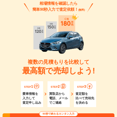
相場情報を確認したら
簡単90秒入力で査定依頼！
(無料)
複数の見積もりを比較して
最高額で売却しよう!
1
2
3
STEP
STEP
STEP
愛車情報を
買取店から
査定額を
入力して
電話、メール
比べて売却先
査定申し込み
でご連絡
を決める
90秒で終わるカンタン入力