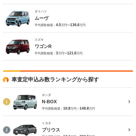
ダイハツ
ムーヴ
4.5
136.6
平均買取相場：
万円〜
万円
スズキ
ワゴンR
3
121.6
平均買取相場：
万円〜
万円
車査定申込み数ランキングから探す
ホンダ
N-BOX
1
10.8
148.8
平均買取相場：
万円～
万円
トヨタ
プリウス
2