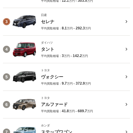
12.1
303.5
平均買取相場：
万円～
万円
日産
セレナ
3
8.1
292.3
平均買取相場：
万円～
万円
ダイハツ
タント
4
3
142.2
平均買取相場：
万円～
万円
トヨタ
ヴォクシー
5
9.7
372.9
平均買取相場：
万円～
万円
トヨタ
アルファード
6
41.8
689.7
平均買取相場：
万円～
万円
ホンダ
ステップワゴン
7