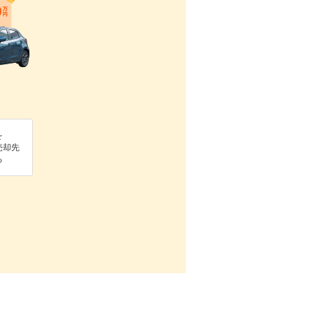
を
売却先
る