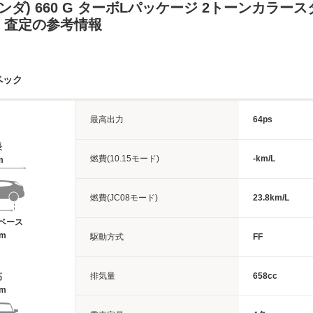
(ホンダ) 660 G ターボLパッケージ 2トーンカラー
・査定の参考情報
ペック
最高出力
64ps
長
燃費(10.15モード)
-km/L
m
燃費(JC08モード)
23.8km/L
ベース
2m
駆動方式
FF
排気量
658cc
高
8m