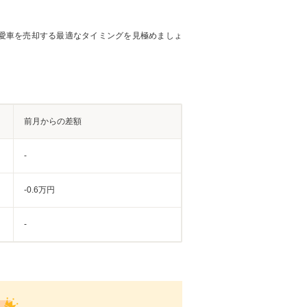
愛車を売却する最適なタイミングを見極めましょ
前月からの差額
-
-0.6万円
-