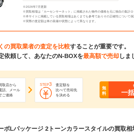
※2026年7月更新
※買取相場は「カーセンサーネット」に掲載された物件の価格を元に独自の集計ロ
※本サイトに掲載している買取相場はあくまでも参考でありその正確性について保
※実際の査定額は車の装備や状態によって異なります。
くの買取業者の査定を比較
することが重要です。
依頼して、あなたのN-BOXを
最高額で売却
しま
3
STEP
買取店から
査定額を
無
電話、メール
比べて売却先
一
料
でご連絡
を決める
 G ターボLパッケージ 2トーンカラースタイルの買取