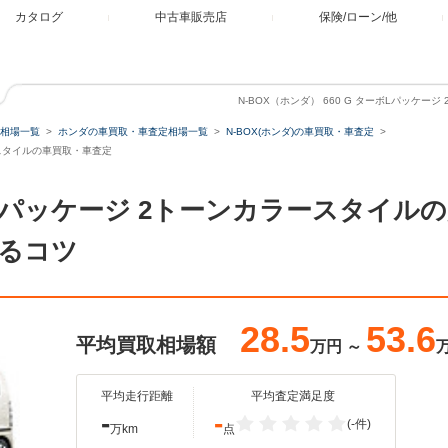
カタログ
中古車販売店
保険/ローン/他
N-BOX（ホンダ） 660 G ターボLパッケ
相場一覧
ホンダの車買取・車査定相場一覧
N-BOX(ホンダ)の車買取・車査定
ラースタイルの車買取・車査定
ターボLパッケージ 2トーンカラースタイ
るコツ
28.5
53.6
平均買取相場額
万円
～
平均走行距離
平均査定満足度
-
-
(-件)
万km
点