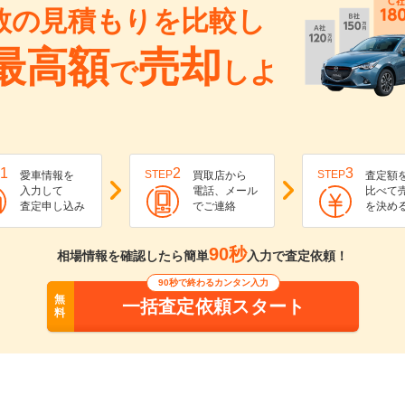
数の見積もりを比較し
最高額
売却
で
しよ
1
2
3
STEP
STEP
愛車情報を
買取店から
査定額
入力して
電話、メール
比べて
査定申し込み
でご連絡
を決め
90秒
相場情報を確認したら簡単
入力で査定依頼！
90秒で終わるカンタン入力
無
一括査定依頼スタート
料