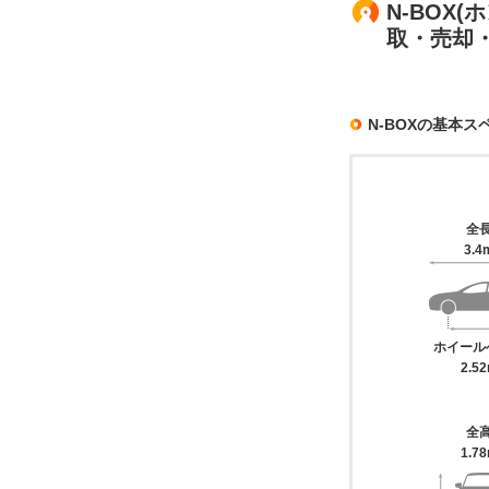
N-BOX
取・売却
N-BOXの基本ス
全
3.4
ホイール
2.5
全
1.7