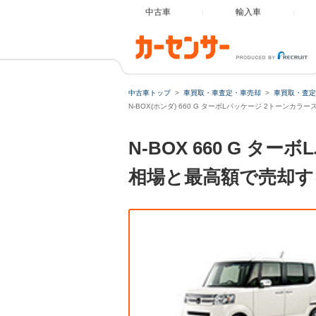
中古車
輸入車
中古車トップ
車買取・車査定・車売却
車買取・査定
N-BOX(ホンダ) 660 G ターボLパッケージ 2トーンカ
N-BOX 660 G 
相場と最高額で売却す