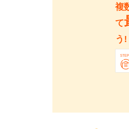
複
て
う!
STEP