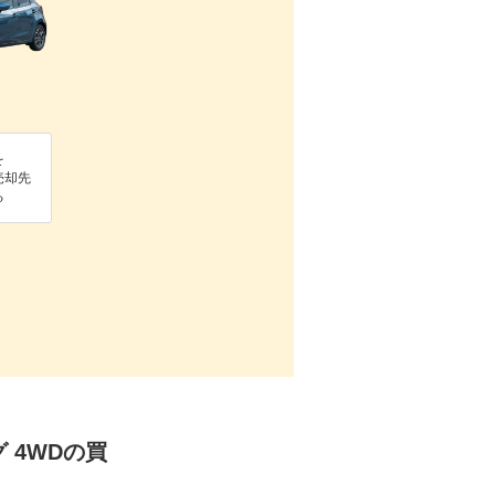
を
売却先
る
グ 4WDの買