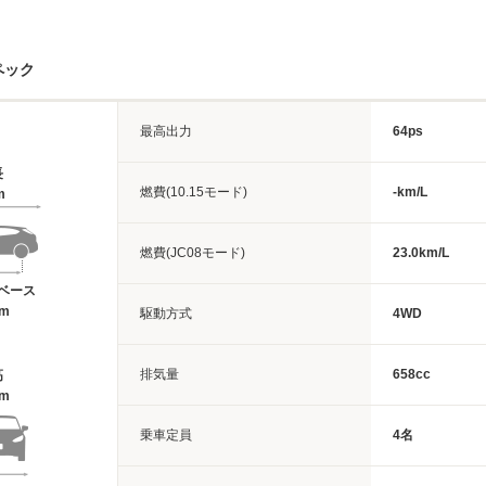
ペック
最高出力
64ps
長
燃費(10.15モード)
-km/L
m
燃費(JC08モード)
23.0km/L
ベース
2m
駆動方式
4WD
排気量
658cc
高
2m
乗車定員
4名