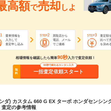
最高額
売却
で
しよ
1
2
3
STEP
STEP
愛車情報を
買取店から
査定額
入力して
電話、メール
比べて
査定申し込み
でご連絡
を決め
90秒
相場情報を確認したら簡単
入力で査定依頼！
90秒で終わるカンタン入力
無
一括査定依頼スタート
料
ホンダ) カスタム 660 G EX ターボ ホンダセンシン
・査定の参考情報