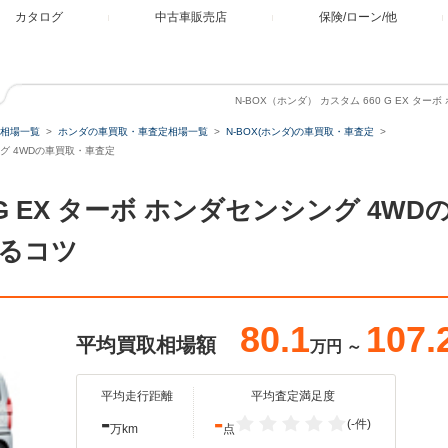
カタログ
中古車販売店
保険/ローン/他
N-BOX（ホンダ） カスタム 660 G EX タ
相場一覧
ホンダの車買取・車査定相場一覧
N-BOX(ホンダ)の車買取・車査定
シング 4WDの車買取・車査定
60 G EX ターボ ホンダセンシング 4
るコツ
80.1
107.
平均買取相場額
万円
～
平均走行距離
平均査定満足度
-
-
(-件)
万km
点