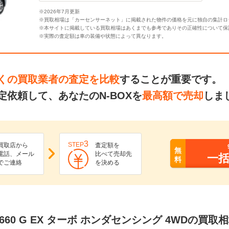
※2026年7月更新
※買取相場は「カーセンサーネット」に掲載された物件の価格を元に独自の集計ロ
※本サイトに掲載している買取相場はあくまでも参考でありその正確性について保
※実際の査定額は車の装備や状態によって異なります。
くの買取業者の査定を比較
することが重要です。
依頼して、あなたのN-BOXを
最高額で売却
しま
3
STEP
買取店から
査定額を
無
電話、メール
比べて売却先
一
料
でご連絡
を決める
 660 G EX ターボ ホンダセンシング 4WDの買取