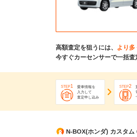
高額査定を狙うには、
より多
今すぐカーセンサーで一括査定
1
2
STEP
STEP
愛車情報を
入力して
査定申し込み
N-BOX(ホンダ) カスタム