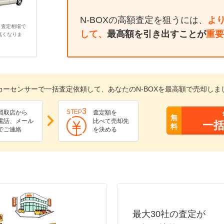
N-BOXの高額査定を狙うには、
よ
、査定相場で
して、
最高額を引き出すことが
重要
低くなりま
カーセンサーで一括査定依頼して、あなたのN-BOXを最高額で売却しま
3
STEP
買取店から
査定額を
無
電話、メール
比べて売却先
一
料
でご連絡
を決める
最大30社の査定が