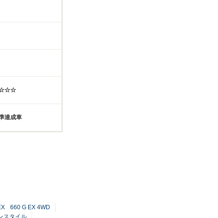
☆☆☆☆
基準達成車
EX
660 G EX 4WD
ウンスタイル