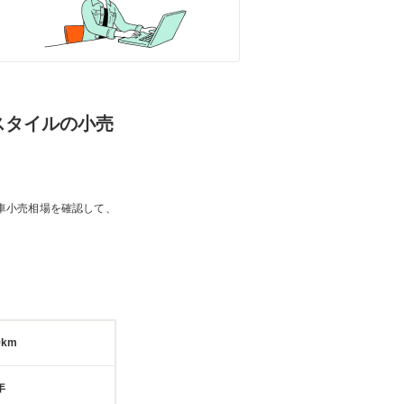
ースタイルの小売
車小売相場を確認して、
9km
年