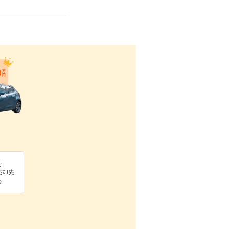
を
売却先
る