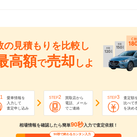
数の見積もりを比較し
最高額
売却
で
しよ
1
2
3
STEP
STEP
愛車情報を
買取店から
査定額
入力して
電話、メール
比べて
査定申し込み
でご連絡
を決め
90秒
相場情報を確認したら簡単
入力で査定依頼！
90秒で終わるカンタン入力