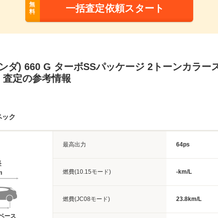
無
一括査定依頼スタート
料
(ホンダ) 660 G ターボSSパッケージ 2トーンカラ
・査定の参考情報
ペック
最高出力
64ps
長
燃費(10.15モード)
-km/L
m
燃費(JC08モード)
23.8km/L
ベース