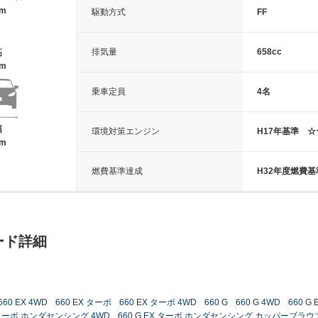
2m
駆動方式
FF
排気量
658cc
高
8m
乗車定員
4名
幅
環境対策エンジン
H17年基準 
8m
燃費基準達成
H32年度燃費
ード詳細
660 EX 4WD
660 EX ターボ
660 EX ターボ 4WD
660 G
660 G 4WD
660 G 
X ターボ ホンダセンシング 4WD
660 G EX ターボ ホンダセンシング カッパーブラ