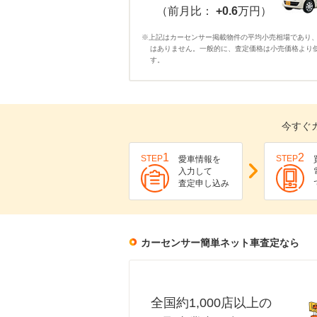
（前月比：
+0.6
万円）
※上記はカーセンサー掲載物件の平均小売相場であり
はありません。一般的に、査定価格は小売価格より
す。
今すぐ
1
2
STEP
STEP
愛車情報を
入力して
査定申し込み
カーセンサー簡単ネット車査定なら
全国約1,000店以上の