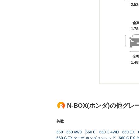
2.5
全
1.7
全
1.4
N-BOX(ホンダ)の他グレ
英数
660
660 4WD
660 C
660 C 4WD
660 EX
660 G EX ターボ ホンダセンシング
660 G E