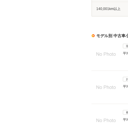
140,001km以上
モデル別 中古車
平
平
平