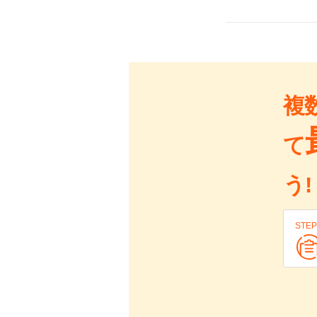
複
て
う!
STEP