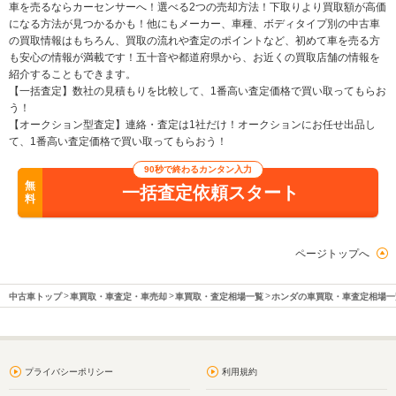
車を売るならカーセンサーへ！選べる2つの売却方法！下取りより買取額が高価
になる方法が見つかるかも！他にもメーカー、車種、ボディタイプ別の中古車
の買取情報はもちろん、買取の流れや査定のポイントなど、初めて車を売る方
も安心の情報が満載です！五十音や都道府県から、お近くの買取店舗の情報を
紹介することもできます。
【一括査定】数社の見積もりを比較して、1番高い査定価格で買い取ってもらお
う！
【オークション型査定】連絡・査定は1社だけ！オークションにお任せ出品し
て、1番高い査定価格で買い取ってもらおう！
90秒で終わるカンタン入力
無
一括査定依頼スタート
料
ページトップへ
中古車トップ
車買取・車査定・車売却
車買取・査定相場一覧
ホンダの車買取・車査定相場一
プライバシーポリシー
利用規約