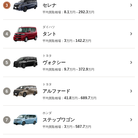
セレナ
3
8.1
292.3
平均買取相場：
万円～
万円
ダイハツ
タント
4
3
142.2
平均買取相場：
万円～
万円
トヨタ
ヴォクシー
5
9.7
372.9
平均買取相場：
万円～
万円
トヨタ
アルファード
6
41.8
689.7
平均買取相場：
万円～
万円
ホンダ
ステップワゴン
7
3
587.7
平均買取相場：
万円～
万円