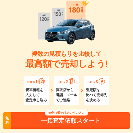
複数の見積もりを比較して
最高額で売却しよう!
1
2
3
STEP
STEP
STEP
愛車情報を
買取店から
査定額を
入力して
電話、メール
比べて売却先
査定申し込み
でご連絡
を決める
90秒で終わるカンタン入力
無
一括査定依頼スタート
料