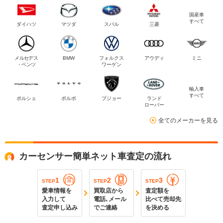
国産車
すべて
ダイハツ
マツダ
スバル
三菱
メルセデス
BMW
フォルクス
アウディ
ミニ
・ベンツ
ワーゲン
輸入車
すべて
ポルシェ
ボルボ
プジョー
ランド
ローバー
全てのメーカーを見る
カーセンサー簡単ネット車査定の流れ
1
2
3
STEP
STEP
STEP
愛車情報を
買取店から
査定額を
入力して
電話､メール
比べて売却先
査定申し込み
でご連絡
を決める