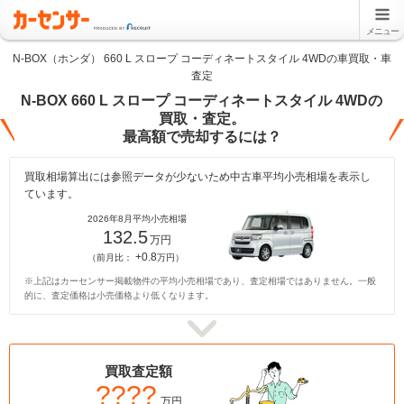
メニュー
N-BOX（ホンダ） 660 L スロープ コーディネートスタイル 4WDの車買取・車
査定
N-BOX 660 L スロープ コーディネートスタイル 4WDの
買取・査定。
最高額で売却するには？
買取相場算出には参照データが少ないため中古車平均小売相場を表示し
ています。
2026年8月平均小売相場
132.5
万円
+0.8
（前月比：
万円）
※上記はカーセンサー掲載物件の平均小売相場であり、査定相場ではありません。一般
的に、査定価格は小売価格より低くなります。
買取査定額
????
万円