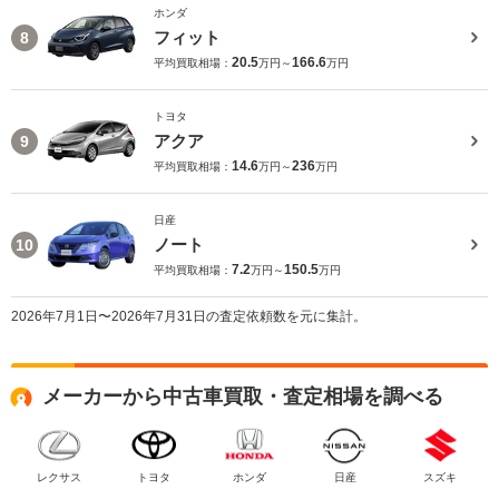
ホンダ
フィット
8
20.5
166.6
平均買取相場：
万円～
万円
トヨタ
アクア
9
14.6
236
平均買取相場：
万円～
万円
日産
ノート
10
7.2
150.5
平均買取相場：
万円～
万円
2026年7月1日〜2026年7月31日の査定依頼数を元に集計。
メーカーから中古車買取・査定相場を調べる
レクサス
トヨタ
ホンダ
日産
スズキ