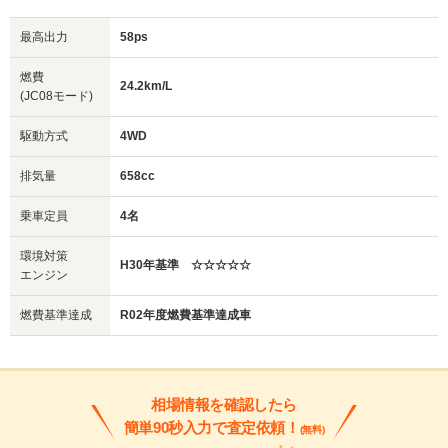
最高出力
58ps
燃費
24.2km/L
(JC08モード)
駆動方式
4WD
排気量
658cc
乗車定員
4名
環境対策
H30年基準 ☆☆☆☆☆
エンジン
燃費基準達成
R02年度燃費基準達成車
相場情報を確認したら
簡単90秒入力で査定依頼！
(無料)