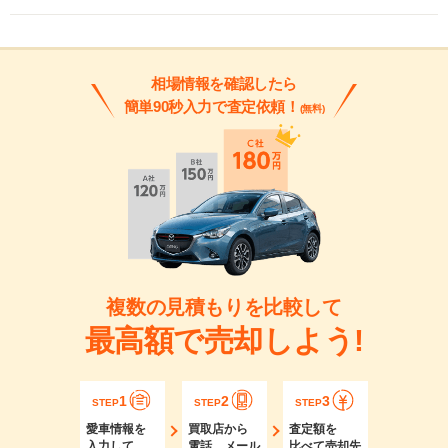
相場情報を確認したら
簡単90秒入力で査定依頼！
(無料)
複数の見積もりを比較して
最高額で売却しよう!
1
2
3
STEP
STEP
STEP
愛車情報を
買取店から
査定額を
入力して
電話、メール
比べて売却先