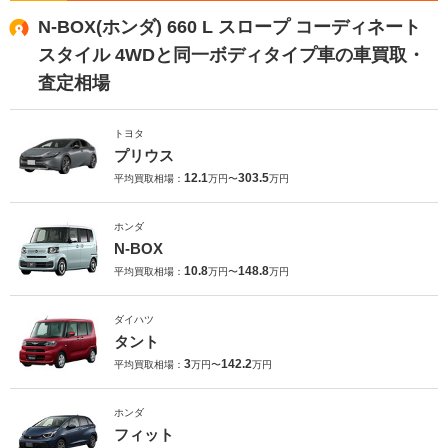
N-BOX(ホンダ) 660 L スロープ コーディネート
スタイル 4WDと同一ボディタイプ車の車買取・
査定相場
トヨタ
プリウス
12.1
303.5
平均買取相場：
万円〜
万円
ホンダ
N-BOX
10.8
148.8
平均買取相場：
万円〜
万円
ダイハツ
タント
3
142.2
平均買取相場：
万円〜
万円
ホンダ
フィット