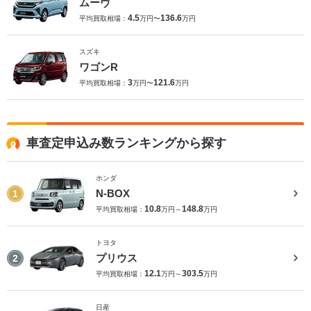
ムーヴ
4.5
136.6
平均買取相場：
万円〜
万円
スズキ
ワゴンR
3
121.6
平均買取相場：
万円〜
万円
車査定申込み数ランキングから探す
ホンダ
N-BOX
1
10.8
148.8
平均買取相場：
万円～
万円
トヨタ
プリウス
2
12.1
303.5
平均買取相場：
万円～
万円
日産