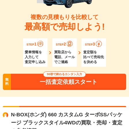
複数の見積もりを比較して
最高額で売却しよう!
1
2
3
STEP
STEP
STEP
愛車情報を
買取店から
査定額を
入力して
電話、メール
比べて売却先
査定申し込み
でご連絡
を決める
90秒で終わるカンタン入力
無
一括査定依頼スタート
料
N-BOX(ホンダ) 660 カスタムG ターボSSパッケ
ージ ブラックスタイル4WDの買取・売却・査定