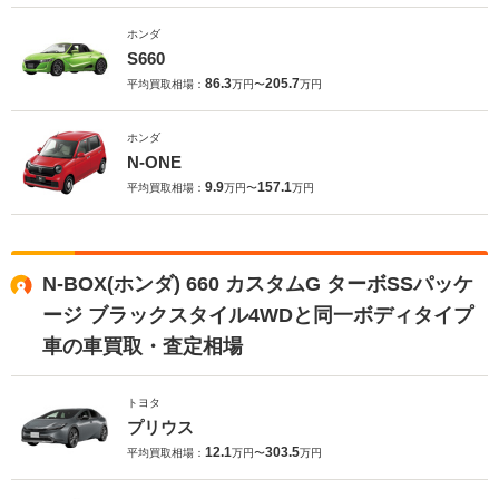
ホンダ
S660
86.3
205.7
平均買取相場：
万円〜
万円
ホンダ
N-ONE
9.9
157.1
平均買取相場：
万円〜
万円
N-BOX(ホンダ) 660 カスタムG ターボSSパッケ
ージ ブラックスタイル4WDと同一ボディタイプ
車の車買取・査定相場
トヨタ
プリウス
12.1
303.5
平均買取相場：
万円〜
万円