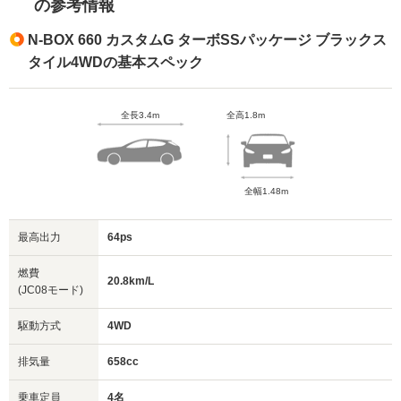
の参考情報
N-BOX 660 カスタムG ターボSSパッケージ ブラックス
タイル4WDの基本スペック
全長3.4m
全高1.8m
全幅1.48m
最高出力
64ps
燃費
20.8km/L
(JC08モード)
駆動方式
4WD
排気量
658cc
乗車定員
4名