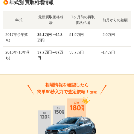
年式別 買取相場情報
最新買取価格相
1ヶ月前の買取
年式
前月からの差額
場
価格相場
2017年(9年落
35.1万円～64.8
51.9万円
-2.0万円
ち)
万円
2016年(10年落
37.7万円～67万
53.7万円
-1.4万円
ち)
円
相場情報を確認したら
簡単90秒入力で査定依頼！
(無料)