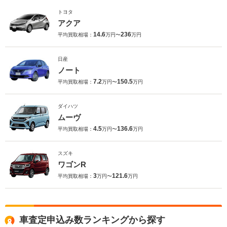
トヨタ
アクア
14.6
236
平均買取相場：
万円〜
万円
日産
ノート
7.2
150.5
平均買取相場：
万円〜
万円
ダイハツ
ムーヴ
4.5
136.6
平均買取相場：
万円〜
万円
スズキ
ワゴンR
3
121.6
平均買取相場：
万円〜
万円
車査定申込み数ランキングから探す