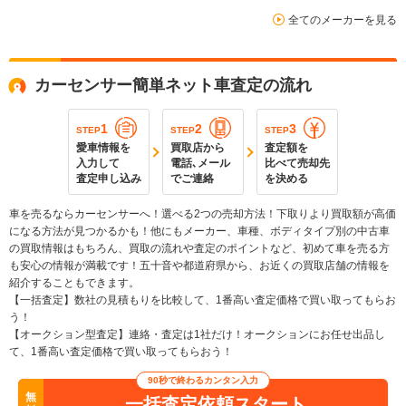
全てのメーカーを見る
カーセンサー簡単ネット車査定の流れ
1
2
3
STEP
STEP
STEP
愛車情報を
買取店から
査定額を
入力して
電話､メール
比べて売却先
査定申し込み
でご連絡
を決める
車を売るならカーセンサーへ！選べる2つの売却方法！下取りより買取額が高価
になる方法が見つかるかも！他にもメーカー、車種、ボディタイプ別の中古車
の買取情報はもちろん、買取の流れや査定のポイントなど、初めて車を売る方
も安心の情報が満載です！五十音や都道府県から、お近くの買取店舗の情報を
紹介することもできます。
【一括査定】数社の見積もりを比較して、1番高い査定価格で買い取ってもらお
う！
【オークション型査定】連絡・査定は1社だけ！オークションにお任せ出品し
て、1番高い査定価格で買い取ってもらおう！
90秒で終わるカンタン入力
無
一括査定依頼スタート