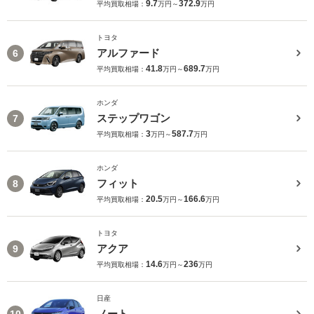
9.7
372.9
平均買取相場：
万円～
万円
トヨタ
アルファード
6
41.8
689.7
平均買取相場：
万円～
万円
ホンダ
ステップワゴン
7
3
587.7
平均買取相場：
万円～
万円
ホンダ
フィット
8
20.5
166.6
平均買取相場：
万円～
万円
トヨタ
アクア
9
14.6
236
平均買取相場：
万円～
万円
日産
ノート
10