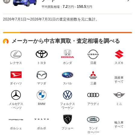
7.2
150.5
平均買取相場：
万円～
万円
2026年7月1日〜2026年7月31日の査定依頼数を元に集計。
メーカーから中古車買取・査定相場を調べる
レクサス
トヨタ
ホンダ
日産
スズキ
国産車
すべて
ダイハツ
マツダ
スバル
三菱
メルセデス
BMW
フォルクス
アウディ
ミニ
・ベンツ
ワーゲン
輸入車
すべて
ポルシェ
ボルボ
プジョー
ランド
ローバー