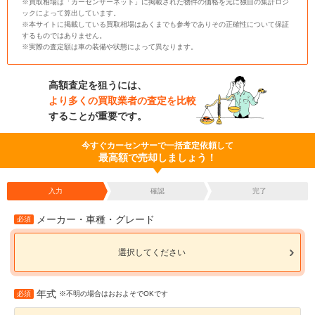
※買取相場は「カーセンサーネット」に掲載された物件の価格を元に独自の集計ロジ
ックによって算出しています。
※本サイトに掲載している買取相場はあくまでも参考でありその正確性について保証
するものではありません。
※実際の査定額は車の装備や状態によって異なります。
高額査定を狙うには、
より多くの買取業者の査定を比較
することが重要です。
今すぐカーセンサーで一括査定依頼して
最高額で売却しましょう！
入力
確認
完了
メーカー・車種・グレード
必須
選択してください
年式
必須
※不明の場合はおおよそでOKです