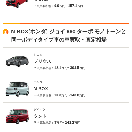
9.9
157.1
平均買取相場：
万円〜
万円
N-BOX(ホンダ) ジョイ 660 ターボ モノトーンと
同一ボディタイプ車の車買取・査定相場
トヨタ
プリウス
12.1
303.5
平均買取相場：
万円〜
万円
ホンダ
N-BOX
10.8
148.8
平均買取相場：
万円〜
万円
ダイハツ
タント
3
142.2
平均買取相場：
万円〜
万円