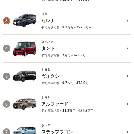
日産
セレナ
3
8.1
292.3
平均買取相場：
万円～
万円
ダイハツ
タント
4
3
142.2
平均買取相場：
万円～
万円
トヨタ
ヴォクシー
5
9.7
372.9
平均買取相場：
万円～
万円
トヨタ
アルファード
6
41.8
689.7
平均買取相場：
万円～
万円
ホンダ
ステップワゴン
7