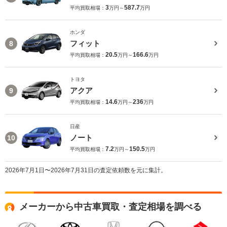
3
587.7
平均買取相場：
万円～
万円
ホンダ
フィット
8
20.5
166.6
平均買取相場：
万円～
万円
トヨタ
アクア
9
14.6
236
平均買取相場：
万円～
万円
日産
ノート
10
7.2
150.5
平均買取相場：
万円～
万円
2026年7月1日〜2026年7月31日の査定依頼数を元に集計。
メーカーから中古車買取・査定相場を調べる