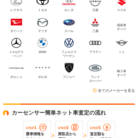
レクサス
トヨタ
ホンダ
日産
スズキ
国産車
すべて
ダイハツ
マツダ
スバル
三菱
メルセデス
BMW
フォルクス
アウディ
ミニ
・ベンツ
ワーゲン
輸入車
すべて
ポルシェ
ボルボ
プジョー
ランド
ローバー
全てのメーカーを見る
カーセンサー簡単ネット車査定の流れ
1
2
3
STEP
STEP
STEP
愛車情報を
買取店から
査定額を