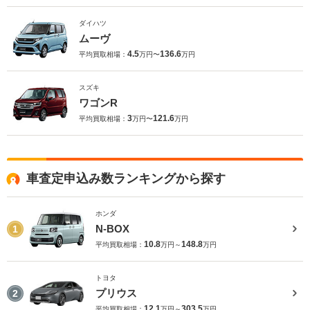
ダイハツ
ムーヴ
4.5
136.6
平均買取相場：
万円〜
万円
スズキ
ワゴンR
3
121.6
平均買取相場：
万円〜
万円
車査定申込み数ランキングから探す
ホンダ
N-BOX
1
10.8
148.8
平均買取相場：
万円～
万円
トヨタ
プリウス
2
12.1
303.5
平均買取相場：
万円～
万円