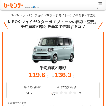
メニュー
N-BOX（ホンダ） ジョイ 660 ターボ モノトーンの車買取・車査定
N-BOX ジョイ 660 ターボ モノトーンの買取・査定。
平均買取相場と最高額で売却するコツ
平均買取相場額
119.6
136.3
万円～
万円
平均走行距離
平均査定満足度
-
-
(-件)
万km
点
※2026年7月更新