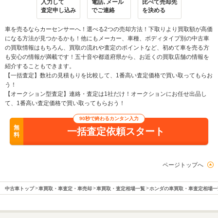
入力して
電話､メール
比べて売却先
査定申し込み
でご連絡
を決める
車を売るならカーセンサーへ！選べる2つの売却方法！下取りより買取額が高価
になる方法が見つかるかも！他にもメーカー、車種、ボディタイプ別の中古車
の買取情報はもちろん、買取の流れや査定のポイントなど、初めて車を売る方
も安心の情報が満載です！五十音や都道府県から、お近くの買取店舗の情報を
紹介することもできます。
【一括査定】数社の見積もりを比較して、1番高い査定価格で買い取ってもらお
う！
【オークション型査定】連絡・査定は1社だけ！オークションにお任せ出品し
て、1番高い査定価格で買い取ってもらおう！
90秒で終わるカンタン入力
無
一括査定依頼スタート
料
ページトップへ
中古車トップ
車買取・車査定・車売却
車買取・査定相場一覧
ホンダの車買取・車査定相場一