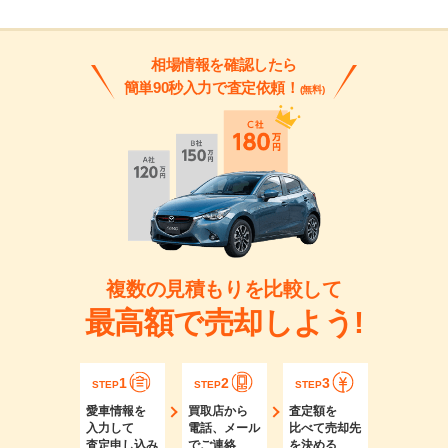
相場情報を確認したら
簡単90秒入力で査定依頼！
(無料)
複数の見積もりを比較して
最高額で売却しよう!
1
2
3
STEP
STEP
STEP
愛車情報を
買取店から
査定額を
入力して
電話、メール
比べて売却先
査定申し込み
でご連絡
を決める