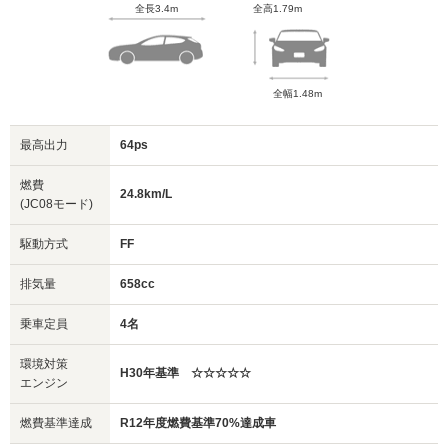
全長3.4m
全高1.79m
全幅1.48m
最高出力
64ps
燃費
24.8km/L
(JC08モード)
駆動方式
FF
排気量
658cc
乗車定員
4名
環境対策
H30年基準 ☆☆☆☆☆
エンジン
燃費基準達成
R12年度燃費基準70%達成車