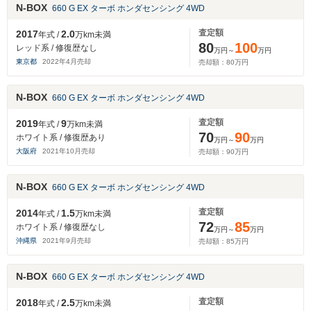
N-BOX
660 G EX ターボ ホンダセンシング 4WD
査定額
2017
2.0
年式 /
万km未満
80
100
レッド系 / 修復歴なし
万円～
万円
東京都
2022
年
4
月売却
売却額：
80
万円
N-BOX
660 G EX ターボ ホンダセンシング 4WD
査定額
2019
9
年式 /
万km未満
70
90
ホワイト系 / 修復歴あり
万円～
万円
大阪府
2021
年
10
月売却
売却額：
90
万円
N-BOX
660 G EX ターボ ホンダセンシング 4WD
査定額
2014
1.5
年式 /
万km未満
72
85
ホワイト系 / 修復歴なし
万円～
万円
沖縄県
2021
年
9
月売却
売却額：
85
万円
N-BOX
660 G EX ターボ ホンダセンシング 4WD
査定額
2018
2.5
年式 /
万km未満