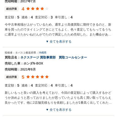
ましたら是非ネクステージをご利用いただけますと幸いでございま
売却時期：2017年7月
す。 今後とも宜しくお願いいたします。
4
総合評価
5
4
3
4
査定額：
連絡：
査定対応：
車引渡し：
今中古車相場が上がっているため、通常より高価買取に期待できるのと、新
車を買ったのでタイミングてきにとてもよく、色々査定してもらってるうち
に通常よりたかいねだんがでたので満足したため売却した。また機会があれ
ば売りたい
▼ 全てを表示する
投稿者：タバスコ
都道府県：
沖縄県
買取店名：
ネクステージ 買取事業部 買取コールセンター
売却した車：ホンダN-BOX
売却時期：2021年9月
5
総合評価
5
4
4
4
査定額：
連絡：
査定対応：
車引渡し：
新しいもっと良いの購入を考えており、今回の査定額によって購入するかど
うか決めようと思っておりましたが思っていたよりも高く買い取ってもらえ
良かったです。他に2店舗見積もりを依頼しましたが1番高く出してくれたの
でここにしました。
▼ 全てを表示する
買取店からの返信