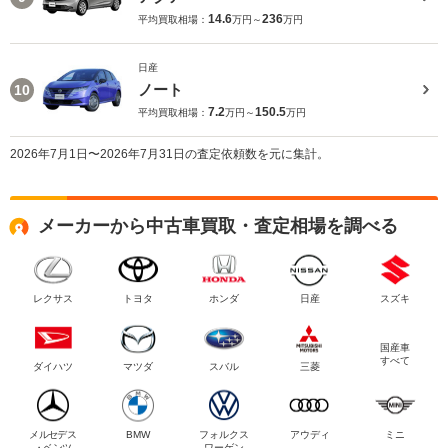
14.6
236
平均買取相場：
万円～
万円
日産
ノート
10
7.2
150.5
平均買取相場：
万円～
万円
2026年7月1日〜2026年7月31日の査定依頼数を元に集計。
メーカーから中古車買取・査定相場を調べる
レクサス
トヨタ
ホンダ
日産
スズキ
国産車
すべて
ダイハツ
マツダ
スバル
三菱
メルセデス
BMW
フォルクス
アウディ
ミニ
・ベンツ
ワーゲン