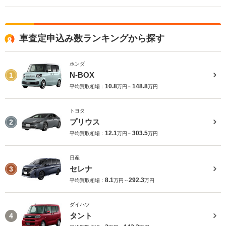
車査定申込み数ランキングから探す
ホンダ
N-BOX
1
10.8
148.8
平均買取相場：
万円～
万円
トヨタ
プリウス
2
12.1
303.5
平均買取相場：
万円～
万円
日産
セレナ
3
8.1
292.3
平均買取相場：
万円～
万円
ダイハツ
タント
4