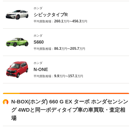
ホンダ
シビックタイプR
260.1
456.3
平均買取相場：
万円〜
万円
ホンダ
S660
86.3
205.7
平均買取相場：
万円〜
万円
ホンダ
N-ONE
9.9
157.1
平均買取相場：
万円〜
万円
N-BOX(ホンダ) 660 G EX ターボ ホンダセンシン
グ 4WDと同一ボディタイプ車の車買取・査定相
場