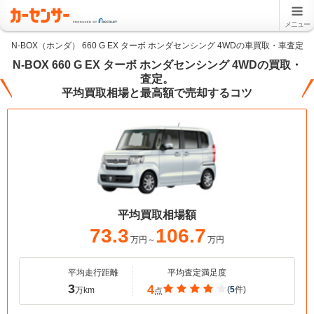
メニュー
N-BOX（ホンダ） 660 G EX ターボ ホンダセンシング 4WDの車買取・車査定
N-BOX 660 G EX ターボ ホンダセンシング 4WDの買取・
査定。
平均買取相場と最高額で売却するコツ
平均買取相場額
73.3
106.7
万円～
万円
平均走行距離
平均査定満足度
3
4
(
5
件)
万km
点