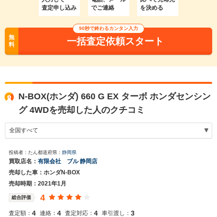
査定申し込み
でご連絡
を決める
90秒で終わるカンタン入力
無
一括査定依頼スタート
料
N-BOX(ホンダ) 660 G EX ターボ ホンダセンシン
グ 4WDを売却した人のクチコミ
投稿者：たん
都道府県：
静岡県
買取店名：
有限会社 ブル 静岡店
売却した車：ホンダN-BOX
売却時期：2021年1月
4
総合評価
4
4
4
3
査定額：
連絡：
査定対応：
車引渡し：