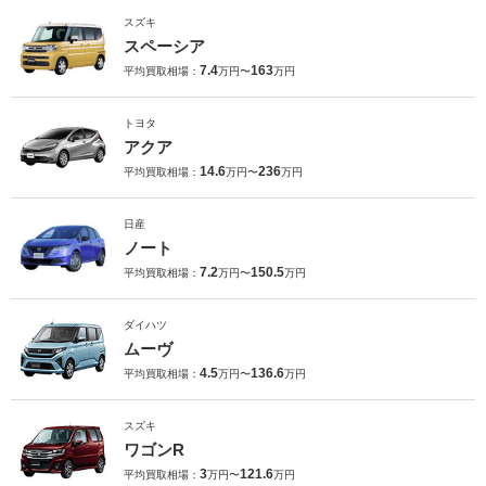
スズキ
スペーシア
7.4
163
平均買取相場：
万円〜
万円
トヨタ
アクア
14.6
236
平均買取相場：
万円〜
万円
日産
ノート
7.2
150.5
平均買取相場：
万円〜
万円
ダイハツ
ムーヴ
4.5
136.6
平均買取相場：
万円〜
万円
スズキ
ワゴンR
3
121.6
平均買取相場：
万円〜
万円