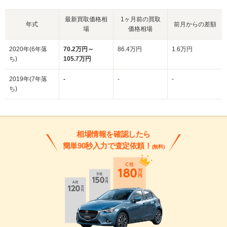
最新買取価格相
1ヶ月前の買取
年式
前月からの差額
場
価格相場
2020年(6年落
70.2万円～
86.4万円
1.6万円
ち)
105.7万円
2019年(7年落
-
-
-
ち)
相場情報を確認したら
簡単90秒入力で査定依頼！
(無料)