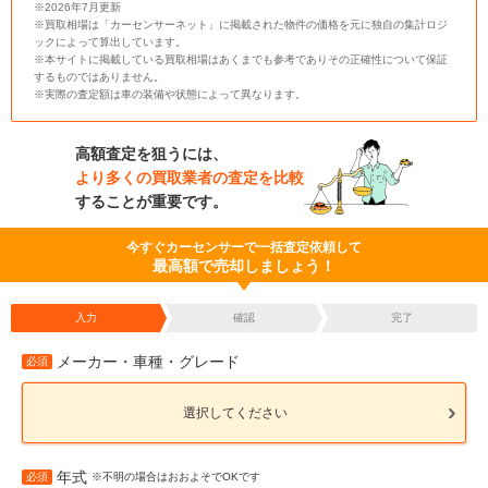
※2026年7月更新
※買取相場は「カーセンサーネット」に掲載された物件の価格を元に独自の集計ロジ
ックによって算出しています。
※本サイトに掲載している買取相場はあくまでも参考でありその正確性について保証
するものではありません。
※実際の査定額は車の装備や状態によって異なります。
高額査定を狙うには、
より多くの買取業者の査定を比較
することが重要です。
今すぐカーセンサーで一括査定依頼して
最高額で売却しましょう！
入力
確認
完了
メーカー・車種・グレード
必須
選択してください
年式
必須
※不明の場合はおおよそでOKです