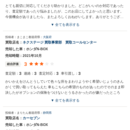
とても親切に対応してくださり助かりました。どこがいいのか対応であった
り、査定額であったり悩みましたが、このお店にしてよかったと思います。
今後機会がありましたら、またよろしくおねがいします。ありがとうござい
ました
▼ 全てを表示する
投稿者：まこまこ
都道府県：
大阪府
買取店名：
ネクステージ 買取事業部 買取コールセンター
売却した車：ホンダN-BOX
売却時期：2021年10月
3
総合評価
3
3
3
3
査定額：
連絡：
査定対応：
車引渡し：
かいかえをけんとうしていて色々な所をまわりようやく希望いじょうのきん
がくで買い取ってもらえた 車もこちらの希望のものがあったのでそのまま即
決したがオプションの保険をつけないとうるさかったのが嫌だったところ
▼ 全てを表示する
買取店からの返信
投稿者：まりたん
都道府県：
静岡県
お世話になっております。株式会社ネクステージでございます。 この
買取店名：
カーセブン
度は、誠に申し訳ございませんでした。 お客様から頂きました、貴重
売却した車：ホンダN-BOX
なご意見を真摯に受け止め改善に努めていきます。 また機会がござい