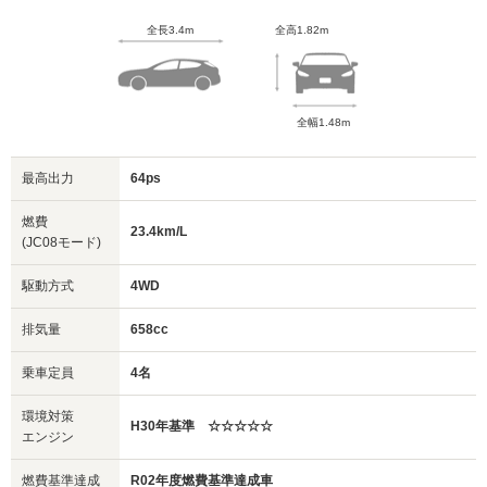
全長3.4m
全高1.82m
全幅1.48m
最高出力
64ps
燃費
23.4km/L
(JC08モード)
駆動方式
4WD
排気量
658cc
乗車定員
4名
環境対策
H30年基準 ☆☆☆☆☆
エンジン
燃費基準達成
R02年度燃費基準達成車