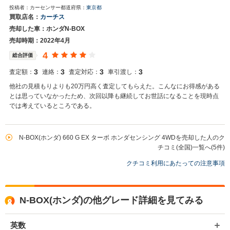
投稿者：カーセンサー
都道府県：
東京都
お世話になっております。 株式会社ネクステージでございます。 この
買取店名：
カーチス
度はネクステージをご利用いただきまして誠にありがとうございまし
売却した車：ホンダN-BOX
た。 弊社ではN-BOXのような軽自動車の専門店を展開している関係も
あり、大変得意な車種となっております。軽自動車の他にもミニバン
売却時期：2022年4月
やSUV、輸入車などの各種専門店を展開しているため、また機会がご
4
総合評価
ざいましたら是非お力添えできれば幸いでございます。 今後とも宜し
くお願い申し上げます。
3
3
3
3
査定額：
連絡：
査定対応：
車引渡し：
他社の見積もりよりも20万円高く査定してもらえた。こんなにお得感がある
とは思っていなかったため、次回以降も継続してお世話になることを現時点
では考えているところである。
N-BOX(ホンダ) 660 G EX ターボ ホンダセンシング 4WDを売却した人のク
チコミ(全国)一覧へ(5件)
クチコミ利用にあたっての注意事項
N-BOX(ホンダ)の他グレード詳細を見てみる
英数