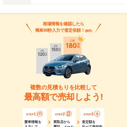
相場情報を確認したら
簡単90秒入力で査定依頼！
(無料)
複数の見積もりを比較して
最高額で売却しよう!
1
2
3
STEP
STEP
STEP
愛車情報を
買取店から
査定額を
入力して
電話、メール
比べて売却先