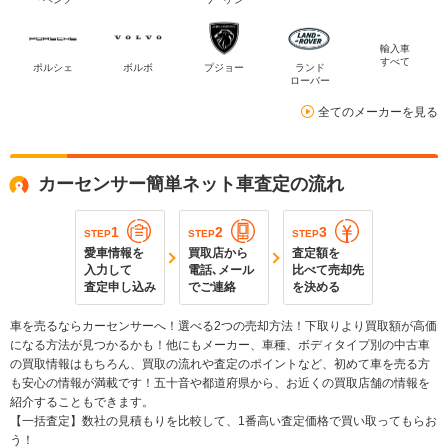
輸入車
すべて
ポルシェ
ボルボ
プジョー
ランド
ローバー
全てのメーカーを見る
カーセンサー簡単ネット車査定の流れ
1
2
3
STEP
STEP
STEP
愛車情報を
買取店から
査定額を
入力して
電話､メール
比べて売却先
査定申し込み
でご連絡
を決める
車を売るならカーセンサーへ！選べる2つの売却方法！下取りより買取額が高価
になる方法が見つかるかも！他にもメーカー、車種、ボディタイプ別の中古車
の買取情報はもちろん、買取の流れや査定のポイントなど、初めて車を売る方
も安心の情報が満載です！五十音や都道府県から、お近くの買取店舗の情報を
紹介することもできます。
【一括査定】数社の見積もりを比較して、1番高い査定価格で買い取ってもらお
う！