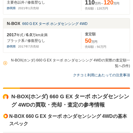
110
120
主要色以外 / 修復歴なし
万円～
万円
静岡県
2021
年
1
月売却
売却額：
120
万円
N-BOX
660 G EX ターボ ホンダセンシング 4WD
査定額
2017
6.0
年式 /
万km未満
50
ブラック系 / 修復歴なし
万円
静岡県
2017
年
7
月売却
売却額：
50
万円
N-BOX(ホンダ) 660 G EX ターボ ホンダセンシング 4WDの実際の査定額一
覧へ(5件)
クチコミ利用にあたっての注意事項
N-BOX(ホンダ) 660 G EX ターボ ホンダセンシン
グ 4WDの買取・売却・査定の参考情報
N-BOX 660 G EX ターボ ホンダセンシング 4WDの基本
スペック