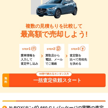
複数の見積もりを比較して
最高額で売却しよう!
1
2
3
STEP
STEP
STEP
愛車情報を
買取店から
査定額を
入力して
電話、メール
比べて売却先
査定申し込み
でご連絡
を決める
90秒で終わるカンタン入力
無
一括査定依頼スタート
料
N-BOX(ホンダ) 660 G Lパッケージの実際の査定