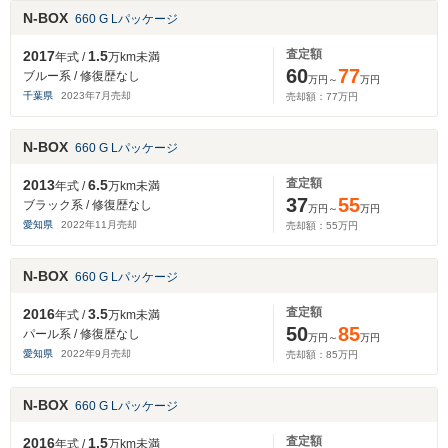
N-BOX
660 G Lパッケージ
査定額
2017
1.5
年式 /
万km未満
60
77
ブルー系 / 修復歴なし
万円～
万円
千葉県
2023
年
7
月売却
売却額：
77
万円
N-BOX
660 G Lパッケージ
査定額
2013
6.5
年式 /
万km未満
37
55
ブラック系 / 修復歴なし
万円～
万円
愛知県
2022
年
11
月売却
売却額：
55
万円
N-BOX
660 G Lパッケージ
査定額
2016
3.5
年式 /
万km未満
50
85
パール系 / 修復歴なし
万円～
万円
愛知県
2022
年
9
月売却
売却額：
85
万円
N-BOX
660 G Lパッケージ
査定額
2016
1.5
年式 /
万km未満