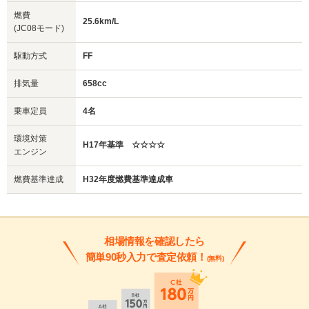
燃費
25.6km/L
(JC08モード)
駆動方式
FF
排気量
658cc
乗車定員
4名
環境対策
H17年基準 ☆☆☆☆
エンジン
燃費基準達成
H32年度燃費基準達成車
相場情報を確認したら
簡単90秒入力で査定依頼！
(無料)