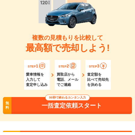
複数の見積もりを比較して
最高額で売却しよう!
1
2
3
STEP
STEP
STEP
愛車情報を
買取店から
査定額を
入力して
電話、メール
比べて売却先
査定申し込み
でご連絡
を決める
90秒で終わるカンタン入力
無
一括査定依頼スタート
料