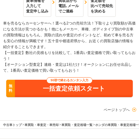
愛車情報を
買取店から
査定額を
入力して
電話､メール
比べて売却先
査定申し込み
でご連絡
を決める
車を売るならカーセンサーへ！選べる2つの売却方法！下取りより買取額が高価
になる方法が見つかるかも！他にもメーカー、車種、ボディタイプ別の中古車
の買取情報はもちろん、買取の流れや査定のポイントなど、初めて車を売る方
も安心の情報が満載です！五十音や都道府県から、お近くの買取店舗の情報を
紹介することもできます。
【一括査定】数社の見積もりを比較して、1番高い査定価格で買い取ってもらお
う！
【オークション型査定】連絡・査定は1社だけ！オークションにお任せ出品し
て、1番高い査定価格で買い取ってもらおう！
90秒で終わるカンタン入力
無
一括査定依頼スタート
料
ページトップへ
中古車トップ
車買取・車査定・車売却
車買取・査定相場一覧
ホンダの車買取・車査定相場一