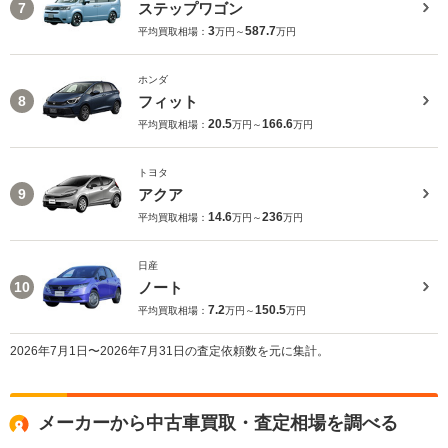
ステップワゴン
7
3
587.7
平均買取相場：
万円～
万円
ホンダ
フィット
8
20.5
166.6
平均買取相場：
万円～
万円
トヨタ
アクア
9
14.6
236
平均買取相場：
万円～
万円
日産
ノート
10
7.2
150.5
平均買取相場：
万円～
万円
2026年7月1日〜2026年7月31日の査定依頼数を元に集計。
メーカーから中古車買取・査定相場を調べる