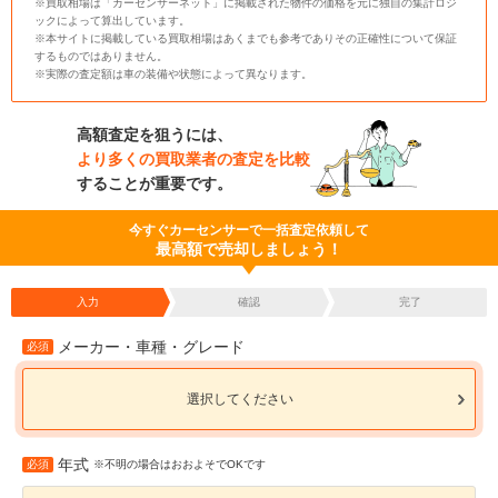
※買取相場は「カーセンサーネット」に掲載された物件の価格を元に独自の集計ロジ
ックによって算出しています。
※本サイトに掲載している買取相場はあくまでも参考でありその正確性について保証
するものではありません。
※実際の査定額は車の装備や状態によって異なります。
高額査定を狙うには、
より多くの買取業者の査定を比較
することが重要です。
今すぐカーセンサーで一括査定依頼して
最高額で売却しましょう！
入力
確認
完了
メーカー・車種・グレード
必須
選択してください
年式
必須
※不明の場合はおおよそでOKです