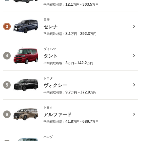
12.1
303.5
平均買取相場：
万円～
万円
日産
セレナ
3
8.1
292.3
平均買取相場：
万円～
万円
ダイハツ
タント
4
3
142.2
平均買取相場：
万円～
万円
トヨタ
ヴォクシー
5
9.7
372.9
平均買取相場：
万円～
万円
トヨタ
アルファード
6
41.8
689.7
平均買取相場：
万円～
万円
ホンダ