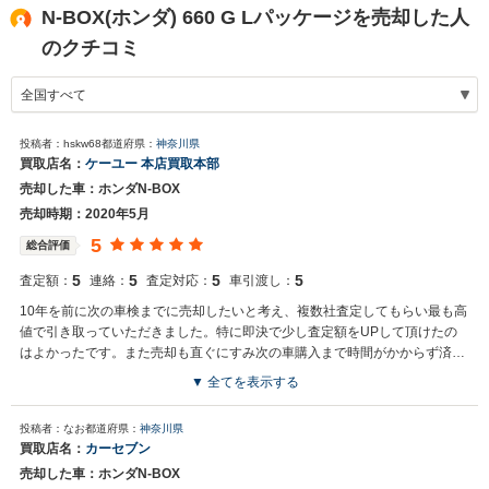
N-BOX(ホンダ) 660 G Lパッケージを売却した人
のクチコミ
投稿者：hskw68
都道府県：
神奈川県
買取店名：
ケーユー 本店買取本部
売却した車：ホンダN-BOX
売却時期：2020年5月
5
総合評価
5
5
5
5
査定額：
連絡：
査定対応：
車引渡し：
10年を前に次の車検までに売却したいと考え、複数社査定してもらい最も高
値で引き取っていただきました。特に即決で少し査定額をUPして頂けたの
はよかったです。また売却も直ぐにすみ次の車購入まで時間がかからず済ん
だのは助かりました。査定に訪問していただき引き取り、売却も同じ担当者
▼ 全てを表示する
だったのは安心感がありました。
投稿者：なお
都道府県：
神奈川県
買取店名：
カーセブン
売却した車：ホンダN-BOX