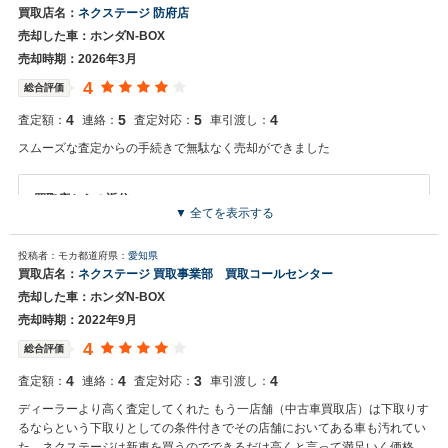
買取店名：
ネクステージ 防府店
売却した車：ホンダN-BOX
売却時期：2026年3月
4
総合評価
4
5
5
4
査定額：
連絡：
査定対応：
車引渡し：
スムーズな査定からの手続きで無駄なく売却ができました
買取店からの返信
▼ 全てを表示する
お世話になっております。 株式会社ネクステージでございます。 この
度はネクステージをご利用いただきまして誠にありがとうございまし
投稿者：モカ
都道府県：
愛知県
た。 弊社スタッフの接客をお褒め頂き光栄です。 今後もご満足いただ
買取店名：
ネクステージ 買取事業部 買取コールセンター
けるよう精進してまいります。 スタッフ一同、またのご利用お待ちし
売却した車：ホンダN-BOX
ております。
売却時期：2022年9月
4
総合評価
4
4
3
4
査定額：
連絡：
査定対応：
車引渡し：
ディーラーより高く査定してくれた もう一店舗（中古車買取店）は下取りす
るならという下取りとしての条件付きでその店舗においてある車も汚れてい
た ネクステージは新車を買うのでできるだけ高くと言って満足いく価格だ