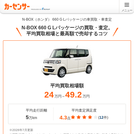
メニュー
N-BOX（ホンダ） 660 G Lパッケージの車買取・車査定
N-BOX 660 G Lパッケージの買取・査定。
平均買取相場と最高額で売却するコツ
平均買取相場額
24
49.2
万円～
万円
平均走行距離
平均査定満足度
5
4.3
(
12
件)
万km
点
※2026年7月更新