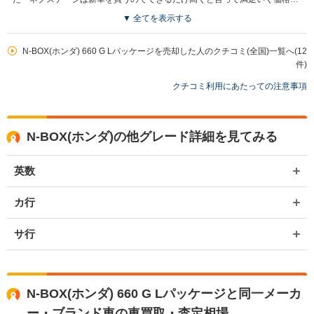
ったしウェブサイトでの閲覧もわかりやすかったと思う
▼ 全てを表示する
買取店からの返信
N-BOX(ホンダ) 660 G Lパッケージを売却した人のクチコミ(全国)一覧へ(12
お世話になっております。 株式会社ネクステージでございます。 この
度はネクステージをご利用いただきまして誠にありがとうございまし
件)
た。 弊社ではお車の買取・販売だけではなく、カーナビや車載カメラ
クチコミ利用にあたっての注意事項
などの用品販売、自動車損害保険、整備・点検・車検まで、お客様の
カーライフをトータルでサポートさせていただくことをビジネスモデ
ルとしております。 またのご利用、スタッフ一同お待ち申し上げてお
ります。
N-BOX(ホンダ)の他グレード詳細を見てみる
英数
カ行
サ行
N-BOX(ホンダ) 660 G Lパッケージと同一メーカ
ー・ブランド車の車買取・査定相場