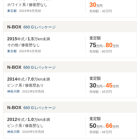
30
ホワイト系 / 修復歴なし
万円
東京都
2022
年
8
月売却
売却額：
30
万円
N-BOX
660 G Lパッケージ
査定額
2015
1.5
年式 /
万km未満
75
80
その他 / 修復歴なし
万円～
万円
東京都
2022
年
3
月売却
売却額：
80
万円
N-BOX
660 G Lパッケージ
査定額
2014
7.0
年式 /
万km未満
30
45
ピンク系 / 修復歴あり
万円～
万円
神奈川県
2021
年
6
月売却
売却額：
45
万円
N-BOX
660 G Lパッケージ
査定額
2012
1.0
年式 /
万km未満
50
66
ピンク系 / 修復歴なし
万円～
万円
神奈川県
2020
年
5
月売却
売却額：
66
万円