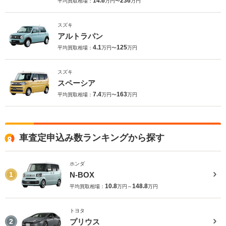
14.6
236
平均買取相場：
万円〜
万円
スズキ
アルトラパン
4.1
125
平均買取相場：
万円〜
万円
スズキ
スペーシア
7.4
163
平均買取相場：
万円〜
万円
車査定申込み数ランキングから探す
ホンダ
N-BOX
1
10.8
148.8
平均買取相場：
万円～
万円
トヨタ
プリウス
2