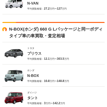
N-VAN
27.2
127
平均買取相場：
万円〜
万円
N-BOX(ホンダ) 660 G Lパッケージと同一ボディ
タイプ車の車買取・査定相場
トヨタ
プリウス
12.1
303.5
平均買取相場：
万円〜
万円
ホンダ
N-BOX
10.8
148.8
平均買取相場：
万円〜
万円
ダイハツ
タント
3
142.2
平均買取相場：
万円〜
万円