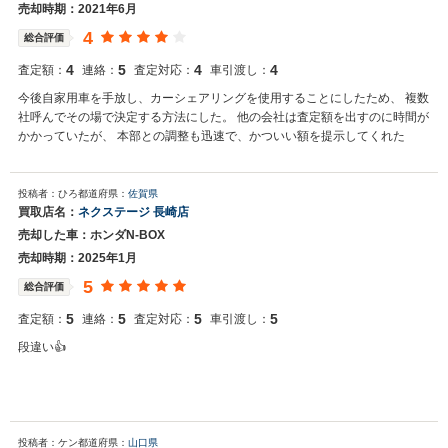
売却時期：2021年6月
4
総合評価
4
5
4
4
査定額：
連絡：
査定対応：
車引渡し：
今後自家用車を手放し、カーシェアリングを使用することにしたため、 複数
社呼んでその場で決定する方法にした。 他の会社は査定額を出すのに時間が
かかっていたが、 本部との調整も迅速で、かついい額を提示してくれた
投稿者：ひろ
都道府県：
佐賀県
買取店名：
ネクステージ 長崎店
売却した車：ホンダN-BOX
売却時期：2025年1月
5
総合評価
5
5
5
5
査定額：
連絡：
査定対応：
車引渡し：
段違い👍
投稿者：ケン
都道府県：
山口県