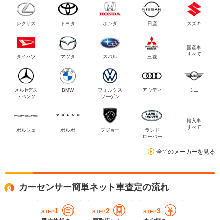
レクサス
トヨタ
ホンダ
日産
スズキ
国産車
すべて
ダイハツ
マツダ
スバル
三菱
メルセデス
BMW
フォルクス
アウディ
ミニ
・ベンツ
ワーゲン
輸入車
すべて
ポルシェ
ボルボ
プジョー
ランド
ローバー
全てのメーカーを見る
カーセンサー簡単ネット車査定の流れ
1
2
3
STEP
STEP
STEP