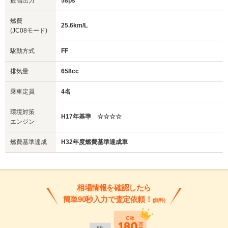
最高出力
58ps
燃費
25.6km/L
(JC08モード)
駆動方式
FF
排気量
658cc
乗車定員
4名
環境対策
H17年基準 ☆☆☆☆
エンジン
燃費基準達成
H32年度燃費基準達成車
相場情報を確認したら
簡単90秒入力で査定依頼！
(無料)