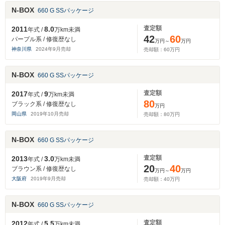
N-BOX
660 G SSパッケージ
査定額
2011
8.0
年式 /
万km未満
42
60
パープル系 / 修復歴なし
万円～
万円
神奈川県
2024
年
9
月売却
売却額：
60
万円
N-BOX
660 G SSパッケージ
査定額
2017
9
年式 /
万km未満
80
ブラック系 / 修復歴なし
万円
岡山県
2019
年
10
月売却
売却額：
80
万円
N-BOX
660 G SSパッケージ
査定額
2013
3.0
年式 /
万km未満
20
40
ブラウン系 / 修復歴なし
万円～
万円
大阪府
2019
年
9
月売却
売却額：
40
万円
N-BOX
660 G SSパッケージ
査定額
2012
5.5
年式 /
万km未満