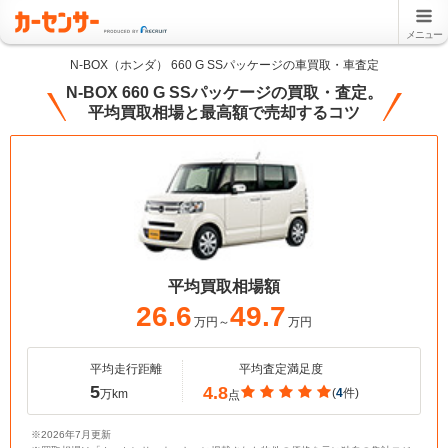
メニュー
N-BOX（ホンダ） 660 G SSパッケージの車買取・車査定
N-BOX 660 G SSパッケージの買取・査定。
平均買取相場と最高額で売却するコツ
平均買取相場額
26.6
49.7
万円～
万円
平均走行距離
平均査定満足度
5
4.8
(
4
件)
万km
点
※2026年7月更新