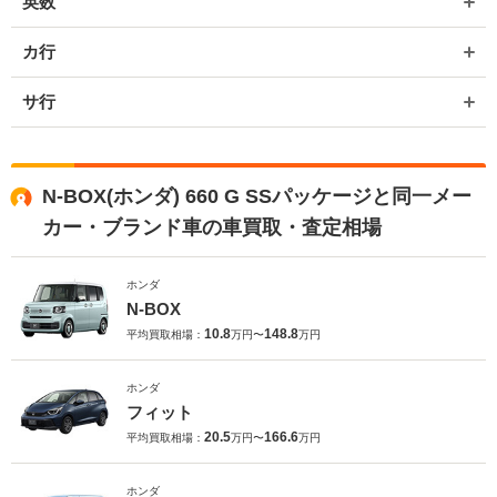
英数
カ行
サ行
N-BOX(ホンダ) 660 G SSパッケージと同一メー
カー・ブランド車の車買取・査定相場
ホンダ
N-BOX
10.8
148.8
平均買取相場：
万円〜
万円
ホンダ
フィット
20.5
166.6
平均買取相場：
万円〜
万円
ホンダ