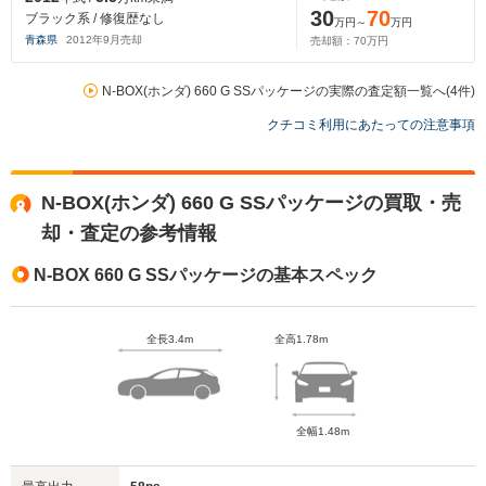
30
70
ブラック系 / 修復歴なし
万円～
万円
青森県
2012
年
9
月売却
売却額：
70
万円
N-BOX(ホンダ) 660 G SSパッケージの実際の査定額一覧へ(4件)
クチコミ利用にあたっての注意事項
N-BOX(ホンダ) 660 G SSパッケージの買取・売
却・査定の参考情報
N-BOX 660 G SSパッケージの基本スペック
全長3.4m
全高1.78m
全幅1.48m