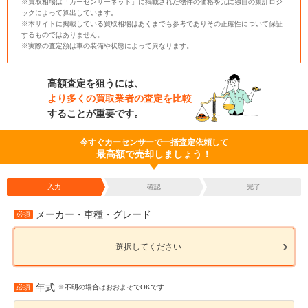
※買取相場は「カーセンサーネット」に掲載された物件の価格を元に独自の集計ロジ
ックによって算出しています。
※本サイトに掲載している買取相場はあくまでも参考でありその正確性について保証
するものではありません。
※実際の査定額は車の装備や状態によって異なります。
高額査定を狙うには、
より多くの買取業者の査定を比較
することが重要です。
今すぐカーセンサーで一括査定依頼して
最高額で売却しましょう！
入力
確認
完了
メーカー・車種・グレード
必須
選択してください
年式
必須
※不明の場合はおおよそでOKです