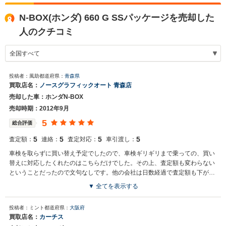
N-BOX(ホンダ) 660 G SSパッケージを売却した
人のクチコミ
投稿者：風助
都道府県：
青森県
買取店名：
ノースグラフィックオート 青森店
売却した車：ホンダN-BOX
売却時期：2012年9月
5
総合評価
5
5
5
5
査定額：
連絡：
査定対応：
車引渡し：
車検を取らずに買い替え予定でしたので、車検ギリギリまで乗っての、買い
替えに対応したくれたのはこちらだけでした。その上、査定額も変わらない
ということだったので文句なしです。他の会社は日数経過で査定額も下がる
ということでした。
▼ 全てを表示する
投稿者：ミント
都道府県：
大阪府
買取店名：
カーチス