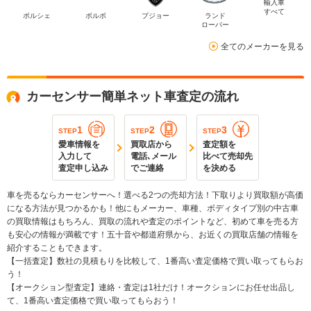
輸入車
すべて
ポルシェ
ボルボ
プジョー
ランド
ローバー
全てのメーカーを見る
カーセンサー簡単ネット車査定の流れ
1
2
3
STEP
STEP
STEP
愛車情報を
買取店から
査定額を
入力して
電話､メール
比べて売却先
査定申し込み
でご連絡
を決める
車を売るならカーセンサーへ！選べる2つの売却方法！下取りより買取額が高価
になる方法が見つかるかも！他にもメーカー、車種、ボディタイプ別の中古車
の買取情報はもちろん、買取の流れや査定のポイントなど、初めて車を売る方
も安心の情報が満載です！五十音や都道府県から、お近くの買取店舗の情報を
紹介することもできます。
【一括査定】数社の見積もりを比較して、1番高い査定価格で買い取ってもらお
う！
【オークション型査定】連絡・査定は1社だけ！オークションにお任せ出品し
て、1番高い査定価格で買い取ってもらおう！