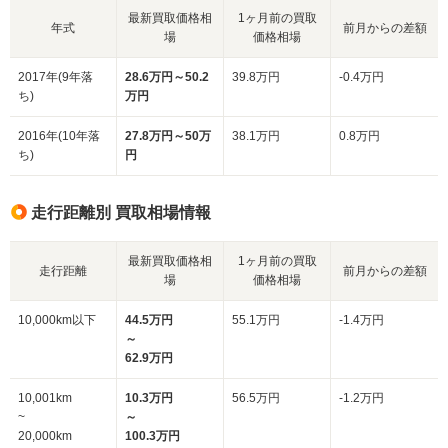
最新買取価格相
1ヶ月前の買取
年式
前月からの差額
場
価格相場
2017年(9年落
28.6万円～50.2
39.8万円
-0.4万円
ち)
万円
2016年(10年落
27.8万円～50万
38.1万円
0.8万円
ち)
円
走行距離別 買取相場情報
最新買取価格相
1ヶ月前の買取
走行距離
前月からの差額
場
価格相場
10,000km以下
44.5万円
55.1万円
-1.4万円
～
62.9万円
10,001km
10.3万円
56.5万円
-1.2万円
~
～
20,000km
100.3万円