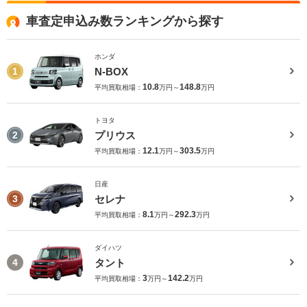
車査定申込み数ランキングから探す
ホンダ
N-BOX
1
10.8
148.8
平均買取相場：
万円～
万円
トヨタ
プリウス
2
12.1
303.5
平均買取相場：
万円～
万円
日産
セレナ
3
8.1
292.3
平均買取相場：
万円～
万円
ダイハツ
タント
4
3
142.2
平均買取相場：
万円～
万円