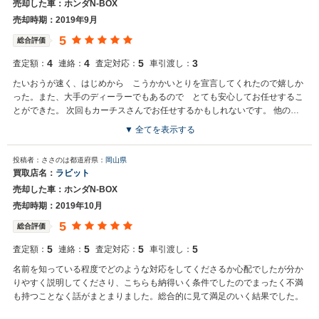
売却した車：ホンダN-BOX
売却時期：2019年9月
5
総合評価
4
4
5
3
査定額：
連絡：
査定対応：
車引渡し：
たいおうが速く、はじめから こうかかいとりを宣言してくれたので嬉しか
った。また、大手のディーラーでもあるので とても安心してお任せするこ
とができた。 次回もカーチスさんでお任せするかもしれないです。 他のデ
ィーラーよりも感じよく安心感を与えてくれるような対応も良かった。
▼ 全てを表示する
投稿者：ささのは
都道府県：
岡山県
買取店名：
ラビット
売却した車：ホンダN-BOX
売却時期：2019年10月
5
総合評価
5
5
5
5
査定額：
連絡：
査定対応：
車引渡し：
名前を知っている程度でどのような対応をしてくださるか心配でしたが分か
りやすく説明してくださり、こちらも納得いく条件でしたのでまったく不満
も持つことなく話がまとまりました。総合的に見て満足のいく結果でした。