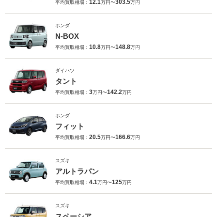
12.1
303.5
平均買取相場：
万円〜
万円
ホンダ
N-BOX
10.8
148.8
平均買取相場：
万円〜
万円
ダイハツ
タント
3
142.2
平均買取相場：
万円〜
万円
ホンダ
フィット
20.5
166.6
平均買取相場：
万円〜
万円
スズキ
アルトラパン
4.1
125
平均買取相場：
万円〜
万円
スズキ
スペーシア