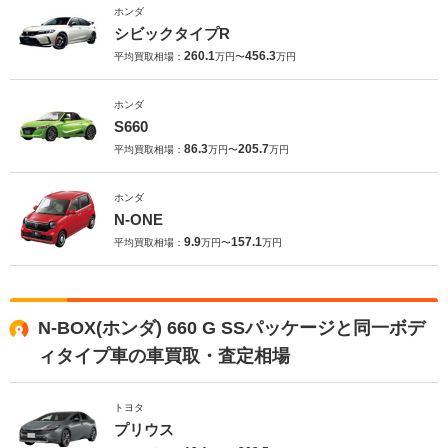
ホンダ
シビックタイプR
260.1
456.3
平均買取相場：
万円〜
万円
ホンダ
S660
86.3
205.7
平均買取相場：
万円〜
万円
ホンダ
N-ONE
9.9
157.1
平均買取相場：
万円〜
万円
N-BOX(ホンダ) 660 G SSパッケージと同一ボデ
ィタイプ車の車買取・査定相場
トヨタ
プリウス