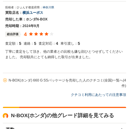
投稿者：ひょんす
都道府県：
神奈川県
買取店名：
横浜ユーポス
売却した車：ホンダN-BOX
売却時期：2024年9月
4
総合評価
5
5
4
5
査定額：
連絡：
査定対応：
車引渡し：
丁寧に査定をして頂き、他の業者との比較も嫌な顔ひとつせずしてください
ました。 売却額共にとても納得した取引が出来ました。
N-BOX(ホンダ) 660 G SSパッケージを売却した人のクチコミ(全国)一覧へ(4
件)
クチコミ利用にあたっての注意事項
N-BOX(ホンダ)の他グレード詳細を見てみる