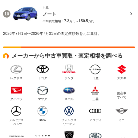
日産
ノート
10
7.2
150.5
平均買取相場：
万円～
万円
2026年7月1日〜2026年7月31日の査定依頼数を元に集計。
メーカーから中古車買取・査定相場を調べる
レクサス
トヨタ
ホンダ
日産
スズキ
国産車
すべて
ダイハツ
マツダ
スバル
三菱
メルセデス
BMW
フォルクス
アウディ
ミニ
・ベンツ
ワーゲン