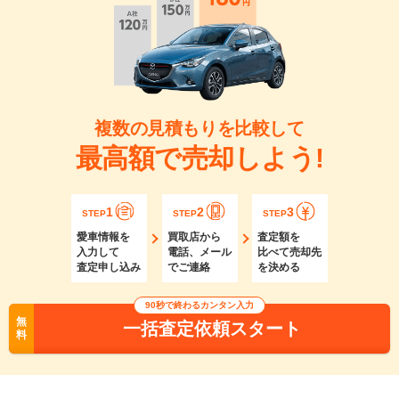
複数の見積もりを比較して
最高額で売却しよう!
1
2
3
STEP
STEP
STEP
愛車情報を
買取店から
査定額を
入力して
電話、メール
比べて売却先
査定申し込み
でご連絡
を決める
90秒で終わるカンタン入力
無
一括査定依頼スタート
料