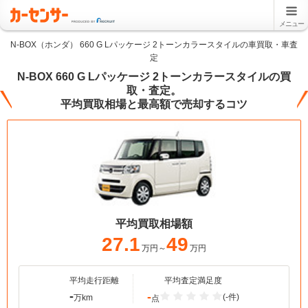
メニュー
N-BOX（ホンダ） 660 G Lパッケージ 2トーンカラースタイルの車買取・車査
定
N-BOX 660 G Lパッケージ 2トーンカラースタイルの買
取・査定。
平均買取相場と最高額で売却するコツ
平均買取相場額
27.1
49
万円～
万円
平均走行距離
平均査定満足度
-
-
(-件)
万km
点