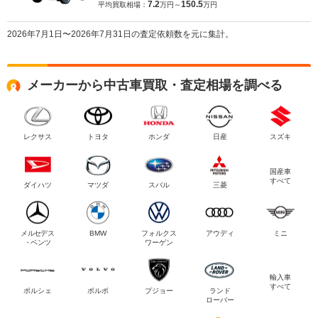
7.2
150.5
平均買取相場：
万円～
万円
2026年7月1日〜2026年7月31日の査定依頼数を元に集計。
メーカーから中古車買取・査定相場を調べる
レクサス
トヨタ
ホンダ
日産
スズキ
国産車
すべて
ダイハツ
マツダ
スバル
三菱
メルセデス
BMW
フォルクス
アウディ
ミニ
・ベンツ
ワーゲン
輸入車
すべて
ポルシェ
ボルボ
プジョー
ランド
ローバー