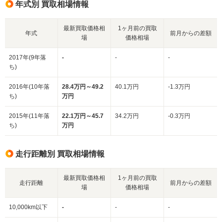
年式別 買取相場情報
最新買取価格相
1ヶ月前の買取
年式
前月からの差額
場
価格相場
2017年(9年落
-
-
-
ち)
2016年(10年落
28.4万円～49.2
40.1万円
-1.3万円
ち)
万円
2015年(11年落
22.1万円～45.7
34.2万円
-0.3万円
ち)
万円
走行距離別 買取相場情報
最新買取価格相
1ヶ月前の買取
走行距離
前月からの差額
場
価格相場
10,000km以下
-
-
-