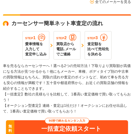
全てのメーカーを見る
カーセンサー簡単ネット車査定の流れ
1
2
3
STEP
STEP
STEP
愛車情報を
買取店から
査定額を
入力して
電話､メール
比べて売却先
査定申し込み
でご連絡
を決める
車を売るならカーセンサーへ！選べる2つの売却方法！下取りより買取額が高価
になる方法が見つかるかも！他にもメーカー、車種、ボディタイプ別の中古車
の買取情報はもちろん、買取の流れや査定のポイントなど、初めて車を売る方
も安心の情報が満載です！五十音や都道府県から、お近くの買取店舗の情報を
紹介することもできます。
【一括査定】数社の見積もりを比較して、1番高い査定価格で買い取ってもらお
う！
【オークション型査定】連絡・査定は1社だけ！オークションにお任せ出品し
て、1番高い査定価格で買い取ってもらおう！
90秒で終わるカンタン入力
無
一括査定依頼スタート
料