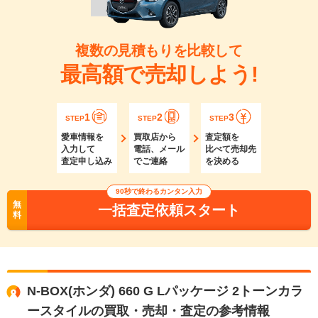
複数の見積もりを比較して
最高額で売却しよう!
1
2
3
STEP
STEP
STEP
愛車情報を
買取店から
査定額を
入力して
電話、メール
比べて売却先
査定申し込み
でご連絡
を決める
90秒で終わるカンタン入力
無
一括査定依頼スタート
料
N-BOX(ホンダ) 660 G Lパッケージ 2トーンカラ
ースタイルの買取・売却・査定の参考情報