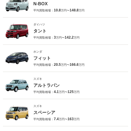
N-BOX
10.8
148.8
平均買取相場：
万円〜
万円
ダイハツ
タント
3
142.2
平均買取相場：
万円〜
万円
ホンダ
フィット
20.5
166.6
平均買取相場：
万円〜
万円
スズキ
アルトラパン
4.1
125
平均買取相場：
万円〜
万円
スズキ
スペーシア
7.4
163
平均買取相場：
万円〜
万円