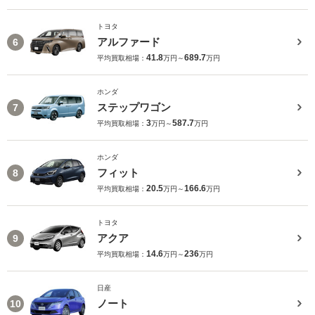
トヨタ
アルファード
6
41.8
689.7
平均買取相場：
万円～
万円
ホンダ
ステップワゴン
7
3
587.7
平均買取相場：
万円～
万円
ホンダ
フィット
8
20.5
166.6
平均買取相場：
万円～
万円
トヨタ
アクア
9
14.6
236
平均買取相場：
万円～
万円
日産
ノート
10