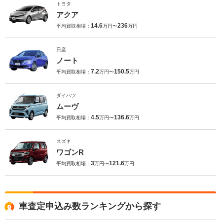
トヨタ
アクア
14.6
236
平均買取相場：
万円〜
万円
日産
ノート
7.2
150.5
平均買取相場：
万円〜
万円
ダイハツ
ムーヴ
4.5
136.6
平均買取相場：
万円〜
万円
スズキ
ワゴンR
3
121.6
平均買取相場：
万円〜
万円
車査定申込み数ランキングから探す