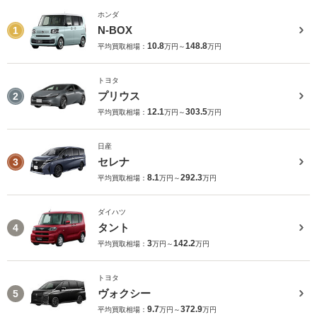
ホンダ
N-BOX
1
10.8
148.8
平均買取相場：
万円～
万円
トヨタ
プリウス
2
12.1
303.5
平均買取相場：
万円～
万円
日産
セレナ
3
8.1
292.3
平均買取相場：
万円～
万円
ダイハツ
タント
4
3
142.2
平均買取相場：
万円～
万円
トヨタ
ヴォクシー
5
9.7
372.9
平均買取相場：
万円～
万円