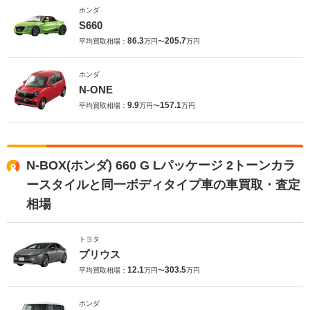
ホンダ
S660
86.3
205.7
平均買取相場：
万円〜
万円
ホンダ
N-ONE
9.9
157.1
平均買取相場：
万円〜
万円
N-BOX(ホンダ) 660 G Lパッケージ 2トーンカラ
ースタイルと同一ボディタイプ車の車買取・査定
相場
トヨタ
プリウス
12.1
303.5
平均買取相場：
万円〜
万円
ホンダ