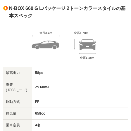
N-BOX 660 G Lパッケージ 2トーンカラースタイルの基
本スペック
全長3.4m
全高1.78m
全幅1.48m
最高出力
58ps
燃費
25.6km/L
(JC08モード)
駆動方式
FF
排気量
658cc
乗車定員
4名