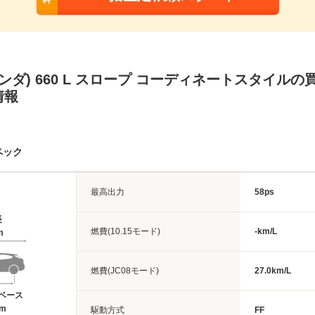
料
(ホンダ) 660 L スロープ コーディネートスタイル
情報
ペック
最高出力
58ps
長
燃費(10.15モード)
-km/L
m
燃費(JC08モード)
27.0km/L
ベース
2m
駆動方式
FF