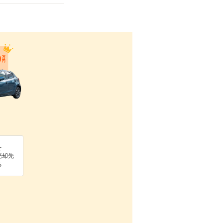
を
売却先
る