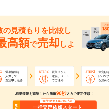
数の見積もりを比較し
最高額
売却
で
しよ
1
2
3
STEP
STEP
愛車情報を
買取店から
査定額
入力して
電話、メール
比べて
査定申し込み
でご連絡
を決め
90秒
相場情報を確認したら簡単
入力で査定依頼！
90秒で終わるカンタン入力
無
一括査定依頼スタート