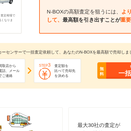
N-BOXの高額査定を狙うには、
よ
、査定相場で
して、
最高額を引き出すことが
重要
低くなりま
カーセンサーで一括査定依頼して、あなたのN-BOXを最高額で売却しま
3
STEP
買取店から
査定額を
無
電話、メール
比べて売却先
一
料
でご連絡
を決める
最大30社の査定が