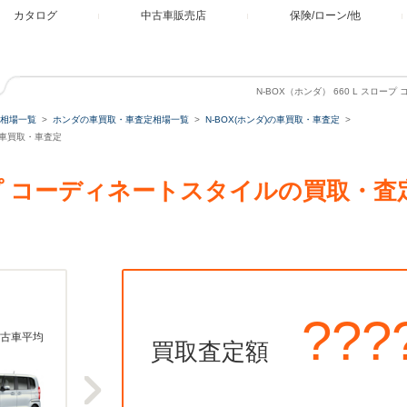
カタログ
中古車販売店
保険/ローン/他
N-BOX（ホンダ） 660 L スロ
相場一覧
ホンダの車買取・車査定相場一覧
N-BOX(ホンダ)の車買取・車査定
ルの車買取・車査定
 スロープ コーディネートスタイルの買取
???
古車平均
買取査定額