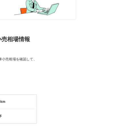
の小売相場情報
車小売相場を確認して、
9km
年