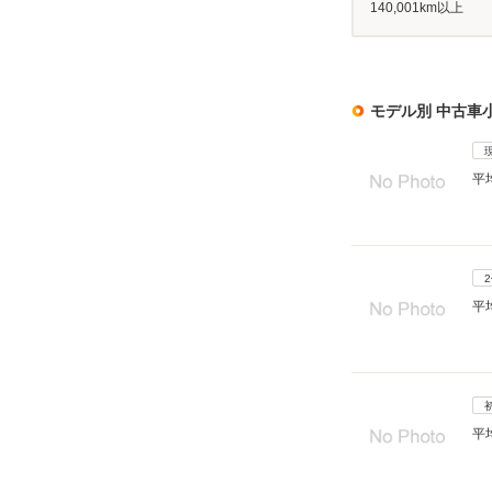
140,001km以上
モデル別 中古車
平
平
平