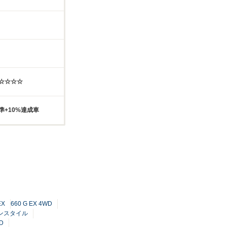
☆☆☆☆☆
準+10%達成車
EX
660 G EX 4WD
ウンスタイル
D