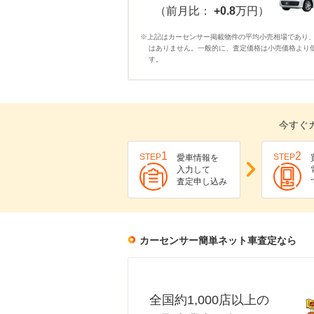
（前月比：
+0.8
万円）
※上記はカーセンサー掲載物件の平均小売相場であり
はありません。一般的に、査定価格は小売価格より
す。
今すぐ
1
2
STEP
STEP
愛車情報を
入力して
査定申し込み
カーセンサー簡単ネット車査定なら
全国約1,000店以上の