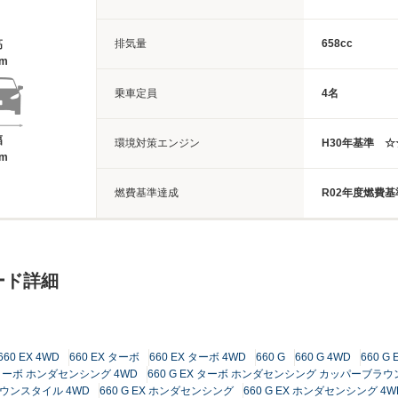
排気量
658cc
高
9m
乗車定員
4名
幅
環境対策エンジン
H30年基準 
8m
燃費基準達成
R02年度燃費基
ード詳細
660 EX 4WD
660 EX ターボ
660 EX ターボ 4WD
660 G
660 G 4WD
660 G 
X ターボ ホンダセンシング 4WD
660 G EX ターボ ホンダセンシング カッパーブラ
ラウンスタイル 4WD
660 G EX ホンダセンシング
660 G EX ホンダセンシング 4W