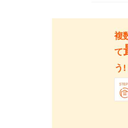
複
て
う!
STEP