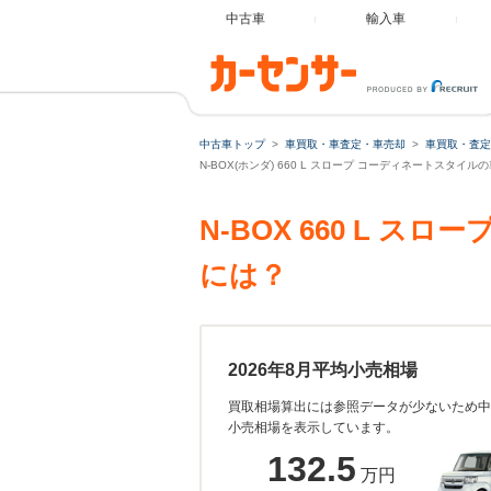
中古車
輸入車
中古車トップ
車買取・車査定・車売却
車買取・査定
N-BOX(ホンダ) 660 L スロープ コーディネートスタイ
N-BOX 660 L
には？
2026年8月平均小売相場
買取相場算出には参照データが少ないため中
小売相場を表示しています。
132.5
万円