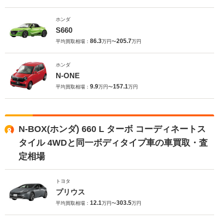
ホンダ
S660
86.3
205.7
平均買取相場：
万円〜
万円
ホンダ
N-ONE
9.9
157.1
平均買取相場：
万円〜
万円
N-BOX(ホンダ) 660 L ターボ コーディネートス
タイル 4WDと同一ボディタイプ車の車買取・査
定相場
トヨタ
プリウス
12.1
303.5
平均買取相場：
万円〜
万円