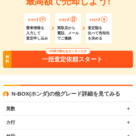
最高額で売却しよう!
1
2
3
STEP
STEP
STEP
愛車情報を
買取店から
査定額を
入力して
電話、メール
比べて売却先
査定申し込み
でご連絡
を決める
90秒で終わるカンタン入力
無
一括査定依頼スタート
料
N-BOX(ホンダ)の他グレード詳細を見てみる
英数
カ行
サ行