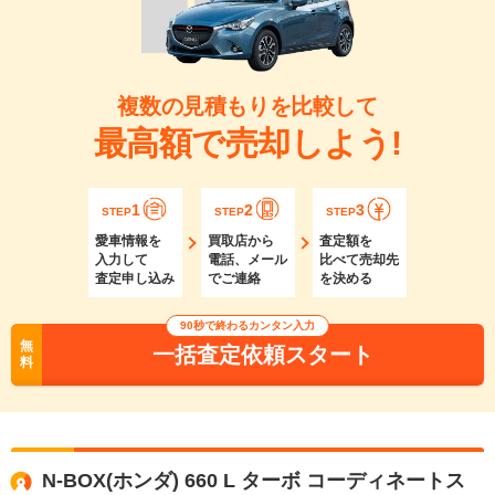
複数の見積もりを比較して
最高額で売却しよう!
1
2
3
STEP
STEP
STEP
愛車情報を
買取店から
査定額を
入力して
電話、メール
比べて売却先
査定申し込み
でご連絡
を決める
90秒で終わるカンタン入力
無
一括査定依頼スタート
料
N-BOX(ホンダ) 660 L ターボ コーディネートス