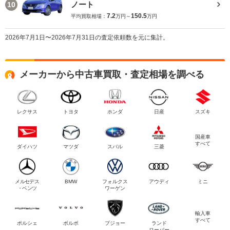
ノート
10
7.2
150.5
平均買取相場：
万円～
万円
2026年7月1日〜2026年7月31日の査定依頼数を元に集計。
メーカーから中古車買取・査定相場を調べる
レクサス
トヨタ
ホンダ
日産
スズキ
国産車
すべて
ダイハツ
マツダ
スバル
三菱
メルセデス
BMW
フォルクス
アウディ
ミニ
・ベンツ
ワーゲン
輸入車
すべて
ポルシェ
ボルボ
プジョー
ランド
ローバー