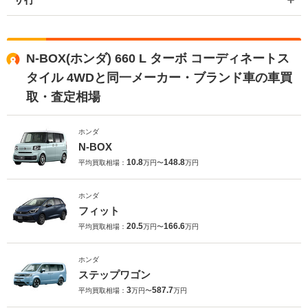
N-BOX(ホンダ) 660 L ターボ コーディネートス
タイル 4WDと同一メーカー・ブランド車の車買
取・査定相場
ホンダ
N-BOX
10.8
148.8
平均買取相場：
万円〜
万円
ホンダ
フィット
20.5
166.6
平均買取相場：
万円〜
万円
ホンダ
ステップワゴン
3
587.7
平均買取相場：
万円〜
万円