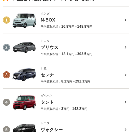
ホンダ
N-BOX
1
10.8
148.8
平均買取相場：
万円～
万円
トヨタ
プリウス
2
12.1
303.5
平均買取相場：
万円～
万円
日産
セレナ
3
8.1
292.3
平均買取相場：
万円～
万円
ダイハツ
タント
4
3
142.2
平均買取相場：
万円～
万円
トヨタ
ヴォクシー
5