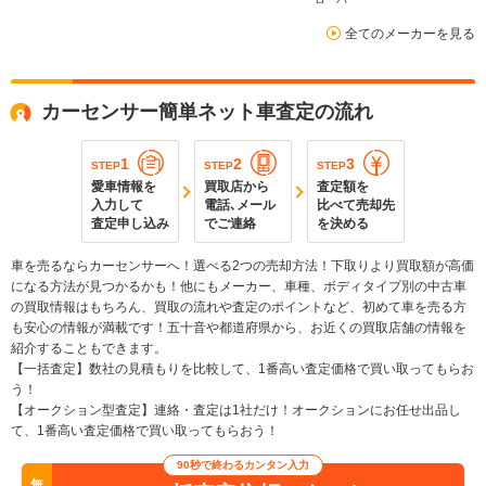
全てのメーカーを見る
カーセンサー簡単ネット車査定の流れ
1
2
3
STEP
STEP
STEP
愛車情報を
買取店から
査定額を
入力して
電話､メール
比べて売却先
査定申し込み
でご連絡
を決める
車を売るならカーセンサーへ！選べる2つの売却方法！下取りより買取額が高価
になる方法が見つかるかも！他にもメーカー、車種、ボディタイプ別の中古車
の買取情報はもちろん、買取の流れや査定のポイントなど、初めて車を売る方
も安心の情報が満載です！五十音や都道府県から、お近くの買取店舗の情報を
紹介することもできます。
【一括査定】数社の見積もりを比較して、1番高い査定価格で買い取ってもらお
う！
【オークション型査定】連絡・査定は1社だけ！オークションにお任せ出品し
て、1番高い査定価格で買い取ってもらおう！
90秒で終わるカンタン入力
無