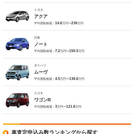
トヨタ
アクア
14.6
236
平均買取相場：
万円〜
万円
日産
ノート
7.2
150.5
平均買取相場：
万円〜
万円
ダイハツ
ムーヴ
4.5
136.6
平均買取相場：
万円〜
万円
スズキ
ワゴンR
3
121.6
平均買取相場：
万円〜
万円
車査定申込み数ランキングから探す